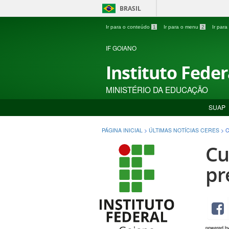
BRASIL
Ir para o conteúdo
1
Ir para o menu
2
Ir par
IF GOIANO
Instituto Fede
MINISTÉRIO DA EDUCAÇÃO
SUAP
PÁGINA INICIAL
>
ÚLTIMAS NOTÍCIAS CERES
>
C
Cu
pr
powered b