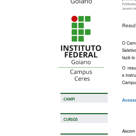
Publicado
Janeiro 
Resul
O Camp
Seleti
fazê-l
O resu
e inst
Campus 
CAMPI
Acesse
CURSOS
Ascom