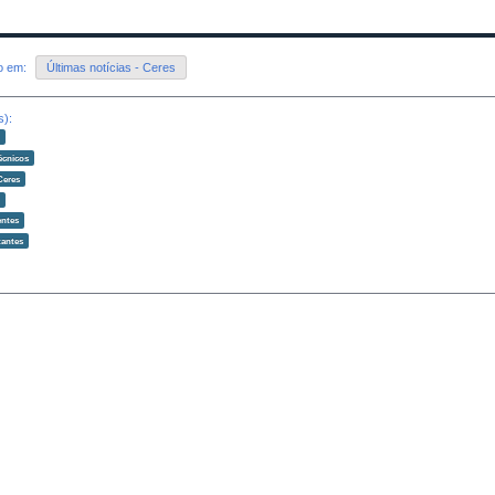
do em:
Últimas notícias - Ceres
s):
o
écnicos
Ceres
o
ntes
antes