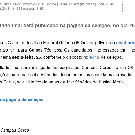
: Quinta, 24 de Janeiro de 2019, 22h54
|
Última atualização em Segunda, 28 de
de 2019, 16h13
|
Acessos: 1188
tado final será publicado na página da seleção, no dia 26
us Ceres do Instituto Federal Goiano (IF Goiano) divulga o
resultado
vo 2019/1 para Cursos Técnicos. Os candidatos interessados em int
o nesta
sexta-feira, 25
, conforme o disposto no
edital
de seleção.
ltado final será divulgado na página do Campus Ceres no dia 26 
ruções para matrícula. Além dos documentos, os candidatos aprovados
Ceres, seu histórico de notas da 1ª e 2ª séries do Ensino Médio.
 a página de seleção
 Campus Ceres