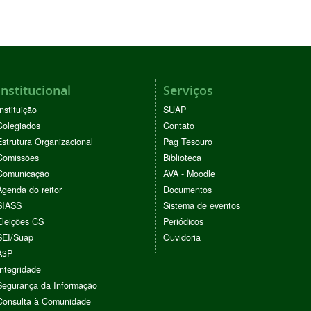
Institucional
Serviços
Instituição
SUAP
Colegiados
Contato
Estrutura Organizacional
Pag Tesouro
Comissões
Biblioteca
Comunicação
AVA - Moodle
Agenda do reitor
Documentos
SIASS
Sistema de eventos
Eleições CS
Periódicos
SEI/Suap
Ouvidoria
A3P
Integridade
Segurança da Informação
Consulta à Comunidade