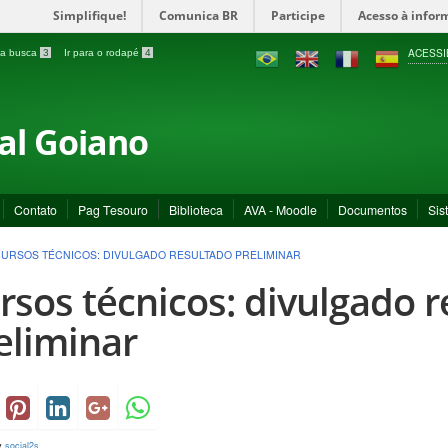
Simplifique!
Comunica BR
Participe
Acesso à infor
ACESSI
a a busca
3
Ir para o rodapé
4
ral Goiano
Contato
Pag Tesouro
Biblioteca
AVA - Moodle
Documentos
Sis
URSOS TÉCNICOS: DIVULGADO RESULTADO PRELIMINAR
rsos técnicos: divulgado 
eliminar
y
social2s