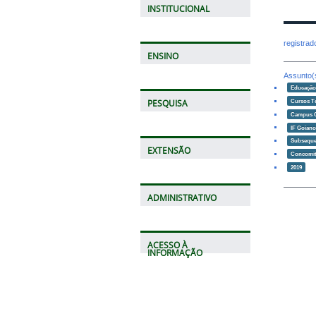
INSTITUCIONAL
registra
ENSINO
Assunto(
Educaçã
Cursos T
PESQUISA
Campus 
IF Goian
Subseque
EXTENSÃO
Concomit
2019
ADMINISTRATIVO
ACESSO À
INFORMAÇÃO