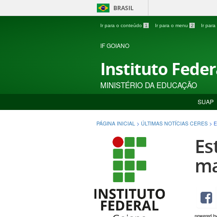
BRASIL
Ir para o conteúdo
1
Ir para o menu
2
Ir par
IF GOIANO
Instituto Fede
MINISTÉRIO DA EDUCAÇÃO
SUAP
PÁGINA INICIAL
>
ÚLTIMAS NOTÍCIAS CERES
>
E
Es
ma
powered b