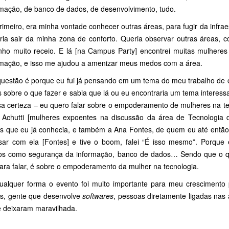
mação, de banco de dados, de desenvolvimento, tudo.
imeiro, era minha vontade conhecer outras áreas, para fugir da infra
ria sair da minha zona de conforto. Queria observar outras áreas, 
nho muito receio. E lá [na Campus Party] encontrei muitas mulher
mação, e isso me ajudou a amenizar meus medos com a área.
questão é porque eu fui já pensando em um tema do meu trabalho de 
 sobre o que fazer e sabia que lá ou eu encontraria um tema interessa
ssa certeza – eu quero falar sobre o empoderamento de mulheres na te
 Achutti [mulheres expoentes na discussão da área de Tecnologia d
s que eu já conhecia, e também a Ana Fontes, de quem eu até então n
sar com ela [Fontes] e tive o boom, falei “É isso mesmo”. Porque 
os como segurança da informação, banco de dados… Sendo que o qu
para falar, é sobre o empoderamento da mulher na tecnologia.
ualquer forma o evento foi muito importante para meu crescimento
s, gente que desenvolve
softwares
, pessoas diretamente ligadas nas á
 deixaram maravilhada.