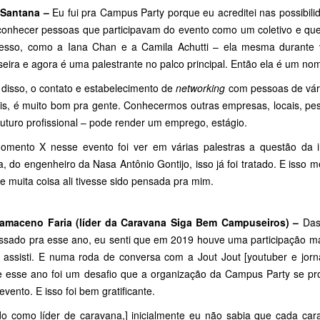
 Santana –
Eu fui pra Campus Party porque eu acreditei nas possibili
 conhecer pessoas que participavam do evento como um coletivo e qu
esso, como a Iana Chan e a Camila Achutti – ela mesma durante v
eira e agora é uma palestrante no palco principal. Então ela é um n
 disso, o contato e estabelecimento de
networking
com pessoas de vário
is, é muito bom pra gente. Conhecermos outras empresas, locais, pess
uturo profissional – pode render um emprego, estágio.
mento X nesse evento foi ver em várias palestras a questão da inc
a, do engenheiro da Nasa Antônio Gontijo, isso já foi tratado. E isso 
 muita coisa ali tivesse sido pensada pra mim.
amaceno Faria (líder da Caravana Siga Bem Campuseiros) –
Das 
ssado pra esse ano, eu senti que em 2019 houve uma participação mai
 assisti. E numa roda de conversa com a Jout Jout [youtuber e jorna
e esse ano foi um desafio que a organização da Campus Party se pro
evento. E isso foi bem gratificante.
do como líder de caravana,] inicialmente eu não sabia que cada ca