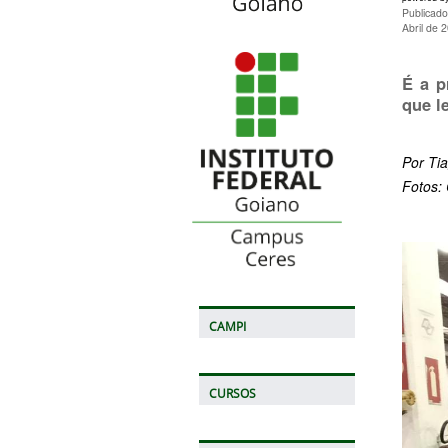
Publicado
Abril de 
É a p
que l
Por Ti
Fotos:
CAMPI
CURSOS