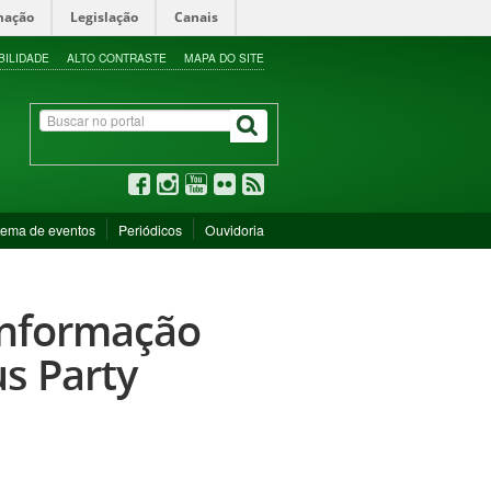
mação
Legislação
Canais
BILIDADE
ALTO CONTRASTE
MAPA DO SITE
tema de eventos
Periódicos
Ouvidoria
Informação
s Party