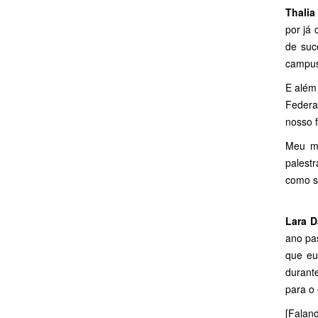
Thalia
por já
de suc
campus
E além
Federa
nosso f
Meu mo
palestr
como se
Lara D
ano pa
que eu
durant
para o 
[Falan