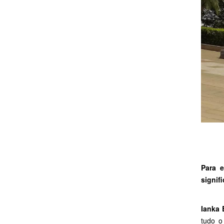
Para 
signif
Ianka 
tudo o