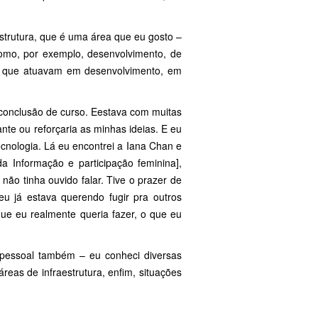
estrutura, que é uma área que eu gosto –
como, por exemplo, desenvolvimento, de
es que atuavam em desenvolvimento, em
conclusão de curso. Eestava com muitas
nte ou reforçaria as minhas ideias. E eu
cnologia. Lá eu encontrei a Iana Chan e
a Informação e participação feminina],
ão tinha ouvido falar. Tive o prazer de
eu já estava querendo fugir pra outros
e eu realmente queria fazer, o que eu
 pessoal também – eu conheci diversas
reas de infraestrutura, enfim, situações