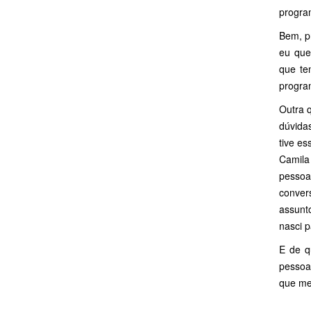
progra
Bem, pr
eu que
que te
progra
Outra 
dúvidas
tive e
Camila
pessoa
conver
assunt
nasci 
E de q
pessoa
que me