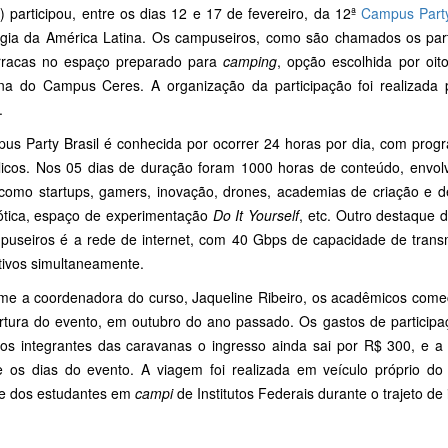
 participou, entre os dias 12 e 17 de fevereiro, da 12ª
Campus Party
ogia da América Latina. Os campuseiros, como são chamados os parti
racas no espaço preparado para
camping
, opção escolhida por oito
na do Campus Ceres. A organização da participação foi realizada 
.
us Party Brasil é conhecida por ocorrer 24 horas por dia, com progr
licos. Nos 05 dias de duração foram 1000 horas de conteúdo, envol
como startups, gamers, inovação, drones, academias de criação e d
ótica, espaço de experimentação
Do It Yourself
, etc. Outro destaque 
puseiros é a rede de internet, com 40 Gbps de capacidade de trans
tivos simultaneamente.
me a coordenadora do curso, Jaqueline Ribeiro, os acadêmicos com
rtura do evento, em outubro do ano passado. Os gastos de particip
os integrantes das caravanas o ingresso ainda sai por R$ 300, e a
e os dias do evento. A viagem foi realizada em veículo próprio do
te dos estudantes em
campi
de Institutos Federais durante o trajeto de 