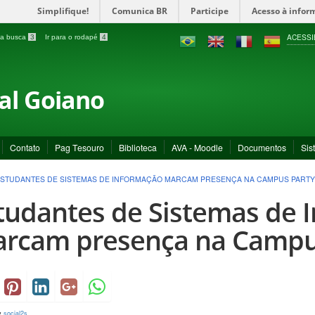
Simplifique!
Comunica BR
Participe
Acesso à infor
ACESSI
a a busca
3
Ir para o rodapé
4
ral Goiano
Contato
Pag Tesouro
Biblioteca
AVA - Moodle
Documentos
Sis
STUDANTES DE SISTEMAS DE INFORMAÇÃO MARCAM PRESENÇA NA CAMPUS PARTY
tudantes de Sistemas de 
rcam presença na Campu
y
social2s