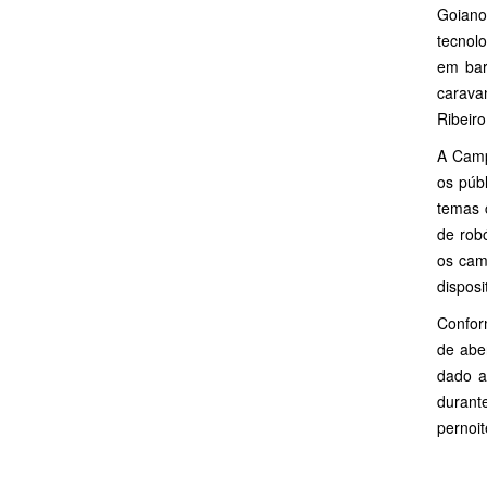
Goiano)
tecnol
em bar
carava
Ribeiro
A Camp
os púb
temas 
de rob
os cam
disposi
Confor
de abe
dado a
durant
pernoi