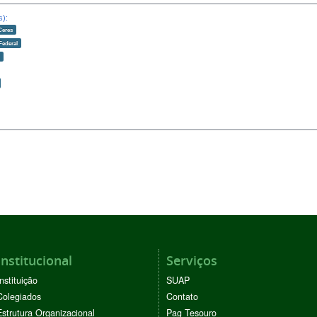
s):
Ceres
Federal
o
Institucional
Serviços
Instituição
SUAP
Colegiados
Contato
Estrutura Organizacional
Pag Tesouro