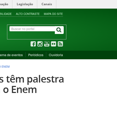
mação
Legislação
Canais
BILIDADE
ALTO CONTRASTE
MAPA DO SITE
tema de eventos
Periódicos
Ouvidoria
O ENEM
 têm palestra
a o Enem