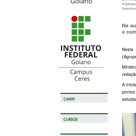
Publicado
Setembro
Na au
e com
Nesta 
(Agrope
Minist
redaçã
A inic
pontos
estudan
CAMPI
CURSOS