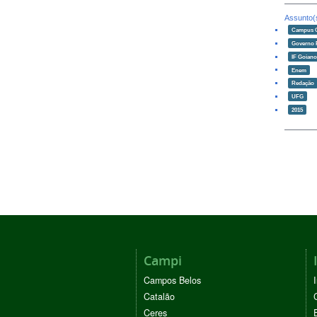
Assunto(
Campus 
Governo 
IF Goian
Enem
Redação
UFG
2015
Campi
Campos Belos
Catalão
Ceres