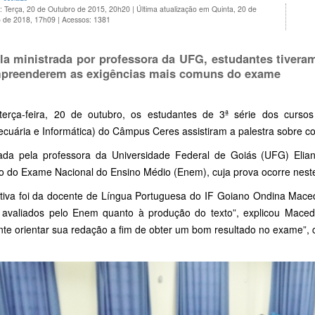
: Terça, 20 de Outubro de 2015, 20h20
|
Última atualização em Quinta, 20 de
 de 2018, 17h09
|
Acessos: 1381
la ministrada por professora da UFG, estudantes tivera
preenderem as exigências mais comuns do exame
terça-feira, 20 de outubro, os estudantes de 3ª série dos curso
cuária e Informática) do Câmpus Ceres assistiram a palestra sobre co
rada pela professora da Universidade Federal de Goiás (UFG) Elian
o do Exame Nacional do Ensino Médio (Enem), cuja prova ocorre nest
iativa foi da docente de Língua Portuguesa do IF Goiano Ondina Maced
 avaliados pelo Enem quanto à produção do texto”, explicou Macedo
te orientar sua redação a fim de obter um bom resultado no exame”, c