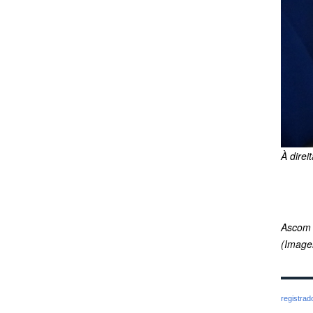
À direi
Ascom
(Image
registra