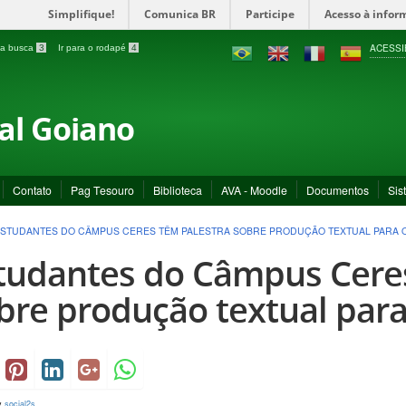
Simplifique!
Comunica BR
Participe
Acesso à infor
ACESSI
a a busca
3
Ir para o rodapé
4
ral Goiano
Contato
Pag Tesouro
Biblioteca
AVA - Moodle
Documentos
Sis
STUDANTES DO CÂMPUS CERES TÊM PALESTRA SOBRE PRODUÇÃO TEXTUAL PARA 
tudantes do Câmpus Ceres
bre produção textual par
y
social2s