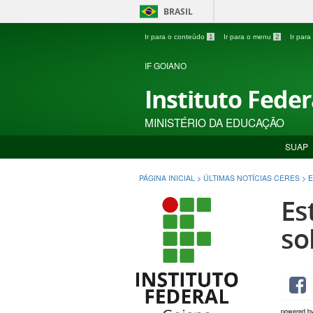
BRASIL
Ir para o conteúdo
1
Ir para o menu
2
Ir par
IF GOIANO
Instituto Fede
MINISTÉRIO DA EDUCAÇÃO
SUAP
PÁGINA INICIAL
>
ÚLTIMAS NOTÍCIAS CERES
>
E
Es
so
powered b