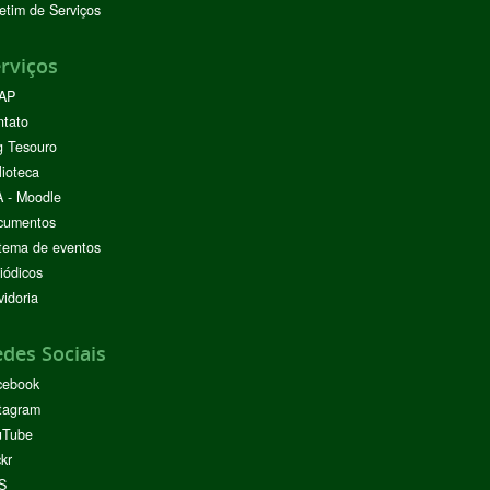
etim de Serviços
rviços
AP
ntato
g Tesouro
lioteca
 - Moodle
cumentos
tema de eventos
iódicos
idoria
des Sociais
cebook
tagram
uTube
ckr
S