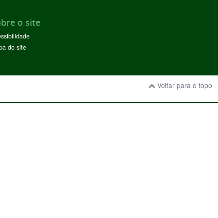
bre o site
ssibilidade
a do site
Voltar para o topo