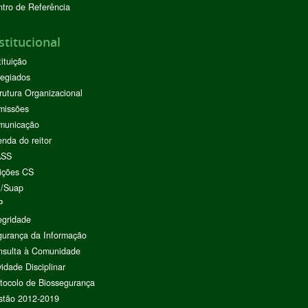
tro de Referência
stitucional
tituição
egiados
rutura Organizacional
missões
municação
nda do reitor
ASS
ições CS
I/Suap
P
egridade
urança da Informação
nsulta à Comunidade
vidade Disciplinar
tocolo de Biossegurança
stão 2012-2019