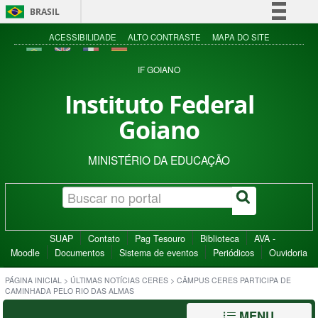
BRASIL
Simplifique!
ACESSIBILIDADE
ALTO CONTRASTE
MAPA DO SITE
Comunica BR
IF GOIANO
Participe
Instituto Federal
Acesso à informação
Goiano
Legislação
Canais
MINISTÉRIO DA EDUCAÇÃO
SUAP
Contato
Pag Tesouro
Biblioteca
AVA -
Moodle
Documentos
Sistema de eventos
Periódicos
Ouvidoria
PÁGINA INICIAL
>
ÚLTIMAS NOTÍCIAS CERES
>
CÂMPUS CERES PARTICIPA DE
CAMINHADA PELO RIO DAS ALMAS
MENU