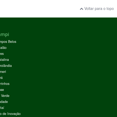
Voltar para o topo
ampi
mpos Belos
alão
res
stalina
rolândia
meri
rá
rinhos
sse
 Verde
ndade
taí
o de Inovação