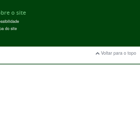
bre o site
ssibilidade
a do site
Voltar para o topo