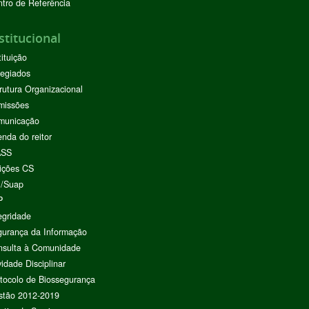
tro de Referência
stitucional
tituição
egiados
rutura Organizacional
missões
municação
nda do reitor
ASS
ições CS
I/Suap
P
egridade
urança da Informação
nsulta à Comunidade
vidade Disciplinar
tocolo de Biossegurança
stão 2012-2019