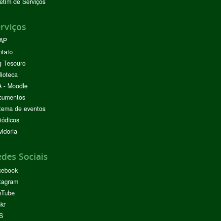
etim de Serviços
rviços
AP
ntato
g Tesouro
lioteca
 - Moodle
cumentos
tema de eventos
iódicos
idoria
des Sociais
cebook
tagram
uTube
ckr
S