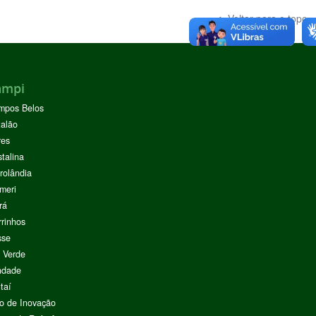
Voltar para o topo
ampi
mpos Belos
alão
res
stalina
rolândia
meri
rá
rinhos
sse
 Verde
ndade
taí
o de Inovação