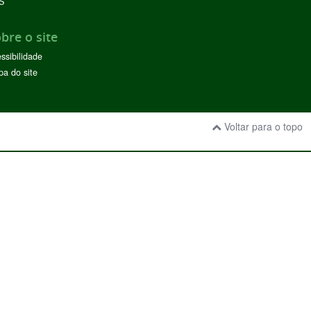
S
bre o site
ssibilidade
a do site
Voltar para o topo