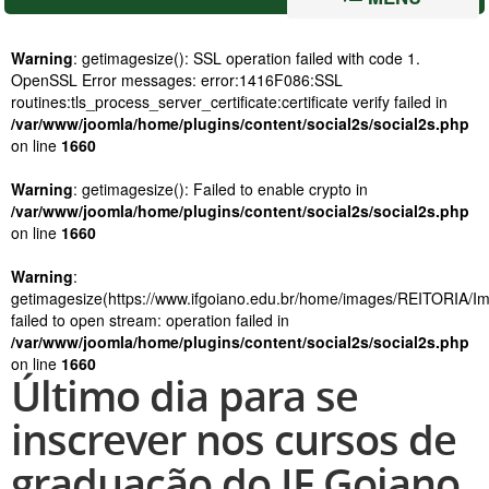
Warning
: getimagesize(): SSL operation failed with code 1.
OpenSSL Error messages: error:1416F086:SSL
routines:tls_process_server_certificate:certificate verify failed in
/var/www/joomla/home/plugins/content/social2s/social2s.php
on line
1660
Warning
: getimagesize(): Failed to enable crypto in
/var/www/joomla/home/plugins/content/social2s/social2s.php
on line
1660
Warning
:
getimagesize(https://www.ifgoiano.edu.br/home/images/REITORIA/Im
failed to open stream: operation failed in
/var/www/joomla/home/plugins/content/social2s/social2s.php
on line
1660
Último dia para se
inscrever nos cursos de
graduação do IF Goiano