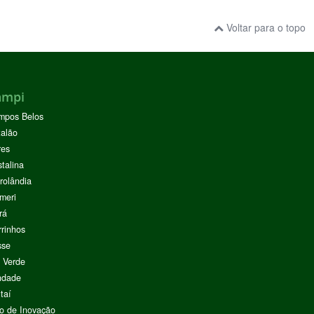
Voltar para o topo
ampi
mpos Belos
alão
res
stalina
rolândia
meri
rá
rinhos
sse
 Verde
ndade
taí
o de Inovação