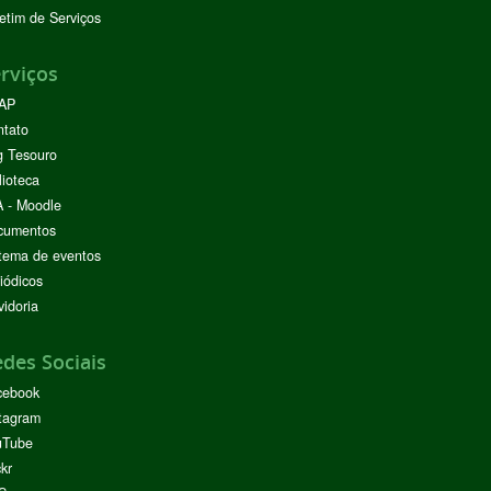
etim de Serviços
rviços
AP
ntato
g Tesouro
lioteca
 - Moodle
cumentos
tema de eventos
iódicos
idoria
des Sociais
cebook
tagram
uTube
ckr