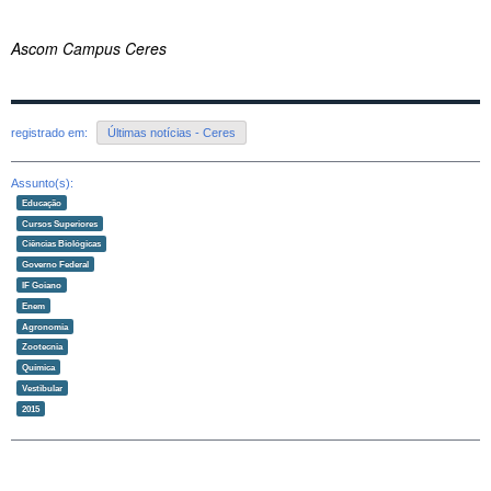
Ascom Campus Ceres
registrado em:
Últimas notícias - Ceres
Assunto(s):
Educação
Cursos Superiores
Ciências Biológicas
Governo Federal
IF Goiano
Enem
Agronomia
Zootecnia
Química
Vestibular
2015