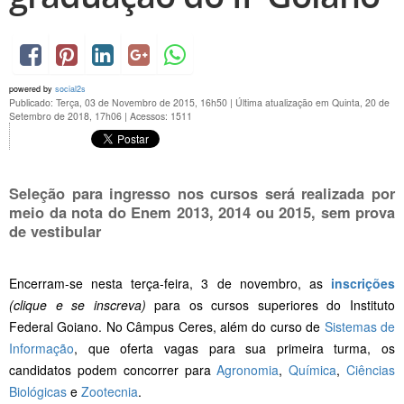
powered by
social2s
Publicado: Terça, 03 de Novembro de 2015, 16h50
|
Última atualização em Quinta, 20 de
Setembro de 2018, 17h06
|
Acessos: 1511
Seleção para ingresso nos cursos será realizada por
meio da nota do Enem 2013, 2014 ou 2015, sem prova
de vestibular
Encerram-se nesta terça-feira, 3 de novembro, as
inscrições
(clique e se inscreva)
para os cursos superiores do Instituto
Federal Goiano. No Câmpus Ceres, além do curso de
Sistemas de
Informação
, que oferta vagas para sua primeira turma, os
candidatos podem concorrer para
Agronomia
,
Química
,
Ciências
Biológicas
e
Zootecnia
.