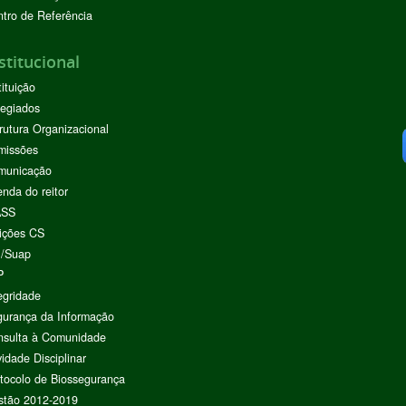
tro de Referência
stitucional
tituição
egiados
rutura Organizacional
missões
municação
nda do reitor
ASS
ições CS
I/Suap
P
egridade
urança da Informação
nsulta à Comunidade
vidade Disciplinar
tocolo de Biossegurança
stão 2012-2019