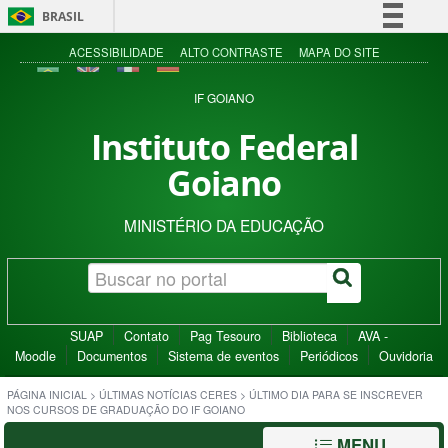
BRASIL
Simplifique!
ACESSIBILIDADE
ALTO CONTRASTE
MAPA DO SITE
Comunica BR
IF GOIANO
Participe
Instituto Federal
Acesso à informação
Goiano
Legislação
Canais
MINISTÉRIO DA EDUCAÇÃO
SUAP
Contato
Pag Tesouro
Biblioteca
AVA -
Moodle
Documentos
Sistema de eventos
Periódicos
Ouvidoria
PÁGINA INICIAL
>
ÚLTIMAS NOTÍCIAS CERES
>
ÚLTIMO DIA PARA SE INSCREVER
NOS CURSOS DE GRADUAÇÃO DO IF GOIANO
MENU