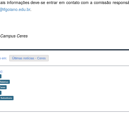
ais informações deve-se entrar em contato com a comissão responsá
@ifgoiano.edu.br
.
 Campus Ceres
do em:
Últimas notícias - Ceres
s):
o
Seletivo
Ceres
o
 Substituto