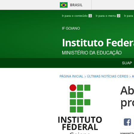
BRASIL
Ir para o conteúdo
1
Ir para o menu
2
Ir par
IF GOIANO
Instituto Fede
MINISTÉRIO DA EDUCAÇÃO
SUAP
PÁGINA INICIAL
>
ÚLTIMAS NOTÍCIAS CERES
>
A
Ab
pr
powered b