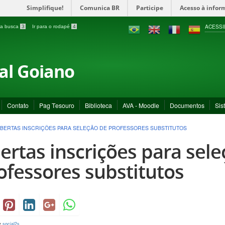
Simplifique!
Comunica BR
Participe
Acesso à infor
ACESSI
a a busca
3
Ir para o rodapé
4
ral Goiano
Contato
Pag Tesouro
Biblioteca
AVA - Moodle
Documentos
Sis
BERTAS INSCRIÇÕES PARA SELEÇÃO DE PROFESSORES SUBSTITUTOS
ertas inscrições para sel
ofessores substitutos
y
social2s