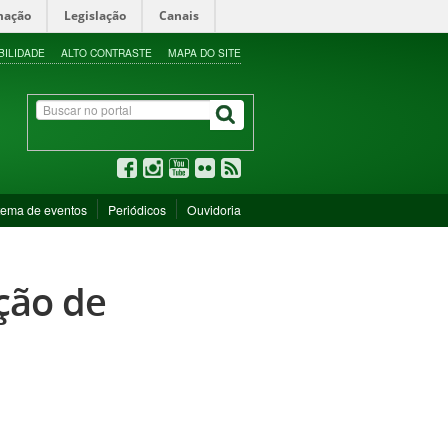
mação
Legislação
Canais
BILIDADE
ALTO CONTRASTE
MAPA DO SITE
tema de eventos
Periódicos
Ouvidoria
eção de