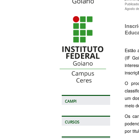
Publicad
Agosto d
Inscr
Educa
Estão 
(IF Go
intere
inscriç
O proc
classif
um dos
CAMPI
meio d
Os can
CURSOS
podend
por tit