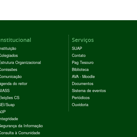
Institucional
Serviços
Instituição
SUAP
Colegiados
Contato
Estrutura Organizacional
Pag Tesouro
Comissões
Biblioteca
Comunicação
AVA - Moodle
Agenda do reitor
Documentos
SIASS
Sistema de eventos
Eleições CS
Periódicos
SEI/Suap
Ouvidoria
A3P
Integridade
Segurança da Informação
Consulta à Comunidade