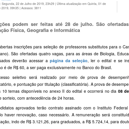
o: Segunda, 22 de Julho de 2019, 23h29
|
Última atualização em Quinta, 01 de
e 2019, 09h35
|
Acessos: 3811
ições podem ser feitas até 28 de julho. São ofertada
ção Física, Geografia e Informática
abertas inscrições para seleção de professores substitutos para o C
iano). São ofertadas quatro vagas, para as áreas de Biologia, Educa
ssados deverão acessar a
página da seleção
, ler o edital e se 
ão é de R$ 60, a ser paga exclusivamente no Banco do Brasil.
esso seletivo será realizado por meio de prova de desempenho 
icatório, e pontuação por titulação (classificatória). A prova de desem
 10 temas disponíveis no anexo II do edital e ocorrerá no dia
08 de
e sorteio, com antecedência de 24 horas.
didatos aprovados terão contrato assinado com o Instituto Federa
o haver renovação, caso necessário. A remuneração será constituíd
ulação, indo de R$ 3.121,26, para graduados, a R$ 5.724,14, para dout