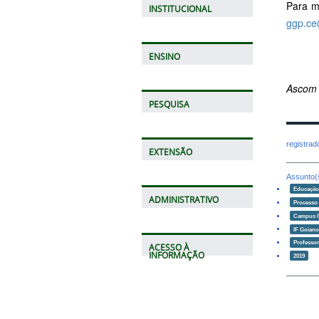
Para m
INSTITUCIONAL
ggp.ce
ENSINO
Ascom
PESQUISA
registra
EXTENSÃO
Assunto(
Educaçã
ADMINISTRATIVO
Processo 
Campus 
IF Goian
Professor
ACESSO À
INFORMAÇÃO
2019