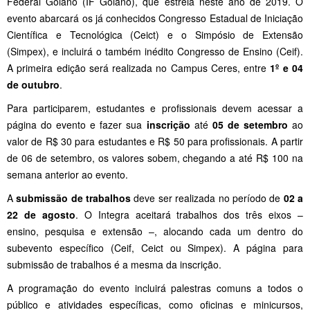
Federal Goiano (IF Goiano), que estreia neste ano de 2019. O
evento abarcará os já conhecidos Congresso Estadual de Iniciação
Científica e Tecnológica (Ceict) e o Simpósio de Extensão
(Simpex), e incluirá o também inédito Congresso de Ensino (Ceif).
A primeira edição será realizada no Campus Ceres, entre
1º e 04
de outubro
.
Para participarem, estudantes e profissionais devem acessar a
página do evento e fazer sua
inscrição
até
05 de setembro
ao
valor de R$ 30 para estudantes e R$ 50 para profissionais. A partir
de 06 de setembro, os valores sobem, chegando a até R$ 100 na
semana anterior ao evento.
A
submissão de trabalhos
deve ser realizada no período de
02 a
22 de agosto
. O Integra aceitará trabalhos dos três eixos –
ensino, pesquisa e extensão –, alocando cada um dentro do
subevento específico (Ceif, Ceict ou Simpex). A página para
submissão de trabalhos é a mesma da inscrição.
A programação do evento incluirá palestras comuns a todos o
público e atividades específicas, como oficinas e minicursos,