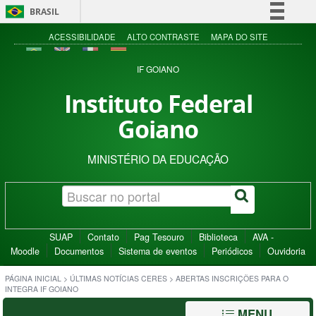
BRASIL
Simplifique!
ACESSIBILIDADE
ALTO CONTRASTE
MAPA DO SITE
Comunica BR
IF GOIANO
Participe
Instituto Federal
Acesso à informação
Goiano
Legislação
Canais
MINISTÉRIO DA EDUCAÇÃO
SUAP
Contato
Pag Tesouro
Biblioteca
AVA -
Moodle
Documentos
Sistema de eventos
Periódicos
Ouvidoria
PÁGINA INICIAL
>
ÚLTIMAS NOTÍCIAS CERES
>
ABERTAS INSCRIÇÕES PARA O
INTEGRA IF GOIANO
MENU