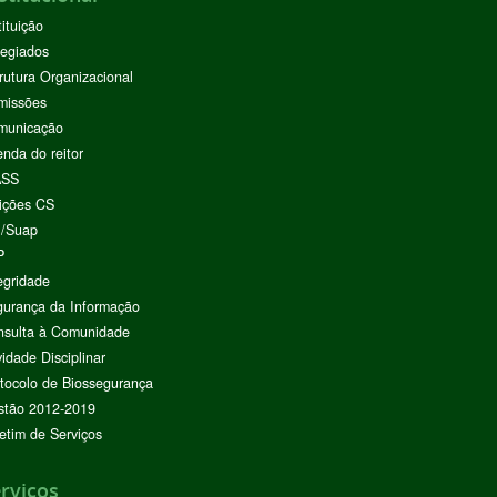
tituição
egiados
rutura Organizacional
missões
municação
nda do reitor
ASS
ições CS
I/Suap
P
egridade
urança da Informação
nsulta à Comunidade
vidade Disciplinar
tocolo de Biossegurança
stão 2012-2019
etim de Serviços
rviços