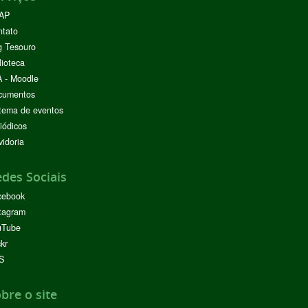
AP
ntato
g Tesouro
lioteca
 - Moodle
cumentos
tema de eventos
iódicos
idoria
des Sociais
cebook
tagram
uTube
ckr
S
bre o site