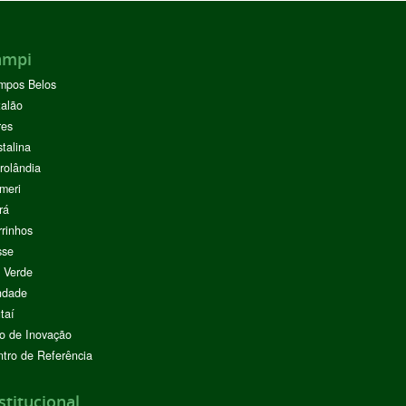
ampi
mpos Belos
alão
res
stalina
rolândia
meri
rá
rinhos
sse
 Verde
ndade
taí
o de Inovação
tro de Referência
stitucional