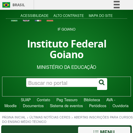
BRASIL
Simplifique!
ACESSIBILIDADE
ALTO CONTRASTE
MAPA DO SITE
Comunica BR
IF GOIANO
Participe
Instituto Federal
Acesso à informação
Goiano
Legislação
Canais
MINISTÉRIO DA EDUCAÇÃO
SUAP
Contato
Pag Tesouro
Biblioteca
AVA -
Moodle
Documentos
Sistema de eventos
Periódicos
Ouvidoria
PÁGINA INICIAL
>
ÚLTIMAS NOTÍCIAS CERES
>
ABERTAS INSCRIÇÕES PARA CURSOS
DO ENSINO MÉDIO TÉCNICO
MENU