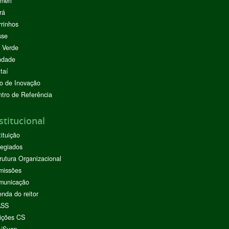
meri
rá
rinhos
sse
 Verde
ndade
taí
o de Inovação
tro de Referência
stitucional
tituição
egiados
rutura Organizacional
missões
municação
nda do reitor
ASS
ições CS