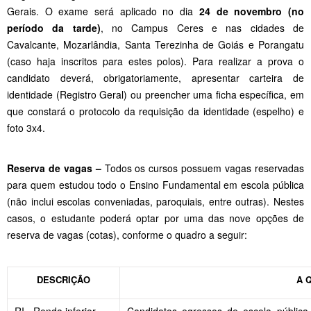
Gerais. O exame será aplicado no dia
24 de novembro (no
período da tarde)
, no Campus Ceres e nas cidades de
Cavalcante, Mozarlândia, Santa Terezinha de Goiás e Porangatu
(caso haja inscritos para estes polos). Para realizar a prova o
candidato deverá, obrigatoriamente, apresentar carteira de
identidade (Registro Geral) ou preencher uma ficha específica, em
que constará o protocolo da requisição da identidade (espelho) e
foto 3x4.
Reserva de vagas –
Todos os cursos possuem vagas reservadas
para quem estudou todo o Ensino Fundamental em escola pública
(não inclui escolas conveniadas, paroquiais, entre outras). Nestes
casos, o estudante poderá optar por uma das nove opções de
reserva de vagas (cotas), conforme o quadro a seguir:
DESCRIÇÃO
A 
RI - Renda inferior
Candidatos egressos de escola pública,