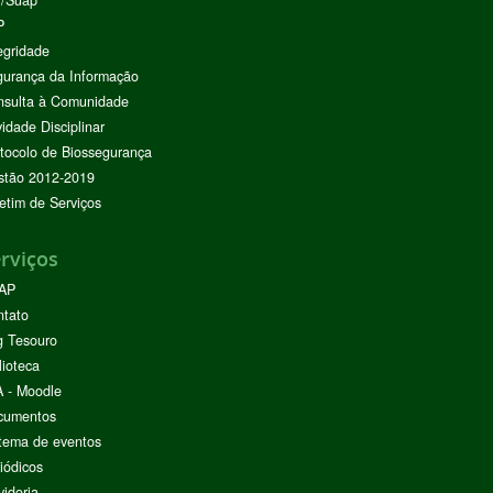
I/Suap
P
egridade
urança da Informação
nsulta à Comunidade
vidade Disciplinar
tocolo de Biossegurança
stão 2012-2019
etim de Serviços
rviços
AP
ntato
g Tesouro
lioteca
 - Moodle
cumentos
tema de eventos
iódicos
idoria