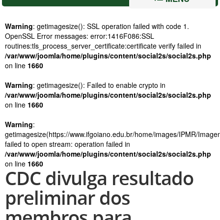
Warning
: getimagesize(): SSL operation failed with code 1.
OpenSSL Error messages: error:1416F086:SSL
routines:tls_process_server_certificate:certificate verify failed in
/var/www/joomla/home/plugins/content/social2s/social2s.php
on line
1660
Warning
: getimagesize(): Failed to enable crypto in
/var/www/joomla/home/plugins/content/social2s/social2s.php
on line
1660
Warning
:
getimagesize(https://www.ifgoiano.edu.br/home/images/IPMR/Imagens
failed to open stream: operation failed in
/var/www/joomla/home/plugins/content/social2s/social2s.php
on line
1660
CDC divulga resultado
preliminar dos
membros para