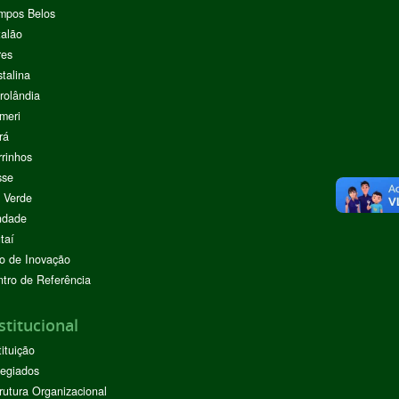
mpos Belos
alão
res
stalina
rolândia
meri
rá
rinhos
sse
 Verde
ndade
taí
o de Inovação
tro de Referência
stitucional
tituição
egiados
rutura Organizacional