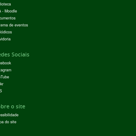
lioteca
 - Moodle
cumentos
tema de eventos
iódicos
idoria
des Sociais
cebook
tagram
uTube
ckr
S
bre o site
ssibilidade
a do site