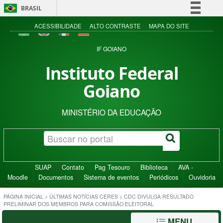
BRASIL
Simplifique!
ACESSIBILIDADE
ALTO CONTRASTE
MAPA DO SITE
Comunica BR
IF GOIANO
Participe
Instituto Federal
Acesso à informação
Goiano
Legislação
Canais
MINISTÉRIO DA EDUCAÇÃO
SUAP
Contato
Pag Tesouro
Biblioteca
AVA -
Moodle
Documentos
Sistema de eventos
Periódicos
Ouvidoria
PÁGINA INICIAL
>
ÚLTIMAS NOTÍCIAS CERES
>
CDC DIVULGA RESULTADO
PRELIMINAR DOS MEMBROS PARA COMISSÃO ELEITORAL
MENU