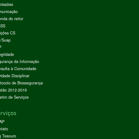
missões
municação
nda do reitor
ASS
ições CS
I/Suap
P
egridade
urança da Informação
nsulta à Comunidade
vidade Disciplinar
tocolo de Biossegurança
stão 2012-2019
etim de Serviços
rviços
AP
ntato
g Tesouro