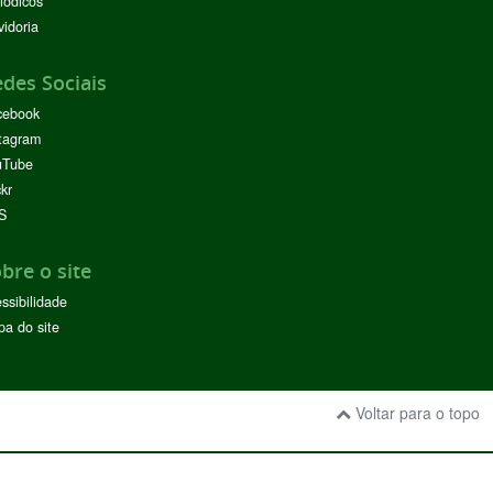
iódicos
idoria
des Sociais
cebook
tagram
uTube
ckr
S
bre o site
ssibilidade
a do site
Voltar para o topo