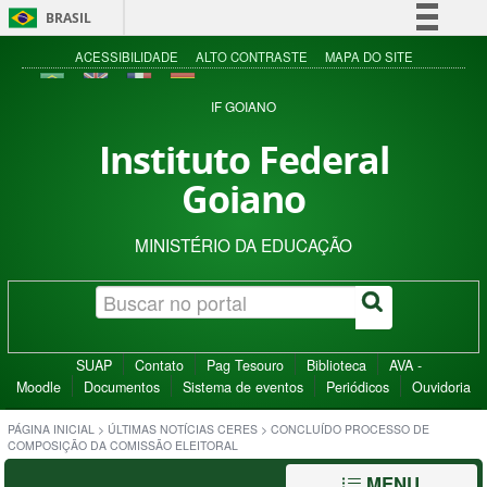
BRASIL
Simplifique!
ACESSIBILIDADE
ALTO CONTRASTE
MAPA DO SITE
Comunica BR
IF GOIANO
Participe
Instituto Federal
Acesso à informação
Goiano
Legislação
Canais
MINISTÉRIO DA EDUCAÇÃO
SUAP
Contato
Pag Tesouro
Biblioteca
AVA -
Moodle
Documentos
Sistema de eventos
Periódicos
Ouvidoria
PÁGINA INICIAL
>
ÚLTIMAS NOTÍCIAS CERES
>
CONCLUÍDO PROCESSO DE
COMPOSIÇÃO DA COMISSÃO ELEITORAL
MENU