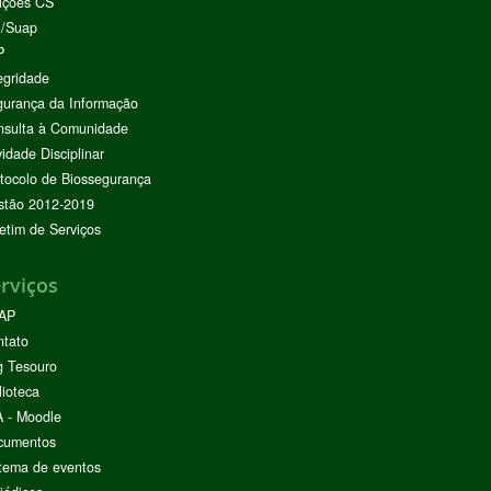
ições CS
I/Suap
P
egridade
urança da Informação
nsulta à Comunidade
vidade Disciplinar
tocolo de Biossegurança
stão 2012-2019
etim de Serviços
rviços
AP
ntato
g Tesouro
lioteca
 - Moodle
cumentos
tema de eventos