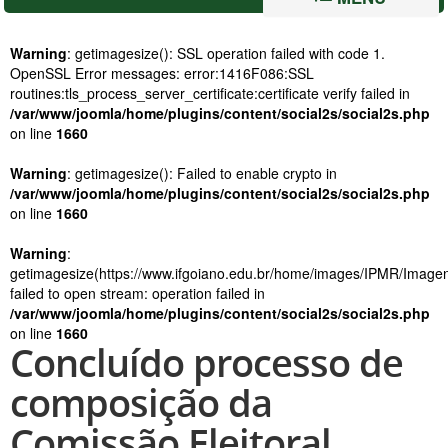
Warning
: getimagesize(): SSL operation failed with code 1.
OpenSSL Error messages: error:1416F086:SSL
routines:tls_process_server_certificate:certificate verify failed in
/var/www/joomla/home/plugins/content/social2s/social2s.php
on line
1660
Warning
: getimagesize(): Failed to enable crypto in
/var/www/joomla/home/plugins/content/social2s/social2s.php
on line
1660
Warning
:
getimagesize(https://www.ifgoiano.edu.br/home/images/IPMR/Imagens
failed to open stream: operation failed in
/var/www/joomla/home/plugins/content/social2s/social2s.php
on line
1660
Concluído processo de
composição da
Comissão Eleitoral