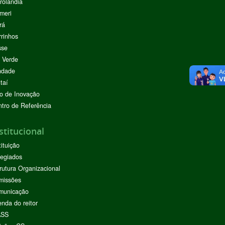
rolândia
meri
rá
rinhos
sse
 Verde
ndade
taí
o de Inovação
tro de Referência
stitucional
tituição
egiados
rutura Organizacional
missões
municação
nda do reitor
ASS