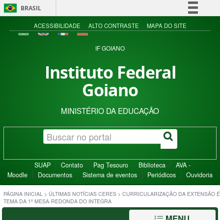
BRASIL
Simplifique!
ACESSIBILIDADE
ALTO CONTRASTE
MAPA DO SITE
Comunica BR
IF GOIANO
Participe
Instituto Federal
Acesso à informação
Goiano
Legislação
Canais
MINISTÉRIO DA EDUCAÇÃO
SUAP
Contato
Pag Tesouro
Biblioteca
AVA -
Moodle
Documentos
Sistema de eventos
Periódicos
Ouvidoria
PÁGINA INICIAL
>
ÚLTIMAS NOTÍCIAS CERES
>
CURRICULARIZAÇÃO DA EXTENSÃO É
TEMA DA 1ª MESA-REDONDA DO INTEGRA
MENU