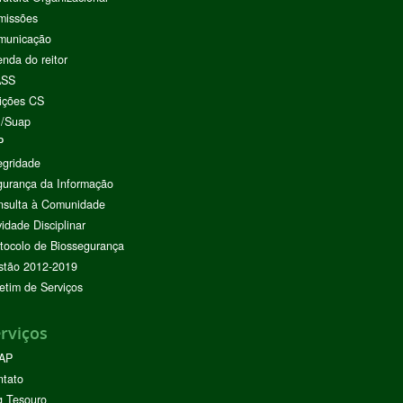
missões
municação
nda do reitor
ASS
ições CS
I/Suap
P
egridade
urança da Informação
nsulta à Comunidade
vidade Disciplinar
tocolo de Biossegurança
stão 2012-2019
etim de Serviços
rviços
AP
ntato
g Tesouro