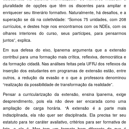
pluralidade de opções que têm os discentes para ampliar e
enriquecer seu itinerário formativo. Naturalmente, há desafios, e a
superação se dá na coletividade: “Somos 75 unidades, com 208
currículos, e destes hoje nos encontramos com os NDEs, com os
olhares interiores do curso, seus partícipes, para pensarmos
juntos”, explica.
Em sua defesa do eixo, Ipanema argumenta que a extensão
contribui para uma formação mais crítica, reflexiva, democrática e
da formação cidadã. Nas análises feitas pela UFRJ dos reflexos da
inserção dos estudantes em programas de extensão estão, entre
outros, a redução da evasão e o que a professora denominou
“realização da possibilidade de transformação da realidade”.
Pensar a curricularização da extensão, ensina Ipanema, exige
desprendimento, pois ela não deve ser encarada como uma
ampliação de carga horária. “A extensão é a parte mais
indisciplinada, ela não quer ser disciplinada. Ela precisa ter seu
estatuto para ter caráter avaliativo, critérios para ser formativa de
fato, e ela é. Mas tem um formato bem diferente do que é