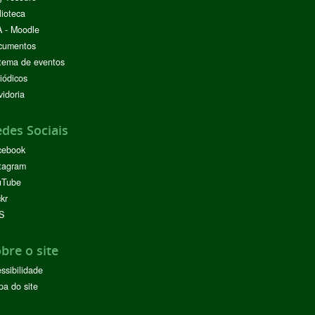
lioteca
 - Moodle
cumentos
tema de eventos
iódicos
idoria
des Sociais
cebook
tagram
uTube
ckr
S
bre o site
ssibilidade
a do site