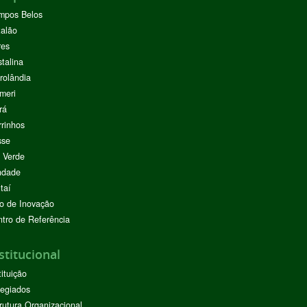
mpos Belos
alão
res
stalina
rolândia
meri
rá
rinhos
sse
 Verde
ndade
taí
o de Inovação
tro de Referência
stitucional
tituição
egiados
rutura Organizacional