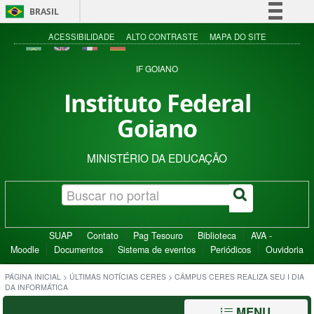
BRASIL
Simplifique!
ACESSIBILIDADE
ALTO CONTRASTE
MAPA DO SITE
Comunica BR
IF GOIANO
Participe
Instituto Federal
Acesso à informação
Goiano
Legislação
Canais
MINISTÉRIO DA EDUCAÇÃO
SUAP
Contato
Pag Tesouro
Biblioteca
AVA -
Moodle
Documentos
Sistema de eventos
Periódicos
Ouvidoria
PÁGINA INICIAL
>
ÚLTIMAS NOTÍCIAS CERES
>
CÂMPUS CERES REALIZA SEU I DIA
DA INFORMÁTICA
MENU