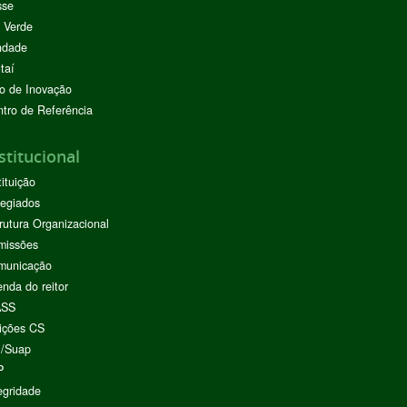
sse
 Verde
ndade
taí
o de Inovação
tro de Referência
stitucional
tituição
egiados
rutura Organizacional
missões
municação
nda do reitor
ASS
ições CS
I/Suap
P
egridade