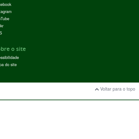
cebook
tagram
uTube
ckr
S
bre o site
ssibilidade
a do site
Voltar para o topo