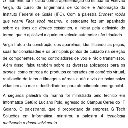
O momento foi iniciado com a apresentação do estudante Estevão
Veiga, do curso de Engenharia de Controle e Automação do
Instituto Federal de Goiás (IFG). Com a palestra
Drones: robôs
que voam! Faça você mesmo!
, o estudante fez um apanhado
sobre os tipos de
drones
existentes, a iniciar pela definição do
termo, que é aplicável a qualquer veículo automotor não tripulado.
Veiga tratou da construção dos aparelhos, identificando as peças,
suas funcionalidades e os principais pontos de cuidado na seleção
de componentes, como controladores de voo e rádio transmissor.
Além disso, falou também sobre as diversas aplicações para os
drones
, como entrega de produtos comprados em comércio virtual,
realização de fotos e filmagens aéreas e até envio de boias salva
vidas em alto mar e desfibriladores para atendimento emergencial.
A segunda palestra da manhã foi ministrada pelo técnico em
Informática Getúlio Luciano Polo, egresso do Câmpus Ceres do IF
Goiano. O palestrante, que é proprietário da empresa G Tech
Soluções em Informática, ministrou a palestra
A tecnologia
motivando o desenvolvimento
.