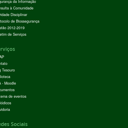
urança da Informação
nsulta à Comunidade
vidade Disciplinar
tocolo de Biossegurança
stão 2012-2019
etim de Serviços
rviços
AP
ntato
g Tesouro
lioteca
 - Moodle
cumentos
tema de eventos
iódicos
idoria
des Sociais