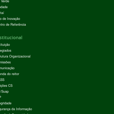
 Verde
ndade
taí
o de Inovação
tro de Referência
stitucional
tituição
egiados
rutura Organizacional
missões
municação
nda do reitor
ASS
ições CS
I/Suap
P
egridade
urança da Informação