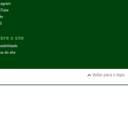
tagram
uTube
ckr
S
bre o site
ssibilidade
a do site
Voltar para o topo