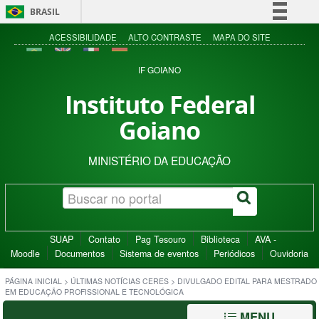
BRASIL
Simplifique!
ACESSIBILIDADE
ALTO CONTRASTE
MAPA DO SITE
Comunica BR
IF GOIANO
Participe
Instituto Federal
Acesso à informação
Goiano
Legislação
Canais
MINISTÉRIO DA EDUCAÇÃO
SUAP
Contato
Pag Tesouro
Biblioteca
AVA -
Moodle
Documentos
Sistema de eventos
Periódicos
Ouvidoria
PÁGINA INICIAL
>
ÚLTIMAS NOTÍCIAS CERES
>
DIVULGADO EDITAL PARA MESTRADO
EM EDUCAÇÃO PROFISSIONAL E TECNOLÓGICA
MENU