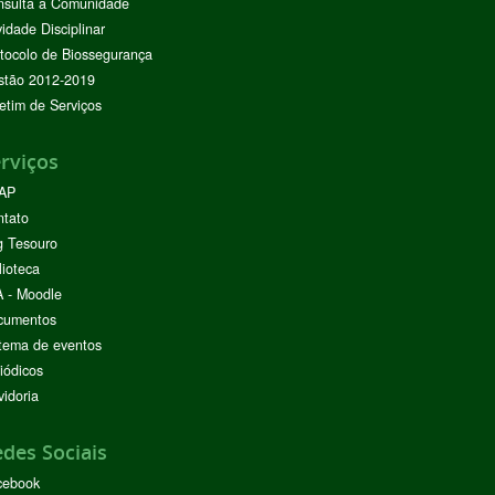
nsulta à Comunidade
vidade Disciplinar
tocolo de Biossegurança
stão 2012-2019
etim de Serviços
rviços
AP
ntato
g Tesouro
lioteca
 - Moodle
cumentos
tema de eventos
iódicos
idoria
des Sociais
cebook