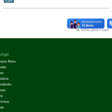
ProfEPT
Voltar para o topo
ampi
mpos Belos
alão
res
stalina
rolândia
meri
rá
rinhos
sse