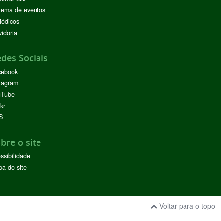
tema de eventos
iódicos
idoria
des Sociais
cebook
tagram
uTube
ckr
S
bre o site
ssibilidade
a do site
Voltar para o topo