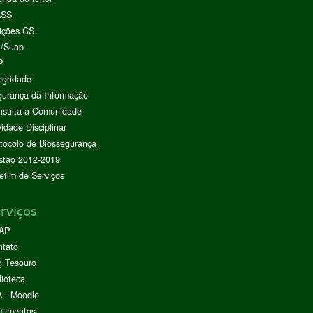
ASS
ições CS
I/Suap
P
egridade
urança da Informação
nsulta à Comunidade
vidade Disciplinar
tocolo de Biossegurança
stão 2012-2019
etim de Serviços
rviços
AP
ntato
g Tesouro
lioteca
 - Moodle
cumentos