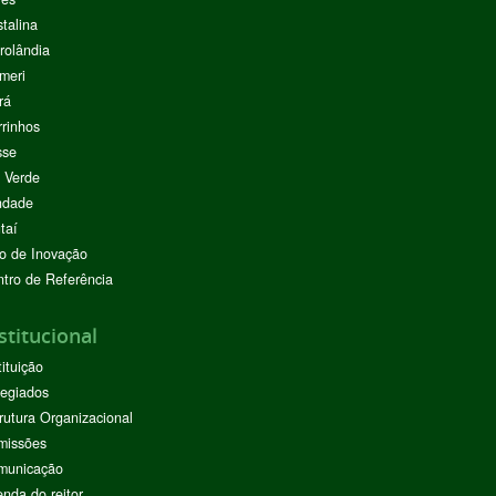
stalina
rolândia
meri
rá
rinhos
sse
 Verde
ndade
taí
o de Inovação
tro de Referência
stitucional
tituição
egiados
rutura Organizacional
missões
municação
nda do reitor