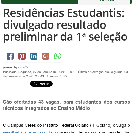
Residências Estudantis:
divulgado resultado
preliminar da 1ª seleção
powered by
social2s
Publicado: Segunda, 27 de Janeiro de 2020, 21h02
|
Última atualização em Segunda, 03
de Fevereiro de 2020, 20h43
|
Acessos: 1389
São ofertadas 43 vagas, para estudantes dos cursos
técnicos integrados ao Ensino Médio
O Campus Ceres do Instituto Federal Goiano (IF Goiano) divulga o
resultado preliminar
da concessão de vagas nas residências