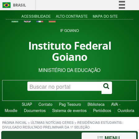
BRASIL
Simplifique!
ACESSIBILIDADE
ALTO CONTRASTE
MAPA DO SITE
Comunica BR
IF GOIANO
Participe
Instituto Federal
Acesso à informação
Goiano
Legislação
Canais
MINISTÉRIO DA EDUCAÇÃO
SUAP
Contato
Pag Tesouro
Biblioteca
AVA -
Moodle
Documentos
Sistema de eventos
Periódicos
Ouvidoria
PÁGINA INICIAL
>
ÚLTIMAS NOTÍCIAS CERES
>
RESIDÊNCIAS ESTUDANTIS:
DIVULGADO RESULTADO PRELIMINAR DA 1ª SELEÇÃO
MENU