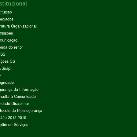
stitucional
tituição
egiados
rutura Organizacional
missões
municação
nda do reitor
ASS
ições CS
I/Suap
P
egridade
urança da Informação
nsulta à Comunidade
vidade Disciplinar
tocolo de Biossegurança
stão 2012-2019
etim de Serviços