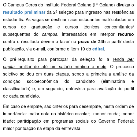
O Campus Ceres do Instituto Federal Goiano (IF Goiano) divulga o
resultado preliminar
da 2ª seleção para ingresso nas residências
estudantis. As vagas se destinam aos estudantes matriculados em
cursos de graduação e cursos técnicos concomitantes/
subsequentes do
campus
. Interessados em interpor
recurso
contra o resultado devem o fazer no
prazo de 24h
a partir desta
publicação, via e-mail, conforme o item 10 do
edital
.
O pré-requisito para participar da seleção foi a
renda
per
capita
familiar de até um salário mínimo e meio
. O processo
seletivo se deu em duas etapas, sendo a primeira a análise da
condição socioeconômica do candidato (eliminatória e
classificatória) e, em segundo, entrevista para avaliação do perfil
de cada candidato.
Em caso de empate, são critérios para desempate, nesta ordem de
importância: maior nota no histórico escolar; menor renda; menor
idade; participação em programas sociais do Governo Federal;
maior pontuação na etapa da entrevista.