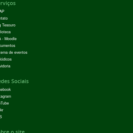
rviços
AP
ntato
g Tesouro
lioteca
 - Moodle
cumentos
tema de eventos
iódicos
idoria
des Sociais
cebook
tagram
uTube
ckr
S
bre o site