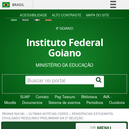
BRASIL
Simplifique!
ACESSIBILIDADE
ALTO CONTRASTE
MAPA DO SITE
Comunica BR
IF GOIANO
Participe
Instituto Federal
Acesso à informação
Goiano
Legislação
Canais
MINISTÉRIO DA EDUCAÇÃO
SUAP
Contato
Pag Tesouro
Biblioteca
AVA -
Moodle
Documentos
Sistema de eventos
Periódicos
Ouvidoria
PÁGINA INICIAL
>
ÚLTIMAS NOTÍCIAS CERES
>
RESIDÊNCIAS ESTUDANTIS:
DIVULGADO RESULTADO PRELIMINAR DA 2ª SELEÇÃO
MENU