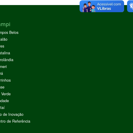
ampi
mpos Belos
alão
res
stalina
rolândia
meri
rá
rinhos
sse
 Verde
ndade
taí
o de Inovação
tro de Referência