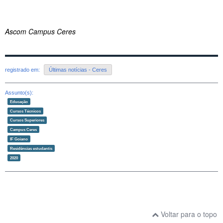
Ascom Campus Ceres
registrado em:
Últimas notícias - Ceres
Assunto(s):
Educação
Cursos Técnicos
Cursos Superiores
Campus Ceres
IF Goiano
Residências estudantis
2020
Voltar para o topo