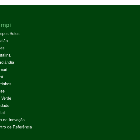
ampi
mpos Belos
alão
res
stalina
rolândia
meri
rá
rinhos
sse
 Verde
ndade
taí
o de Inovação
tro de Referência