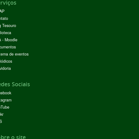
rviços
AP
ntato
g Tesouro
lioteca
 - Moodle
cumentos
tema de eventos
iódicos
idoria
des Sociais
cebook
tagram
uTube
ckr
S
bre o site