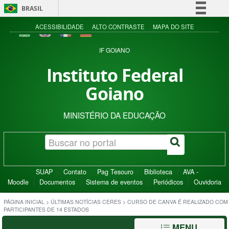
BRASIL
Simplifique!
ACESSIBILIDADE
ALTO CONTRASTE
MAPA DO SITE
Comunica BR
IF GOIANO
Participe
Instituto Federal
Acesso à informação
Goiano
Legislação
Canais
MINISTÉRIO DA EDUCAÇÃO
SUAP
Contato
Pag Tesouro
Biblioteca
AVA -
Moodle
Documentos
Sistema de eventos
Periódicos
Ouvidoria
PÁGINA INICIAL
>
ÚLTIMAS NOTÍCIAS CERES
>
CURSO DE CANVA É REALIZADO COM
PARTICIPANTES DE 14 ESTADOS
MENU