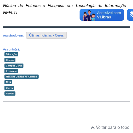
Núcleo de Estudos e Pesquisa em Tecnologia da Informação -
NEPeTI
registrado em:
Últimas notícias - Ceres
Assunto(s):
Educação
Cursos
Campus Ceres
IF Goiano
Meninas Digitais no Cerrado
2020
Canva
NEPeTI
Voltar para o topo