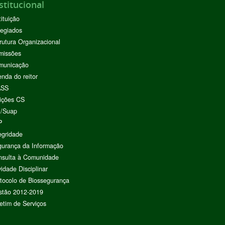
stitucional
tituição
egiados
rutura Organizacional
missões
municação
nda do reitor
ASS
ições CS
I/Suap
P
egridade
urança da Informação
nsulta à Comunidade
vidade Disciplinar
tocolo de Biossegurança
stão 2012-2019
etim de Serviços