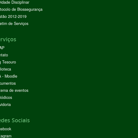
vidade Disciplinar
tocolo de Biossegurança
stão 2012-2019
etim de Serviços
rviços
AP
ntato
g Tesouro
lioteca
 - Moodle
cumentos
tema de eventos
iódicos
idoria
des Sociais
cebook
tagram