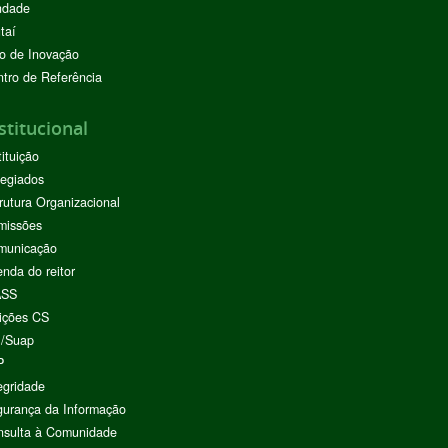
ndade
taí
o de Inovação
tro de Referência
stitucional
tituição
egiados
rutura Organizacional
missões
municação
nda do reitor
ASS
ições CS
I/Suap
P
egridade
urança da Informação
nsulta à Comunidade