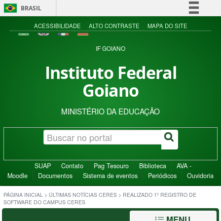
BRASIL
Simplifique!
ACESSIBILIDADE
ALTO CONTRASTE
MAPA DO SITE
Comunica BR
IF GOIANO
Participe
Instituto Federal
Acesso à informação
Goiano
Legislação
Canais
MINISTÉRIO DA EDUCAÇÃO
SUAP
Contato
Pag Tesouro
Biblioteca
AVA -
Moodle
Documentos
Sistema de eventos
Periódicos
Ouvidoria
PÁGINA INICIAL
>
ÚLTIMAS NOTÍCIAS CERES
>
REALIZADO 1º REGISTRO DE
SOFTWARE DO CAMPUS CERES
MENU