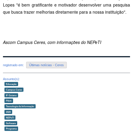
Lopes "é bem gratificante e motivador desenvolver uma pesquisa
que busca trazer melhorias diretamente para a nossa instituição".
Ascom Campus Ceres, com informações do NEPeTI
registrado em:
Últimas notícias - Ceres
Assunto(s):
Educação
Campus Ceres
IF Goiano
Pibiti
Tecnologia da Informação
2020
NEPeTI
Software
Programa