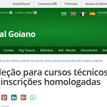
Simplifique!
Comunica BR
Participe
Acesso à infor
ACESSI
a a busca
3
Ir para o rodapé
4
ral Goiano
Contato
Pag Tesouro
Biblioteca
AVA - Moodle
Documentos
Sis
ELEÇÃO PARA CURSOS TÉCNICOS: DIVULGADAS AS INSCRIÇÕES HOMOLOGADAS
leção para cursos técnicos
 inscrições homologadas
y
social2s