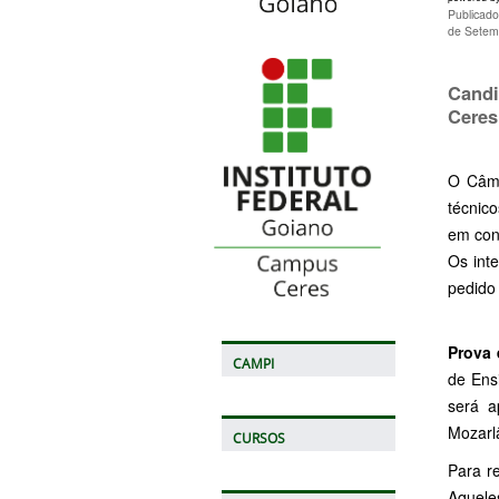
Publicad
de Setem
Candi
Ceres
O Câm
técnic
em con
Os int
pedido
Prova
CAMPI
de Ens
será a
Mozarlâ
CURSOS
Para r
Aquele