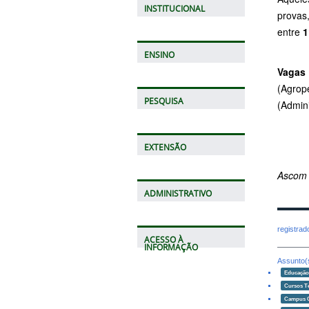
INSTITUCIONAL
provas
entre
1
ENSINO
Vagas
(Agrop
PESQUISA
(Admini
EXTENSÃO
Ascom
ADMINISTRATIVO
registra
ACESSO À
INFORMAÇÃO
Assunto(
Educaçã
Cursos T
Campus 