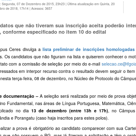
o: Segunda, 07 de Dezembro de 2015, 23h23
|
Última atualização em Quinta, 20
bro de 2018, 17h14
|
Acessos: 3657
datos que não tiveram sua inscrição aceita poderão int
, conforme especificado no item 10 do edital
pus Ceres divulga a
lista preliminar de inscrições homologadas
os. Os candidatos que não figuram na lista e quiserem conhecer o mot
tato com a comissão de seleção por meio do e-mail
selecao.ce@ifgoi
eressados em interpor recurso contra o resultado devem seguir o ite
 nesta terça-feira, 08 de dezembro, no Núcleo de Protocolo do Câmpu
 e documentação –
A seleção será realizada por meio de prova objet
ino Fundamental, nas áreas de Língua Portuguesa, Matemática, Ciê
plicado no dia
13 de dezembro (entre 13h e 17h)
, no Câmpus 
ndia e Porangatu (caso haja inscritos para estes polos).
ealizar a prova é obrigatório ao candidato comparecer com sua Cartei
s que não possuem o RG, mas já fizeram a solicitação e têm o prot