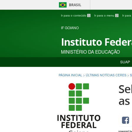
BRASIL
Ir para o conteúdo
1
Ir para o menu
2
Ir par
IF GOIANO
Instituto Fede
MINISTÉRIO DA EDUCAÇÃO
SUAP
PÁGINA INICIAL
>
ÚLTIMAS NOTÍCIAS CERES
>
S
Se
as
powered b