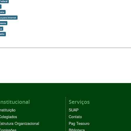
Federal
o
ária
ca para internet
iente
ca
édio
Institucional
Serviços
Instituição
SUAP
Colegiados
Contato
Estrutura Organizacional
Pag Tesouro
Comissões
Biblioteca