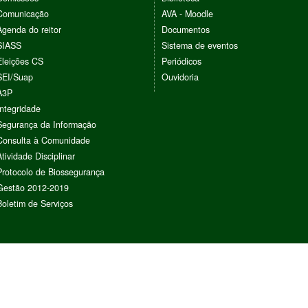
Comunicação
AVA - Moodle
Agenda do reitor
Documentos
SIASS
Sistema de eventos
Eleições CS
Periódicos
SEI/Suap
Ouvidoria
A3P
Integridade
Segurança da Informação
Consulta à Comunidade
Atividade Disciplinar
Protocolo de Biossegurança
Gestão 2012-2019
Boletim de Serviços