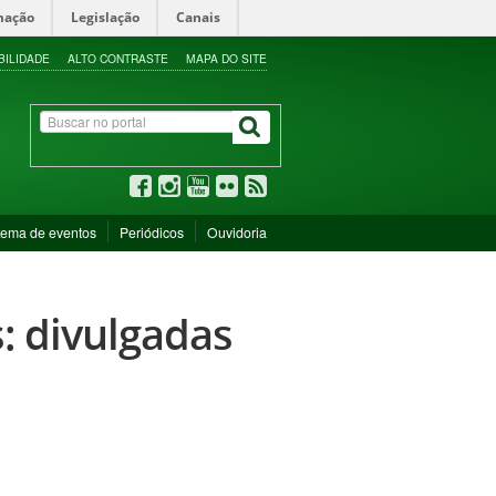
mação
Legislação
Canais
BILIDADE
ALTO CONTRASTE
MAPA DO SITE
tema de eventos
Periódicos
Ouvidoria
: divulgadas