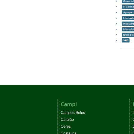
Governo 
IF Goian
Agropecu
Informáti
Meio Amb
Informáti
Ensino M
2015
Campi
Campos Belos
Catalão
Ceres
Cristalina