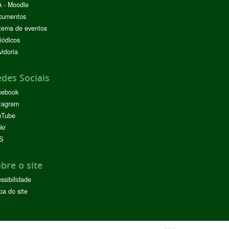
 - Moodle
cumentos
tema de eventos
iódicos
idoria
des Sociais
cebook
tagram
uTube
ckr
S
bre o site
ssibilidade
a do site