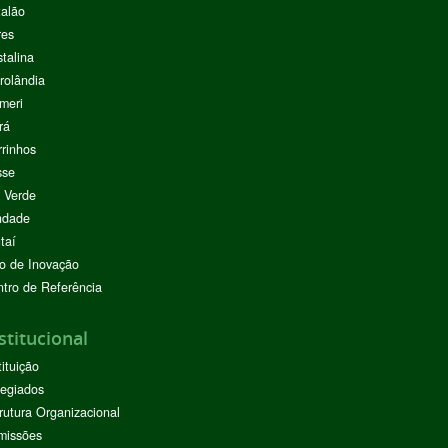
alão
res
stalina
rolândia
meri
rá
rinhos
sse
 Verde
ndade
taí
o de Inovação
tro de Referência
stitucional
tituição
egiados
rutura Organizacional
missões