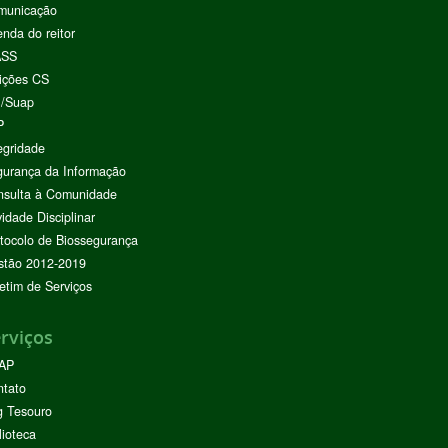
municação
nda do reitor
ASS
ições CS
I/Suap
P
egridade
urança da Informação
nsulta à Comunidade
vidade Disciplinar
tocolo de Biossegurança
stão 2012-2019
etim de Serviços
rviços
AP
ntato
g Tesouro
lioteca