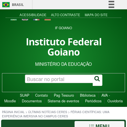
BRASIL
Simplifique!
ACESSIBILIDADE
ALTO CONTRASTE
MAPA DO SITE
Comunica BR
IF GOIANO
Participe
Instituto Federal
Acesso à informação
Goiano
Legislação
Canais
MINISTÉRIO DA EDUCAÇÃO
SUAP
Contato
Pag Tesouro
Biblioteca
AVA -
Moodle
Documentos
Sistema de eventos
Periódicos
Ouvidoria
PÁGINA INICIAL
>
ÚLTIMAS NOTÍCIAS CERES
>
FÉRIAS CIENTÍFICAS: UMA
EXPERIÊNCIA IMERSIVA NO CAMPUS CERES
MENU