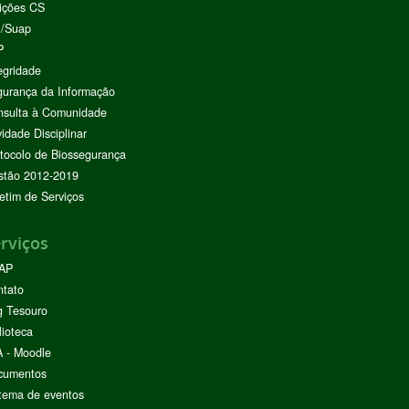
ições CS
I/Suap
P
egridade
urança da Informação
nsulta à Comunidade
vidade Disciplinar
tocolo de Biossegurança
stão 2012-2019
etim de Serviços
rviços
AP
ntato
g Tesouro
lioteca
 - Moodle
cumentos
tema de eventos