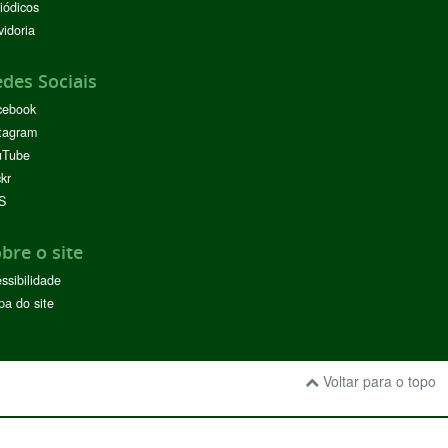
iódicos
idoria
des Sociais
cebook
tagram
uTube
ckr
S
bre o site
ssibilidade
a do site
Voltar para o topo