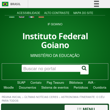
BRASIL
Simplifique!
ACESSIBILIDADE
ALTO CONTRASTE
MAPA DO SITE
Comunica BR
IF GOIANO
Participe
Instituto Federal
Acesso à informação
Goiano
Legislação
Canais
MINISTÉRIO DA EDUCAÇÃO
SUAP
Contato
Pag Tesouro
Biblioteca
AVA -
Moodle
Documentos
Sistema de eventos
Periódicos
Ouvidoria
PÁGINA INICIAL
>
ÚLTIMAS NOTÍCIAS CERES
>
ASTRONOMIA ITINERANTE: O CÉU
PARA TODOS
MENU