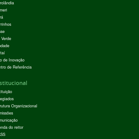
rolândia
meri
rá
rinhos
sse
 Verde
ndade
taí
o de Inovação
tro de Referência
stitucional
tituição
egiados
rutura Organizacional
missões
municação
nda do reitor
ASS