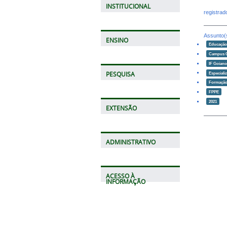
INSTITUCIONAL
registra
Assunto(
ENSINO
Educaçã
Campus 
IF Goian
Especiali
PESQUISA
Formação
FPPE
2021
EXTENSÃO
ADMINISTRATIVO
ACESSO À
INFORMAÇÃO