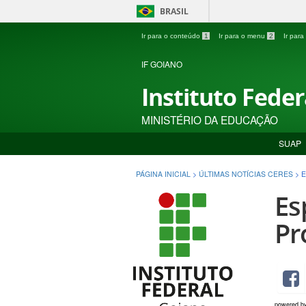
BRASIL
Ir para o conteúdo
1
Ir para o menu
2
Ir par
IF GOIANO
Instituto Fede
MINISTÉRIO DA EDUCAÇÃO
SUAP
PÁGINA INICIAL
>
ÚLTIMAS NOTÍCIAS CERES
>
E
Es
Pr
powered b