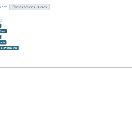
do em:
Últimas notícias - Ceres
s):
o
Ceres
o
zação
 de Professores