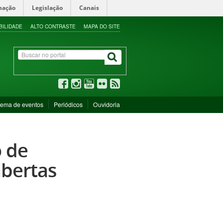
mação
Legislação
Canais
BILIDADE
ALTO CONTRASTE
MAPA DO SITE
tema de eventos
Periódicos
Ouvidoria
 de
abertas