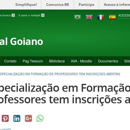
Simplifique!
Comunica BR
Participe
Acesso à infor
ACESSI
a a busca
3
Ir para o rodapé
4
ral Goiano
Contato
Pag Tesouro
Biblioteca
AVA - Moodle
Documentos
Sis
SPECIALIZAÇÃO EM FORMAÇÃO DE PROFESSORES TEM INSCRIÇÕES ABERTAS
pecialização em Formação
ofessores tem inscrições 
y
social2s