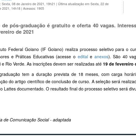
: Sexta, 08 de Janeiro de 2021, 19h21
|
Última atualização em Sexta, 22 de
de 2021, 14h18
|
Acessos: 1905
 de pós-graduação é gratuito e oferta 40 vagas. Intere
vereiro de 2021
ituto Federal Goiano (IF Goiano) realiza processo seletivo para o 
sores e Práticas Educativas (acesse o
edital
e
anexos
). São 40 va
 e Rio Verde. As inscrições devem ser realizadas até
19 de fevereiro 
graduação tem a duração prevista de 18 meses, com carga horári
ção do artigo científico de conclusão de curso. A seleção será realiza
lo Lattes documentado. O resultado final do processo seletivo será di
ria de Comunicação Social - adaptada