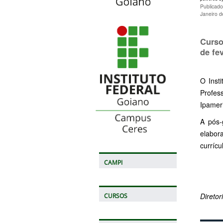
Publicado
Janeiro 
Curso
de fe
O Inst
Profes
Ipameri
A pós-
elabora
currícu
CAMPI
Direto
CURSOS