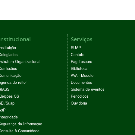
Institucional
Serviços
Instituição
SUAP
Colegiados
Contato
Estrutura Organizacional
Pag Tesouro
Comissões
Biblioteca
Comunicação
AVA - Moodle
Agenda do reitor
Documentos
SIASS
Sistema de eventos
Eleições CS
Periódicos
SEI/Suap
Ouvidoria
A3P
Integridade
Segurança da Informação
Consulta à Comunidade