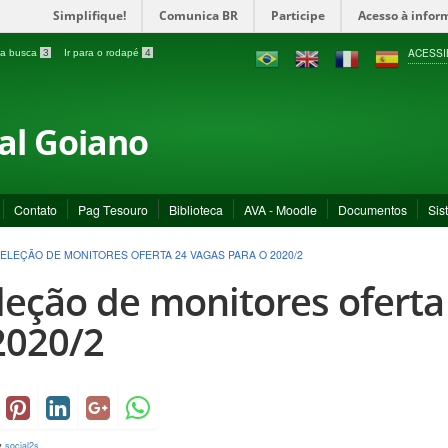
Simplifique!
Comunica BR
Participe
Acesso à infor
ACESSI
a a busca
3
Ir para o rodapé
4
ral Goiano
Contato
Pag Tesouro
Biblioteca
AVA - Moodle
Documentos
Sis
ELEÇÃO DE MONITORES OFERTA 24 VAGAS PARA O 2020/2
leção de monitores oferta
2020/2
y
social2s