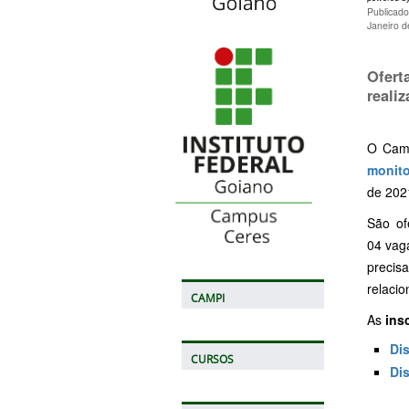
Publicado
Janeiro 
Ofert
realiz
O Camp
monito
de 202
São of
04 vag
precis
relaci
CAMPI
As
ins
Di
CURSOS
Di