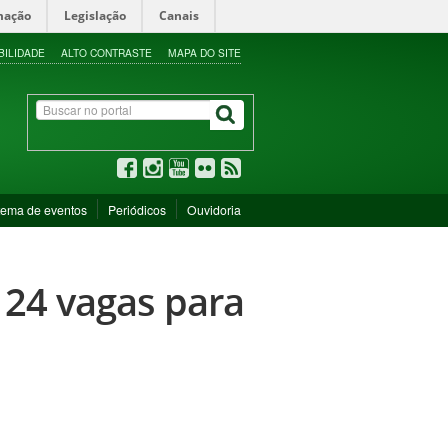
mação
Legislação
Canais
BILIDADE
ALTO CONTRASTE
MAPA DO SITE
tema de eventos
Periódicos
Ouvidoria
 24 vagas para