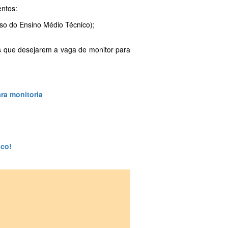
entos:
aso do Ensino Médio Técnico);
s que desejarem a vaga de monitor para
ra monitoria
sco!