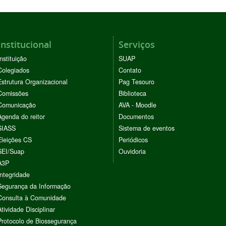
Institucional
Serviços
Instituição
SUAP
Colegiados
Contato
Estrutura Organizacional
Pag Tesouro
Comissões
Biblioteca
Comunicação
AVA - Moodle
Agenda do reitor
Documentos
SIASS
Sistema de eventos
Eleições CS
Periódicos
SEI/Suap
Ouvidoria
A3P
Integridade
Segurança da Informação
Consulta à Comunidade
Atividade Disciplinar
Protocolo de Biossegurança