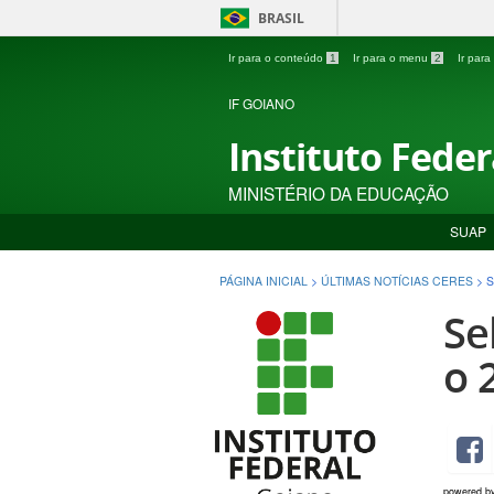
BRASIL
Ir para o conteúdo
1
Ir para o menu
2
Ir par
IF GOIANO
Instituto Fede
MINISTÉRIO DA EDUCAÇÃO
SUAP
PÁGINA INICIAL
>
ÚLTIMAS NOTÍCIAS CERES
>
S
Se
o 
powered b