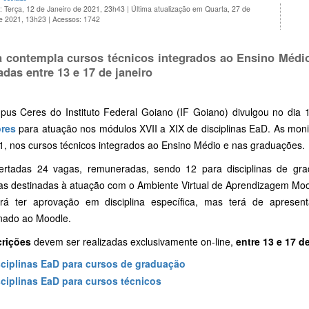
: Terça, 12 de Janeiro de 2021, 23h43
|
Última atualização em Quarta, 27 de
de 2021, 13h23
|
Acessos: 1742
a contempla cursos técnicos integrados ao Ensino Médio
adas entre 13 e 17 de janeiro
us Ceres do Instituto Federal Goiano (IF Goiano) divulgou no dia 
res
para atuação nos módulos XVII a XIX de disciplinas EaD. As monit
1, nos cursos técnicos integrados ao Ensino Médio e nas graduações.
ertadas 24 vagas, remuneradas, sendo 12 para disciplinas de gra
as destinadas à atuação com o Ambiente Virtual de Aprendizagem Mood
ará ter aprovação em disciplina específica, mas terá de apresen
onado ao Moodle.
crições
devem ser realizadas exclusivamente on-line,
entre 13 e 17 de
sciplinas EaD para cursos de graduação
sciplinas EaD para cursos técnicos