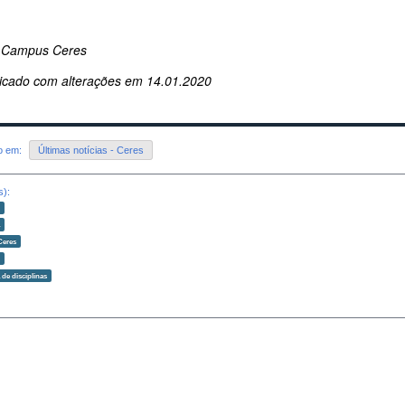
 Campus Ceres
icado com alterações em 14.01.2020
do em:
Últimas notícias - Ceres
s):
o
a
Ceres
o
 de disciplinas