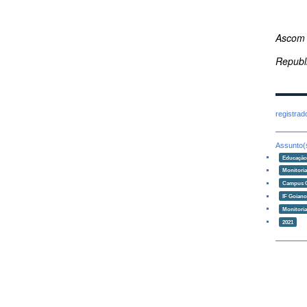
Ascom
Republ
registra
Assunto(
Educaçã
Monitori
Campus 
IF Goian
Monitoria
2021