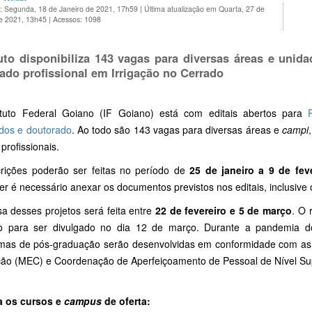
o: Segunda, 18 de Janeiro de 2021, 17h59
|
Última atualização em Quarta, 27 de
de 2021, 13h45
|
Acessos: 1098
tuto disponibiliza 143 vagas para diversas áreas e unid
ado profissional em Irrigação no Cerrado
ituto Federal Goiano (IF Goiano) está com editais abertos para
dos e doutorado
. Ao todo são 143 vagas para diversas áreas e
campi
profissionais.
crições poderão ser feitas no período de
25 de janeiro a 9 de fev
er é necessário anexar os documentos previstos nos editais, inclusive
a desses projetos será feita entre
22 de fevereiro e 5 de março
. O 
to para ser divulgado no dia 12 de março. Durante a pandemia do
mas de pós-graduação serão desenvolvidas em conformidade com as di
ão (MEC) e Coordenação de Aperfeiçoamento de Pessoal de Nível Sup
a os cursos e
campus
de oferta: