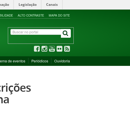
mação
Legislação
Canais
BILIDADE
ALTO CONTRASTE
MAPA DO SITE
tema de eventos
Periódicos
Ouvidoria
rições
na