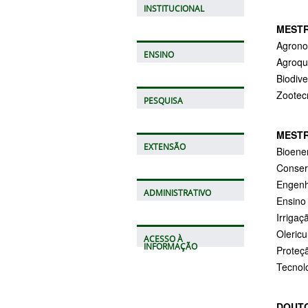
INSTITUCIONAL
MEST
Agrono
ENSINO
Agroqu
Biodiv
Zootec
PESQUISA
MESTR
EXTENSÃO
Bioene
Conser
Engenh
ADMINISTRATIVO
Ensino
Irriga
Oleric
ACESSO À
INFORMAÇÃO
Proteç
Tecnol
DOUT