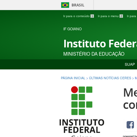
BRASIL
Ir para o conteúdo
1
Ir para o menu
2
Ir par
IF GOIANO
Instituto Fede
MINISTÉRIO DA EDUCAÇÃO
SUAP
PÁGINA INICIAL
>
ÚLTIMAS NOTÍCIAS CERES
>
M
Me
co
powered b