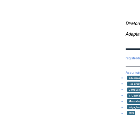
Direto
Adapta
registra
Assunto(
Educaçã
Pós-grad
Campus 
IF Goian
Mestrado 
Irrigação
2020