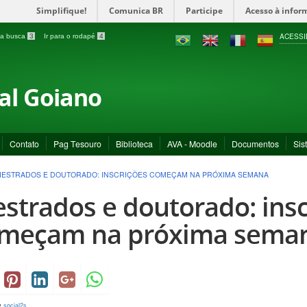
Simplifique!
Comunica BR
Participe
Acesso à infor
ACESSI
a a busca
3
Ir para o rodapé
4
ral Goiano
Contato
Pag Tesouro
Biblioteca
AVA - Moodle
Documentos
Sis
ESTRADOS E DOUTORADO: INSCRIÇÕES COMEÇAM NA PRÓXIMA SEMANA
strados e doutorado: insc
meçam na próxima sema
y
social2s