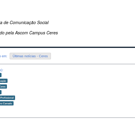
ria de Comunicação Social
do pela Ascom Campus Ceres
do em:
Últimas notícias - Ceres
s):
o
uação
Ceres
o
Profissional
 no Cerrado