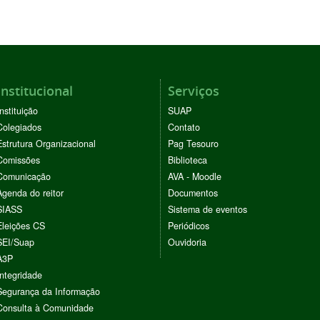
Institucional
Serviços
Instituição
SUAP
Colegiados
Contato
Estrutura Organizacional
Pag Tesouro
Comissões
Biblioteca
Comunicação
AVA - Moodle
Agenda do reitor
Documentos
SIASS
Sistema de eventos
Eleições CS
Periódicos
SEI/Suap
Ouvidoria
A3P
Integridade
Segurança da Informação
Consulta à Comunidade