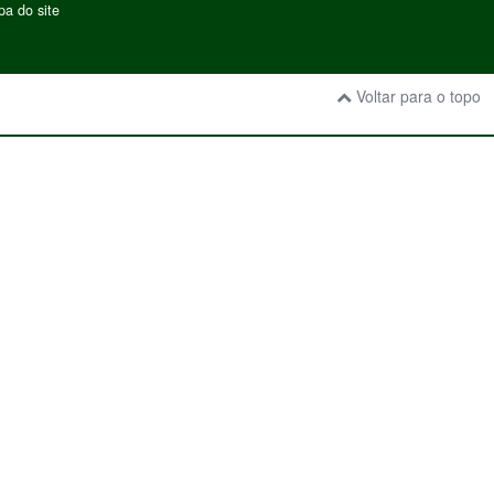
a do site
Voltar para o topo