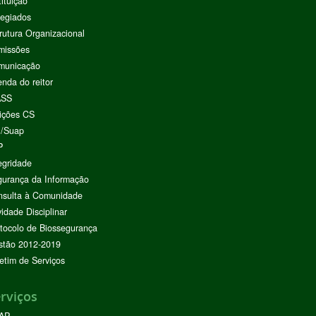
tituição
egiados
rutura Organizacional
missões
municação
nda do reitor
ASS
ições CS
I/Suap
P
egridade
urança da Informação
nsulta à Comunidade
vidade Disciplinar
tocolo de Biossegurança
stão 2012-2019
etim de Serviços
rviços
AP