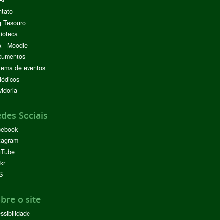
ntato
g Tesouro
lioteca
 - Moodle
cumentos
tema de eventos
iódicos
idoria
des Sociais
cebook
tagram
uTube
ckr
S
bre o site
ssibilidade