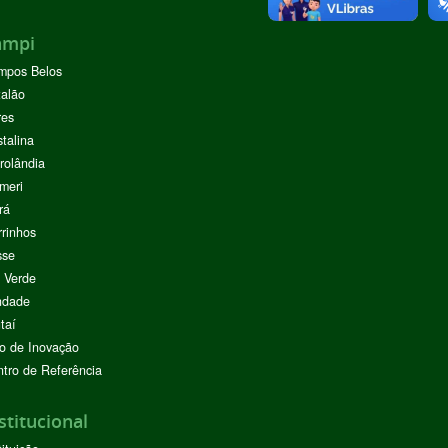
ampi
mpos Belos
alão
res
stalina
rolândia
meri
rá
rinhos
sse
 Verde
ndade
taí
o de Inovação
tro de Referência
stitucional