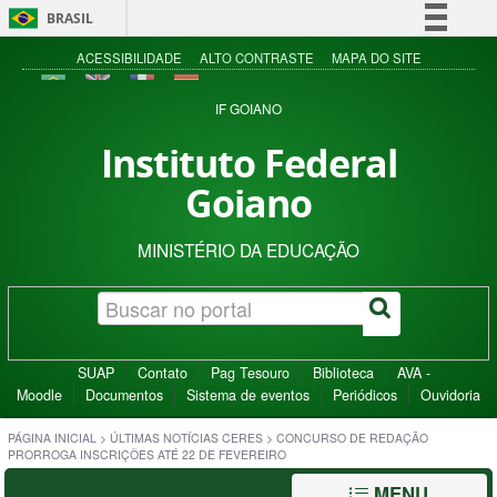
BRASIL
Simplifique!
ACESSIBILIDADE
ALTO CONTRASTE
MAPA DO SITE
Comunica BR
IF GOIANO
Participe
Instituto Federal
Acesso à informação
Goiano
Legislação
Canais
MINISTÉRIO DA EDUCAÇÃO
SUAP
Contato
Pag Tesouro
Biblioteca
AVA -
Moodle
Documentos
Sistema de eventos
Periódicos
Ouvidoria
PÁGINA INICIAL
>
ÚLTIMAS NOTÍCIAS CERES
>
CONCURSO DE REDAÇÃO
PRORROGA INSCRIÇÕES ATÉ 22 DE FEVEREIRO
MENU