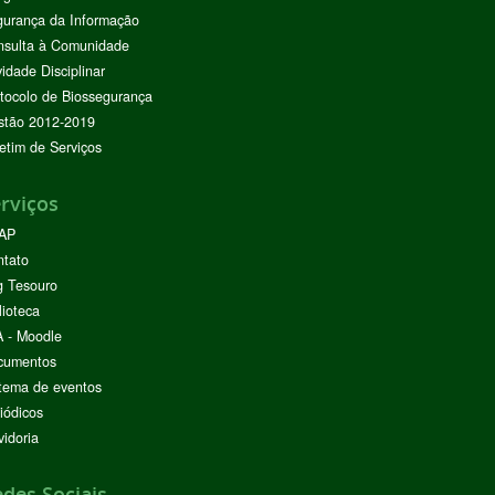
urança da Informação
nsulta à Comunidade
vidade Disciplinar
tocolo de Biossegurança
stão 2012-2019
etim de Serviços
rviços
AP
ntato
g Tesouro
lioteca
 - Moodle
cumentos
tema de eventos
iódicos
idoria
des Sociais