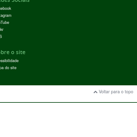
cebook
tagram
uTube
ckr
S
bre o site
ssibilidade
a do site
Voltar para o topo