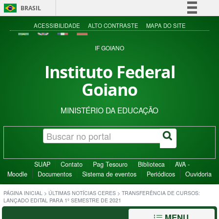
BRASIL
Simplifique!
ACESSIBILIDADE
ALTO CONTRASTE
MAPA DO SITE
Comunica BR
IF GOIANO
Participe
Instituto Federal
Acesso à informação
Goiano
Legislação
Canais
MINISTÉRIO DA EDUCAÇÃO
SUAP
Contato
Pag Tesouro
Biblioteca
AVA -
Moodle
Documentos
Sistema de eventos
Periódicos
Ouvidoria
PÁGINA INICIAL
>
ÚLTIMAS NOTÍCIAS CERES
>
TRANSFERÊNCIA DE CURSOS:
LANÇADO EDITAL PARA 1º SEMESTRE DE 2021
MENU