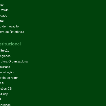
sse
 Verde
ndade
taí
o de Inovação
tro de Referência
stitucional
tituição
egiados
rutura Organizacional
missões
municação
nda do reitor
ASS
ições CS
I/Suap
P
egridade