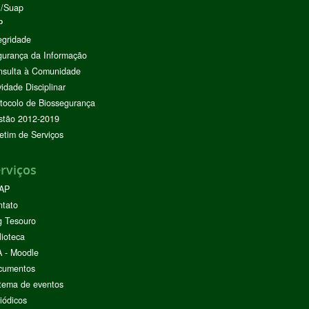
I/Suap
P
egridade
urança da Informação
nsulta à Comunidade
vidade Disciplinar
tocolo de Biossegurança
stão 2012-2019
etim de Serviços
rviços
AP
ntato
g Tesouro
lioteca
 - Moodle
cumentos
tema de eventos
iódicos