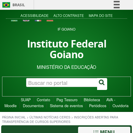
BRASIL
Simplifique!
ACESSIBILIDADE
ALTO CONTRASTE
MAPA DO SITE
Comunica BR
IF GOIANO
Participe
Instituto Federal
Acesso à informação
Goiano
Legislação
Canais
MINISTÉRIO DA EDUCAÇÃO
SUAP
Contato
Pag Tesouro
Biblioteca
AVA -
Moodle
Documentos
Sistema de eventos
Periódicos
Ouvidoria
PÁGINA INICIAL
>
ÚLTIMAS NOTÍCIAS CERES
>
INSCRIÇÕES ABERTAS PARA
TRANSFERÊNCIA DE CURSOS SUPERIORES
MENU