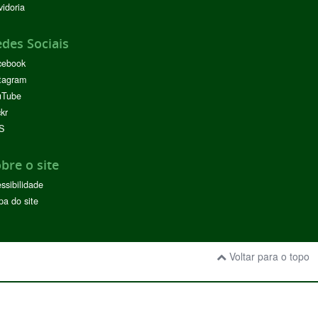
idoria
des Sociais
cebook
tagram
uTube
ckr
S
bre o site
ssibilidade
a do site
Voltar para o topo