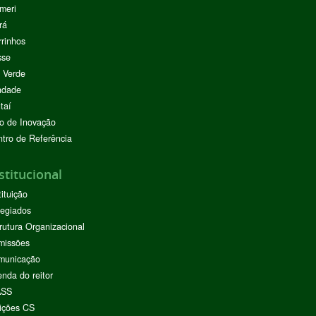
meri
rá
rinhos
sse
 Verde
ndade
taí
o de Inovação
tro de Referência
stitucional
tituição
egiados
rutura Organizacional
missões
municação
nda do reitor
ASS
ições CS