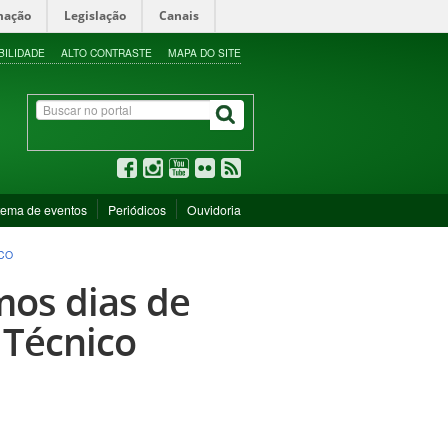
mação
Legislação
Canais
BILIDADE
ALTO CONTRASTE
MAPA DO SITE
tema de eventos
Periódicos
Ouvidoria
ICO
mos dias de
 Técnico