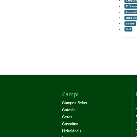
Campus 
IF Goian
Ensino M
Residênci
Seleção
2021
Campi
Campos Belos
Catalão
Ceres
Cristalina
Hidrolândia