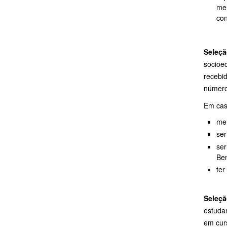
mem
co
Seleçã
socioe
recebi
número
Em cas
me
ser
ser
Ben
ter
Seleçã
estuda
em cur