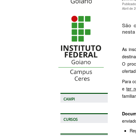
Publicado
Abril de 
São o
nesta
As ins
destin
O proc
ofertad
Para c
e
ter 
familia
CAMPI
Docum
CURSOS
enviado
Reg