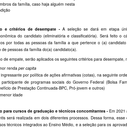
bros da família, caso haja alguém nesta
ndição
o e critérios de desempate -
A seleção se dará em etapa únic
conômica do candidato (eliminatória e classificatória). Será feito o
dos por todas as pessoas da família a que pertence o (a) candidato (
 de pessoas da família do(a) candidato(a).
o de empate, serão aplicados os seguintes critérios para desempate, 
nor renda
per capita
 ingressante por política de ações afirmativas (cotas), na seguinte or
 participante de programas sociais do Governo Federal (Bolsa Famíl
efício de Prestação Continuada-BPC, Pró-jovem e outros)
 menor idade
o para cursos de graduação e técnicos concomitantes -
Em 2021 a
ntis será realizada em dois diferentes processos. Dessa forma, esse
sos técnicos integrados ao Ensino Médio, e a seleção para os aprovad