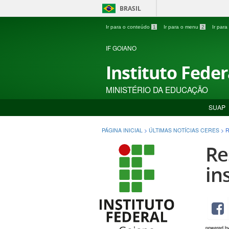
BRASIL
Ir para o conteúdo
1
Ir para o menu
2
Ir par
IF GOIANO
Instituto Fede
MINISTÉRIO DA EDUCAÇÃO
SUAP
PÁGINA INICIAL
>
ÚLTIMAS NOTÍCIAS CERES
>
R
Re
in
powered b