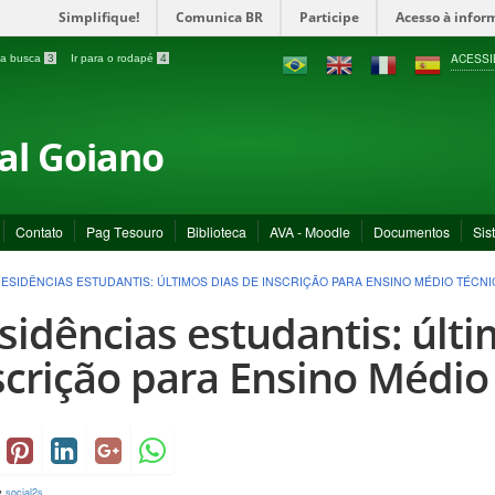
Simplifique!
Comunica BR
Participe
Acesso à infor
ACESSI
a a busca
3
Ir para o rodapé
4
ral Goiano
Contato
Pag Tesouro
Biblioteca
AVA - Moodle
Documentos
Sis
ESIDÊNCIAS ESTUDANTIS: ÚLTIMOS DIAS DE INSCRIÇÃO PARA ENSINO MÉDIO TÉCN
sidências estudantis: últi
scrição para Ensino Médio
y
social2s