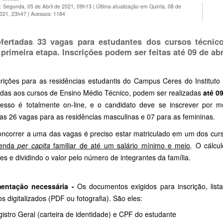
: Segunda, 05 de Abril de 2021, 09h13
|
Última atualização em Quinta, 08 de
2021, 23h47
|
Acessos: 1184
fertadas 33 vagas para estudantes dos cursos técnic
 primeira etapa. Inscrições podem ser feitas até 09 de abr
crições para as residências estudantis do Campus Ceres do Instituto
adas aos cursos de Ensino Médio Técnico, podem ser realizadas
até 09
esso é totalmente on-line, e o candidato deve se inscrever por m
as 26 vagas para as residências masculinas e 07 para as femininas.
oncorrer a uma das vagas é preciso estar matriculado em um dos curs
renda
per capita
familiar de até um salário mínimo e meio
. O cálcu
res e dividindo o valor pelo número de integrantes da família.
entação necessária -
Os documentos exigidos para inscrição, lista
s digitalizados (PDF ou fotografia). São eles:
istro Geral (carteira de identidade) e CPF do estudante