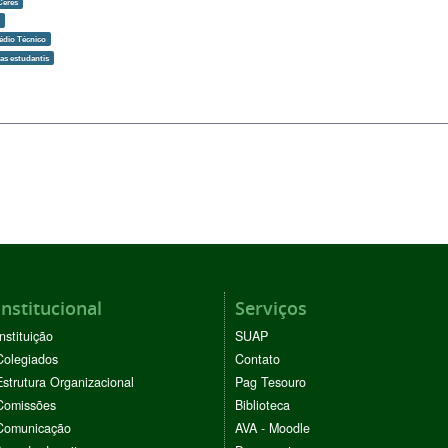
Ceres
o
édio Técnico
as estudantis
Institucional
Serviços
Instituição
SUAP
Colegiados
Contato
Estrutura Organizacional
Pag Tesouro
Comissões
Biblioteca
Comunicação
AVA - Moodle