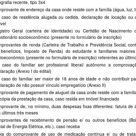
ografia recente, tipo 3x4
provante de endereço da casa onde reside com a família (água, luz, t
 caso de residência alugada ou cedida, declaração de locação ou 
vel
gistro Geral (carteira de identidade) ou Certidão de Nascimento
stionário socioeconômico (presente no formulário de inscrição)
provantes de renda (Carteira de Trabalho e Previdência Social, con
 benefícios, Imposto de Renda) do estudante e familiares maiores
ioeconômico (presente no formulário de inscrição) referentes ao últi
 caso do familiar ser profissional liberal/ autônomo a comprova
laração (Anexo I do edital)
caso do familiar ser maior de 18 anos de idade e não contribuir pa
laração de não possuir vínculo empregatício (Anexo II)
provante de pagamento de aluguel da casa onde reside com a família 
cópia da prestação da casa, caso resida em imóvel financiado
provante de, no mínimo, duas despesas fixas diferentes: fatura de ág
 últimos três meses
provantes de recebimento de pensão e/ ou outros benefícios (Bols
ial de Energia Elétrica, etc.), caso receba
pia do comprovante de uso de medicação contínua e/ ou de trat