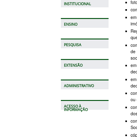
fot
INSTITUCIONAL
com
em
imó
ENSINO
Re
que
com
PESQUISA
de
soc
em
EXTENSÃO
dec
em 
dec
ADMINISTRATIVO
com
ou 
com
ACESSO À
INFORMAÇÃO
dos
com
Soc
có