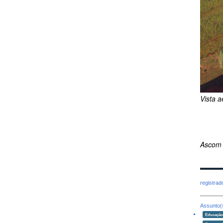
Vista 
Ascom
registra
Assunto(
Educaçã