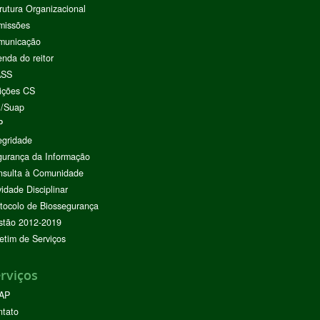
rutura Organizacional
missões
municação
nda do reitor
ASS
ições CS
I/Suap
P
egridade
urança da Informação
nsulta à Comunidade
vidade Disciplinar
tocolo de Biossegurança
stão 2012-2019
etim de Serviços
rviços
AP
ntato