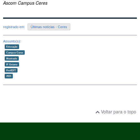
Ascom Campus Ceres
registrado em:
Últimas notícias - Ceres
Assunto(s):
Educação
Campus Ceres
Mestrado
IF Goiano
ProfEPT
2021
Voltar para o topo