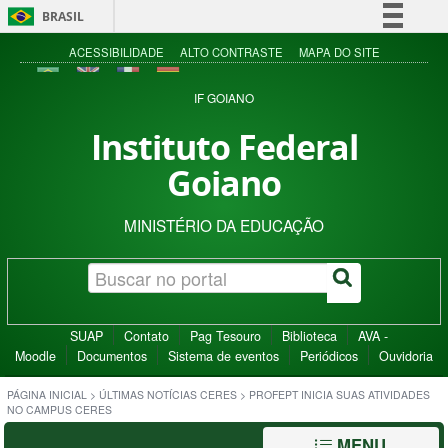
BRASIL
Simplifique!
ACESSIBILIDADE
ALTO CONTRASTE
MAPA DO SITE
Comunica BR
IF GOIANO
Participe
Instituto Federal
Acesso à informação
Goiano
Legislação
Canais
MINISTÉRIO DA EDUCAÇÃO
SUAP
Contato
Pag Tesouro
Biblioteca
AVA -
Moodle
Documentos
Sistema de eventos
Periódicos
Ouvidoria
PÁGINA INICIAL
>
ÚLTIMAS NOTÍCIAS CERES
>
PROFEPT INICIA SUAS ATIVIDADES
NO CAMPUS CERES
MENU