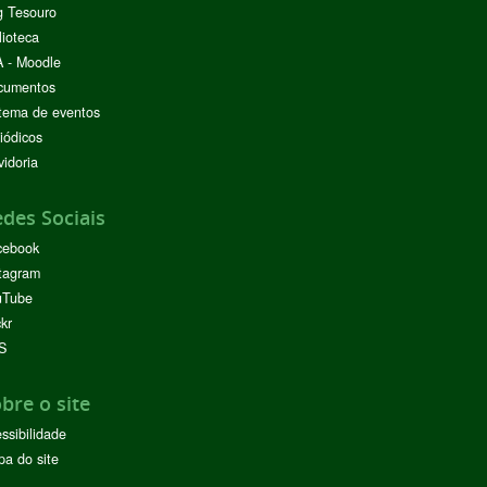
g Tesouro
lioteca
 - Moodle
cumentos
tema de eventos
iódicos
idoria
des Sociais
cebook
tagram
uTube
ckr
S
bre o site
ssibilidade
a do site