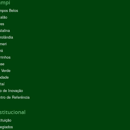
ampi
mpos Belos
alão
res
stalina
rolândia
meri
rá
rinhos
sse
 Verde
ndade
taí
o de Inovação
tro de Referência
stitucional
tituição
egiados