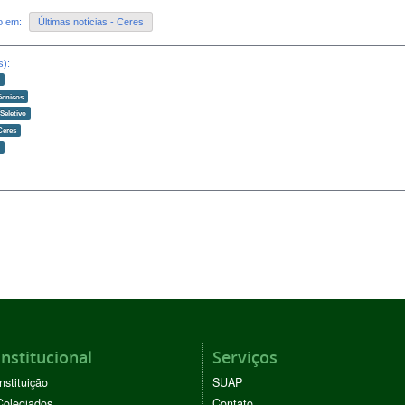
do em:
Últimas notícias - Ceres
s):
o
écnicos
Seletivo
Ceres
o
Institucional
Serviços
Instituição
SUAP
Colegiados
Contato