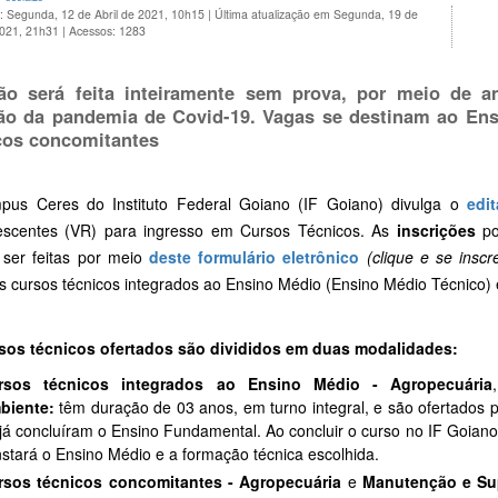
: Segunda, 12 de Abril de 2021, 10h15
|
Última atualização em Segunda, 19 de
2021, 21h31
|
Acessos: 1283
ão será feita inteiramente sem prova, por meio de an
ão da pandemia de Covid-19. Vagas se destinam ao Ens
cos concomitantes
us Ceres do Instituto Federal Goiano (IF Goiano) divulga o
edit
scentes (VR) para ingresso em Cursos Técnicos. As
inscrições
po
ser feitas por meio
deste formulário eletrônico
(clique e se inscr
s cursos técnicos integrados ao Ensino Médio (Ensino Médio Técnico) 
sos técnicos ofertados são divididos em duas modalidades:
rsos técnicos integrados ao Ensino Médio - Agropecuária
,
biente:
têm duração de 03 anos, em turno integral, e são ofertados 
já concluíram o Ensino Fundamental. Ao concluir o curso no IF Goiano
stará o Ensino Médio e a formação técnica escolhida.
rsos técnicos concomitantes - Agropecuária
e
Manutenção e Sup