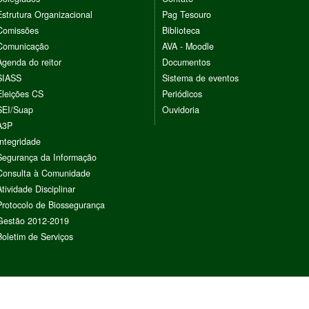
Estrutura Organizacional
Pag Tesouro
Comissões
Biblioteca
Comunicação
AVA - Moodle
Agenda do reitor
Documentos
SIASS
Sistema de eventos
Eleições CS
Periódicos
SEI/Suap
Ouvidoria
A3P
Integridade
Segurança da Informação
Consulta à Comunidade
Atividade Disciplinar
Protocolo de Biossegurança
Gestão 2012-2019
Boletim de Serviços