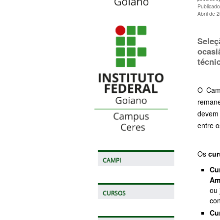
Publicado
Abril de 
Seleç
ocasi
técni
O Camp
remane
devem 
entre o
Os
cur
CAMPI
Cu
Am
ou 
CURSOS
con
Cu