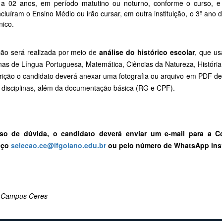
 a 02 anos, em período matutino ou noturno, conforme o curso, e
cluíram o Ensino Médio ou irão cursar, em outra instituição, o 3º an
nico.
ção será realizada por meio de
análise do histórico escolar
, que us
inas de Língua Portuguesa, Matemática, Ciências da Natureza, História 
crição o candidato deverá anexar uma fotografia ou arquivo em PDF de
 disciplinas, além da documentação básica (RG e CPF).
so de dúvida, o candidato deverá enviar um e-mail para a C
eço
selecao.ce@ifgoiano.edu.br
ou pelo número de WhatsApp insti
 Campus Ceres