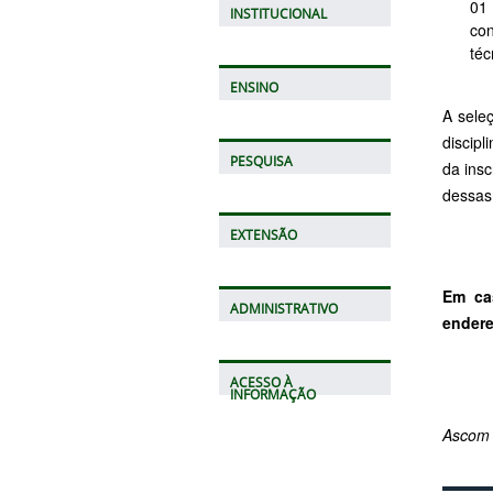
01
INSTITUCIONAL
con
téc
ENSINO
A sele
discipl
PESQUISA
da ins
dessas
EXTENSÃO
Em ca
ADMINISTRATIVO
ender
ACESSO À
INFORMAÇÃO
Ascom