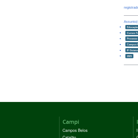
registra
Assunto(
Educaçã
Cursos T
Processo 
Campus 
IF Goian
2021
Campi
Campos Belos
Catalão