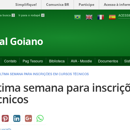
Simplifique!
Comunica BR
Participe
Acesso à infor
ACESSI
a a busca
3
Ir para o rodapé
4
ral Goiano
Contato
Pag Tesouro
Biblioteca
AVA - Moodle
Documentos
Sis
LTIMA SEMANA PARA INSCRIÇÕES EM CURSOS TÉCNICOS
tima semana para inscriç
cnicos
y
social2s