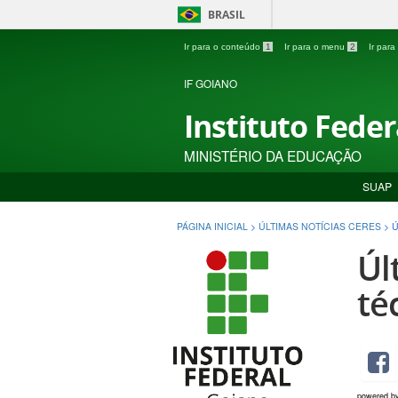
BRASIL
Ir para o conteúdo
1
Ir para o menu
2
Ir par
IF GOIANO
Instituto Fede
MINISTÉRIO DA EDUCAÇÃO
SUAP
PÁGINA INICIAL
>
ÚLTIMAS NOTÍCIAS CERES
>
Ú
Úl
té
powered b