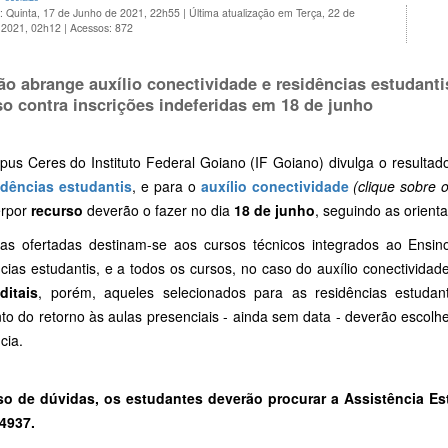
: Quinta, 17 de Junho de 2021, 22h55
|
Última atualização em Terça, 22 de
 2021, 02h12
|
Acessos: 872
ão abrange auxílio conectividade e residências estudanti
so contra inscrições indeferidas em 18 de junho
us Ceres do Instituto Federal Goiano (IF Goiano) divulga o resultad
idências estudantis
, e para o
auxílio conectividade
(clique sobre
erpor
recurso
deverão o fazer no dia
18 de junho
, seguindo as orient
as ofertadas destinam-se aos cursos técnicos integrados ao Ensi
cias estudantis, e a todos os cursos, no caso do auxílio conectivida
ditais
, porém, aqueles selecionados para as residências estudant
o do retorno às aulas presenciais - ainda sem data - deverão escolher
cia.
o de dúvidas, os estudantes deverão procurar a Assistência Es
4937.