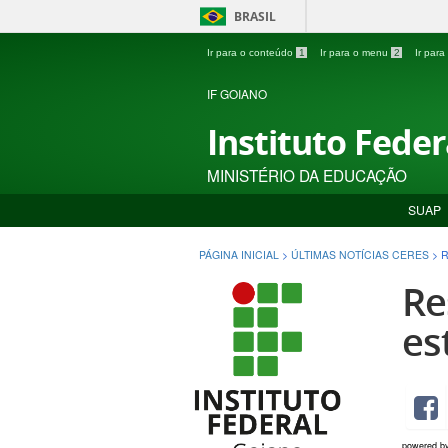
BRASIL
Ir para o conteúdo
1
Ir para o menu
2
Ir par
IF GOIANO
Instituto Fede
MINISTÉRIO DA EDUCAÇÃO
SUAP
PÁGINA INICIAL
>
ÚLTIMAS NOTÍCIAS CERES
>
R
Re
es
powered b