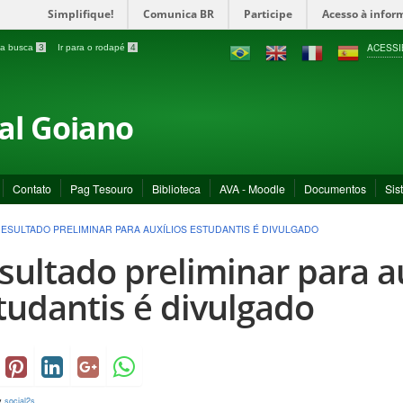
Simplifique!
Comunica BR
Participe
Acesso à infor
ACESSI
a a busca
3
Ir para o rodapé
4
ral Goiano
Contato
Pag Tesouro
Biblioteca
AVA - Moodle
Documentos
Sis
ESULTADO PRELIMINAR PARA AUXÍLIOS ESTUDANTIS É DIVULGADO
sultado preliminar para au
tudantis é divulgado
y
social2s