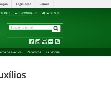
mação
Legislação
Canais
BILIDADE
ALTO CONTRASTE
MAPA DO SITE
tema de eventos
Periódicos
Ouvidoria
xílios