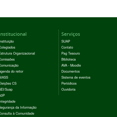
Institucional
Serviços
Instituição
SUAP
Colegiados
Contato
Estrutura Organizacional
Pag Tesouro
Comissões
Biblioteca
Comunicação
AVA - Moodle
Agenda do reitor
Documentos
SIASS
Sistema de eventos
Eleições CS
Periódicos
SEI/Suap
Ouvidoria
A3P
Integridade
Segurança da Informação
Consulta à Comunidade