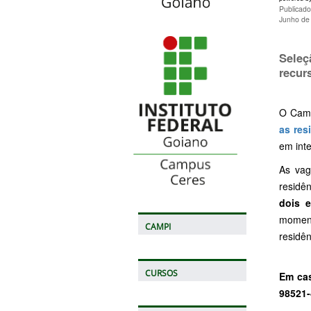
Publicado
Junho de
Seleç
recur
O Camp
as res
em int
As vag
residên
dois e
moment
CAMPI
residên
CURSOS
Em cas
98521-