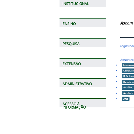
INSTITUCIONAL
Ascom
ENSINO
PESQUISA
registra
Assunto(
EXTENSÃO
Educaçã
Campus 
IF Goian
Residênci
ADMINISTRATIVO
Auxílios 
Auxílio c
2021
ACESSO À
INFORMAÇÃO