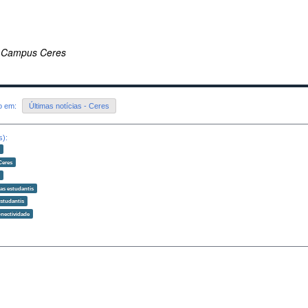
 Campus Ceres
do em:
Últimas notícias - Ceres
s):
o
Ceres
o
as estudantis
estudantis
onectividade