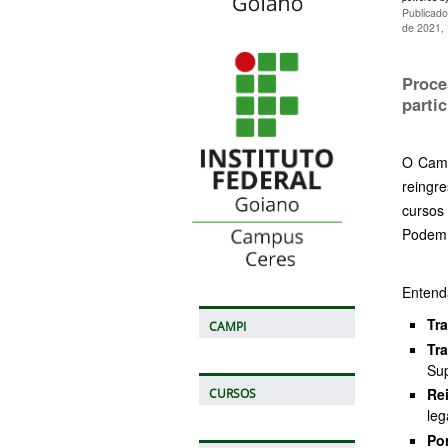
Publicado
de 2021,
Proce
parti
O Camp
reingr
cursos
Podem p
Entend
Tra
CAMPI
Tr
Sup
Re
CURSOS
leg
Po