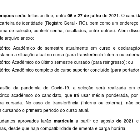
crições
serão feitas on-line, entre
06 e 27 de julho
de 2021. O candid
carteira de identidade (Registro Geral - RG), bem como um endereço de
ema de seleção, conferir senha, resultados, entre outros). Além diss
de arquivo anexo:
stórico Acadêmico do semestre atualmente em curso e declaração,
stando a situação atual no curso (para transferência interna ou externa
tórico Acadêmico do último semestre cursado (para reingresso); ou
tórico Acadêmico completo do curso superior concluído (para portador
asião da pandemia de Covid-19, a seleção será realizada em 
tórico acadêmico do candidato, que irá usar média ponderada, por
lina cursada. No caso de transferência (interna ou externa), não p
 cursando o primeiro período do curso atual.
udantes aprovados farão
matrícula
a partir de agosto
de 2021
e 
inas, desde que haja compatibilidade de ementa e carga horária.