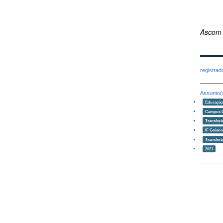
Ascom
registra
Assunto(
Educaçã
Campus 
Transferê
IF Goian
Transferê
2021