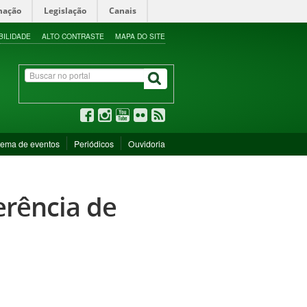
mação
Legislação
Canais
BILIDADE
ALTO CONTRASTE
MAPA DO SITE
tema de eventos
Periódicos
Ouvidoria
erência de