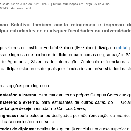
: Sexta, 02 de Julho de 2021, 12h32
|
Última atualização em Terça, 06 de Julho
 18h24
|
Acessos: 1491
sso Seletivo também aceita reingresso e ingresso 
cipar estudantes de quaisquer faculdades ou universidade
us Ceres do Instituto Federal Goiano (IF Goiano) divulga o
edital
p
esso e ingresso de portador de diploma para cursos de graduação. São
 de Agronomia, Sistemas de Informação, Zootecnia e licenciaturas
articipar estudantes de quaisquer faculdades ou universidades brasile
a as opções para ingresso:
nsferência interna:
para estudantes do próprio Campus Ceres que q
ansferência externa:
para estudantes de outros
campi
do IF Goian
erior que desejem estudar no Campus Ceres;
ingresso:
para estudantes desligados por não renovação da matrícu
al para conclusão do curso; e
rtador de diploma:
destinado a quem já concluiu um curso superior e 