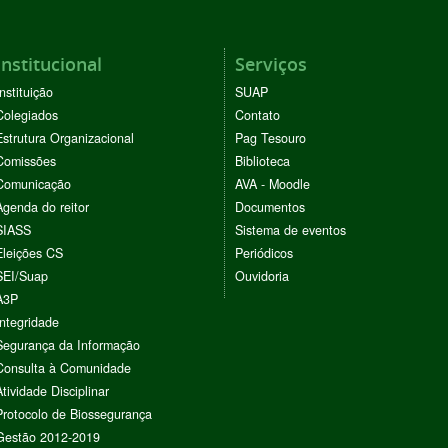
Institucional
Serviços
Instituição
SUAP
Colegiados
Contato
Estrutura Organizacional
Pag Tesouro
Comissões
Biblioteca
Comunicação
AVA - Moodle
Agenda do reitor
Documentos
SIASS
Sistema de eventos
Eleições CS
Periódicos
SEI/Suap
Ouvidoria
A3P
Integridade
Segurança da Informação
Consulta à Comunidade
Atividade Disciplinar
Protocolo de Biossegurança
Gestão 2012-2019