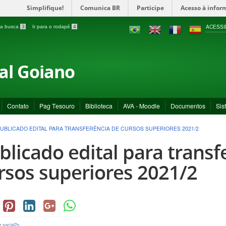
Simplifique!
Comunica BR
Participe
Acesso à infor
ACESSI
a a busca
3
Ir para o rodapé
4
ral Goiano
Contato
Pag Tesouro
Biblioteca
AVA - Moodle
Documentos
Sis
UBLICADO EDITAL PARA TRANSFERÊNCIA DE CURSOS SUPERIORES 2021/2
blicado edital para transf
rsos superiores 2021/2
y
social2s