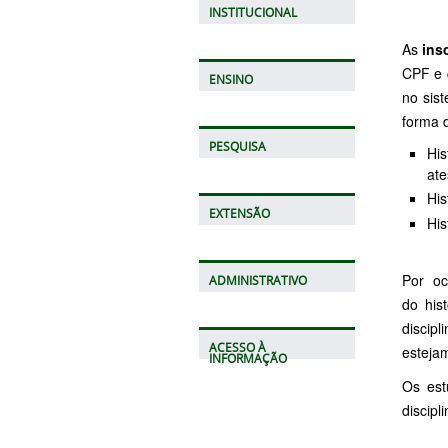
INSTITUCIONAL
As
ins
CPF e 
ENSINO
no sist
forma 
PESQUISA
Hi
ate
His
EXTENSÃO
His
Por oc
ADMINISTRATIVO
do his
discip
ACESSO À
estejam
INFORMAÇÃO
Os est
discipl