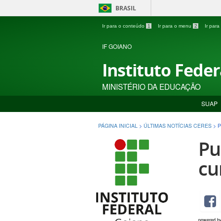
BRASIL
Ir para o conteúdo
1
Ir para o menu
2
Ir par
IF GOIANO
Instituto Fede
MINISTÉRIO DA EDUCAÇÃO
SUAP
PÁGINA INICIAL
>
ÚLTIMAS NOTÍCIAS CERES
>
P
Pu
cu
powered b