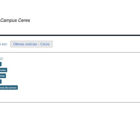
 Campus Ceres
do em:
Últimas notícias - Ceres
s):
o
Ceres
ncia
o
ncia de cursos