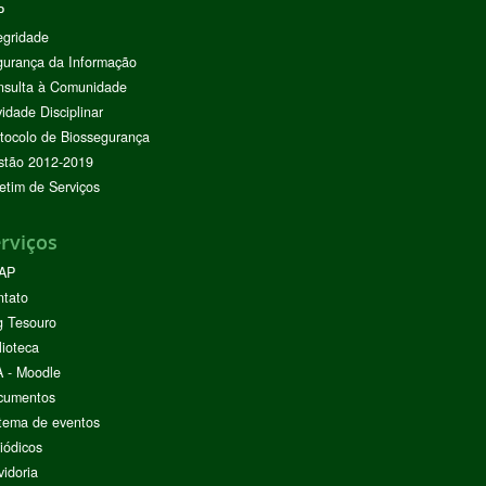
P
egridade
urança da Informação
nsulta à Comunidade
vidade Disciplinar
tocolo de Biossegurança
stão 2012-2019
etim de Serviços
rviços
AP
ntato
g Tesouro
lioteca
 - Moodle
cumentos
tema de eventos
iódicos
idoria