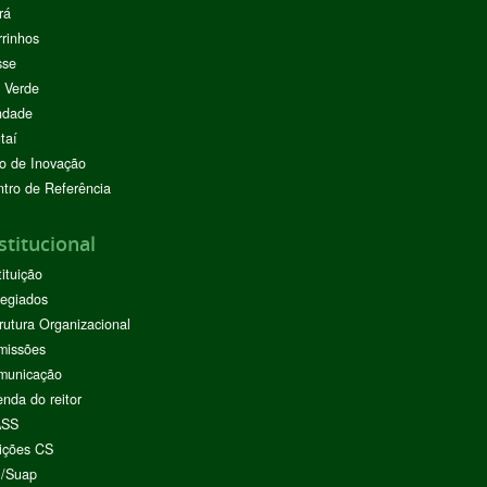
rá
rinhos
sse
 Verde
ndade
taí
o de Inovação
tro de Referência
stitucional
tituição
egiados
rutura Organizacional
missões
municação
nda do reitor
ASS
ições CS
I/Suap