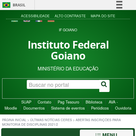
BRASIL
Simplifique!
ACESSIBILIDADE
ALTO CONTRASTE
MAPA DO SITE
Comunica BR
IF GOIANO
Participe
Instituto Federal
Acesso à informação
Goiano
Legislação
Canais
MINISTÉRIO DA EDUCAÇÃO
SUAP
Contato
Pag Tesouro
Biblioteca
AVA -
Moodle
Documentos
Sistema de eventos
Periódicos
Ouvidoria
PÁGINA INICIAL
>
ÚLTIMAS NOTÍCIAS CERES
>
ABERTAS INSCRIÇÕES PARA
MONITORIA DE DISCIPLINAS 2021/2
MENU