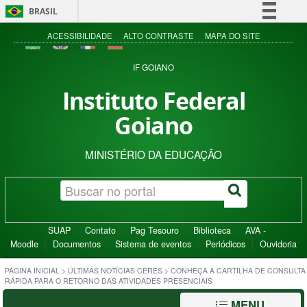
BRASIL
Simplifique!
ACESSIBILIDADE
ALTO CONTRASTE
MAPA DO SITE
Comunica BR
IF GOIANO
Participe
Instituto Federal
Acesso à informação
Goiano
Legislação
Canais
MINISTÉRIO DA EDUCAÇÃO
SUAP
Contato
Pag Tesouro
Biblioteca
AVA -
Moodle
Documentos
Sistema de eventos
Periódicos
Ouvidoria
PÁGINA INICIAL
>
ÚLTIMAS NOTÍCIAS CERES
>
CONHEÇA A CARTILHA DE CONSULTA
RÁPIDA PARA O RETORNO DAS ATIVIDADES PRESENCIAIS
MENU