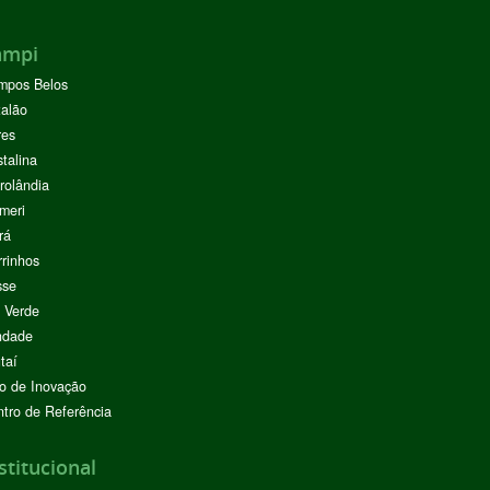
ampi
mpos Belos
alão
res
stalina
rolândia
meri
rá
rinhos
sse
 Verde
ndade
taí
o de Inovação
tro de Referência
stitucional