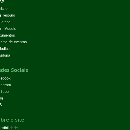
AP
ntato
g Tesouro
lioteca
 - Moodle
cumentos
tema de eventos
iódicos
idoria
des Sociais
cebook
tagram
uTube
ckr
S
bre o site
ssibilidade