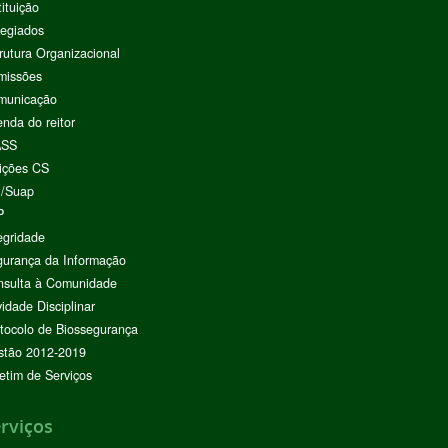
tituição
egiados
rutura Organizacional
missões
municação
nda do reitor
ASS
ições CS
I/Suap
P
egridade
urança da Informação
nsulta à Comunidade
vidade Disciplinar
tocolo de Biossegurança
stão 2012-2019
etim de Serviços
rviços