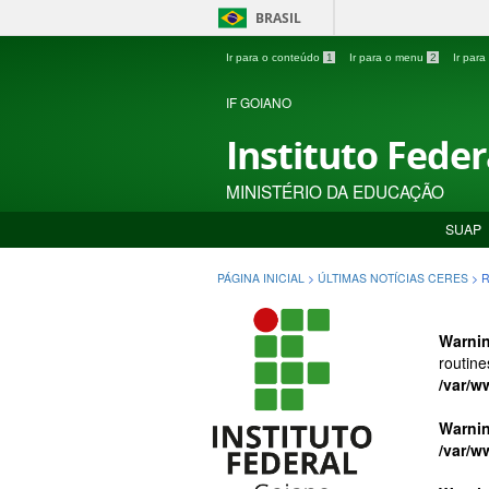
BRASIL
Ir para o conteúdo
1
Ir para o menu
2
Ir par
IF GOIANO
Instituto Fede
MINISTÉRIO DA EDUCAÇÃO
SUAP
PÁGINA INICIAL
>
ÚLTIMAS NOTÍCIAS CERES
>
R
Warni
routine
/var/w
Warni
/var/w