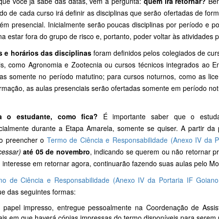
que você já sabe das datas, vem a pergunta:
quem irá retornar?
Bem
do de cada curso irá definir as disciplinas que serão ofertadas de for
ém presencial. Inicialmente serão poucas disciplinas por período e p
ina estar fora do grupo de risco e, portanto, poder voltar às atividades 
s e horários das disciplinas
foram definidos pelos colegiados de cur
ais, como Agronomia e Zootecnia ou cursos técnicos integrados ao En
das somente no período matutino; para cursos noturnos, como as lic
ormação, as aulas presenciais serão ofertadas somente em período not
a o estudante, como fica?
É importante saber que o estuda
cialmente durante a Etapa Amarela, somente se quiser. A partir da p
o preencher o
Termo de Ciência e Responsabilidade (Anexo IV da P
cessar)
até 05 de novembro
, indicando se querem ou não retornar p
 interesse em retornar agora, continuarão fazendo suas aulas pelo Mo
mo de Ciência e Responsabilidade (Anexo IV da Portaria IF Goiano
ue das seguintes formas:
 papel impresso, entregue pessoalmente na Coordenação de Assist
ais em que haverá cópias impressas do termo disponíveis para serem 