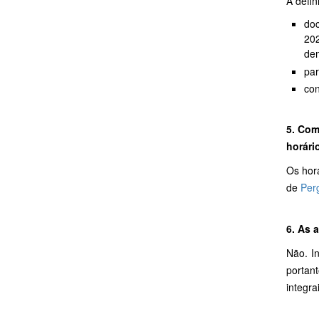
A defin
doc
202
dem
par
con
5. Com
horári
Os horá
de
Per
6. As 
Não. I
portan
integra