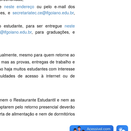
ue
neste endereço
ou pelo e-mail dos
ões, e
secretariatec.ce@ifgoiano.edu.br
,
do estudante, para ser entregue
neste
e@ifgoiano.edu.br
, para graduações, e
irtualmente, mesmo para quem retorne ao
 mas as provas, entregas de trabalho e
so haja muitos estudantes com interesse
iculdades de acesso à internet ou de
 nem o Restaurante Estudantil e nem as
optarem pelo retorno presencial deverão
ta de alimentação e nem de dormitórios