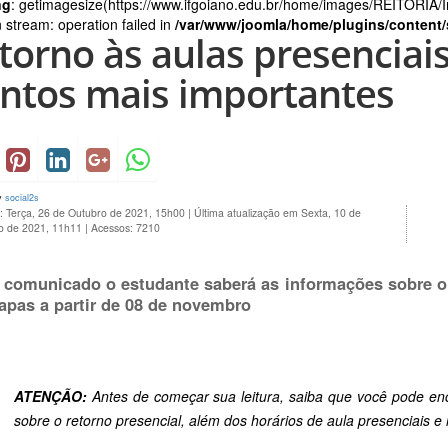
ng
: getimagesize(https://www.ifgoiano.edu.br/home/images/REITORIA/I
 stream: operation failed in
/var/www/joomla/home/plugins/content/
torno às aulas presenciai
ntos mais importantes
y
social2s
: Terça, 26 de Outubro de 2021, 15h00
|
Última atualização em Sexta, 10 de
 de 2021, 11h11
|
Acessos: 7210
 comunicado o estudante saberá as informações sobre o 
apas a partir de 08 de novembro
ATENÇÃO:
Antes de começar sua leitura, saiba que você pode en
sobre o retorno presencial, além dos horários de aula presenciais 