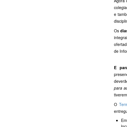
Agora 
colegia
e tamb
discipl
Os
dia
integr
oferta
de Inf
E par
presen
deverã
para a
tiverem
O
Ter
entreg
Em
loc