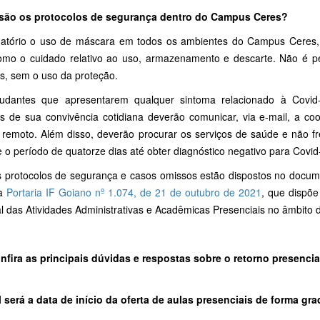
são os protocolos de segurança dentro do Campus Ceres?
gatório o uso de máscara em todos os ambientes do Campus Ceres, d
mo o cuidado relativo ao uso, armazenamento e descarte. Não é p
, sem o uso da proteção.
udantes que apresentarem qualquer sintoma relacionado à Covid
s de sua convivência cotidiana deverão comunicar, via e-mail, a 
 remoto. Além disso, deverão procurar os serviços de saúde e não 
 o período de quatorze dias até obter diagnóstico negativo para Covid
 protocolos de segurança e casos omissos estão dispostos no docu
a
Portaria IF Goiano nº 1.074, de 21 de outubro de 2021
, que dispõ
 das Atividades Administrativas e Acadêmicas Presenciais no âmbito d
nfira as principais dúvidas e respostas sobre o retorno presencia
l será a data de início da oferta de aulas presenciais de forma gr