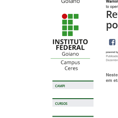
Warni
to open
Re
po
powered b
Publicado
Dezembro
Neste
em et
CAMPI
CURSOS