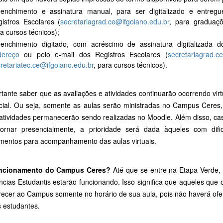
eenchimento e assinatura manual, para ser digitalizado e entreg
istros Escolares (
secretariagrad.ce@ifgoiano.edu.br
, para graduaç
a cursos técnicos);
eenchimento digitado, com acréscimo de assinatura digitalizada 
dereço
ou pelo e-mail dos Registros Escolares (
secretariagrad.c
retariatec.ce@ifgoiano.edu.br
, para cursos técnicos).
rtante saber que as avaliações e atividades continuarão ocorrendo v
cial. Ou seja, somente as aulas serão ministradas no Campus Ceres,
 atividades permanecerão sendo realizadas no Moodle. Além disso, ca
ornar presencialmente, a prioridade será dada àqueles com dif
mentos para acompanhamento das aulas virtuais.
uncionamento do Campus Ceres?
Até que se entre na Etapa Verde,
ncias Estudantis estarão funcionando. Isso significa que aqueles que 
ecer ao Campus somente no horário de sua aula, pois não haverá ofer
s estudantes.