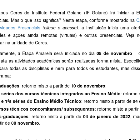
us Ceres do Instituto Federal Goiano (IF Goiano) irá iniciar a E
ciais. Mas o que isso significa? Nesta etapa, conforme mostrado na
C
ividades Presenciais
(clique e acesse)
, a Instituição inicia uma ofe
ades e ações ainda remotas (virtuais) e outras presenciais. Veja 
nar na unidade de Ceres.
ramente, a Etapa Amarela será iniciada no dia
08 de novembro
– o
data as atividades acadêmicas serão realizadas forma mista. Especif
para todas as disciplinas e nem para todos os estudantes, mas diss
rama:
aduações
: retorno misto a partir de
10 de novembro
;
s séries dos cursos técnicos integrados ao Ensino Médio
: retorno 
s e 1ªs séries do Ensino Médio Técnico
: retorno misto a partir de
04 
rsos técnicos concomitantes/ subsequentes
: retorno misto a parti
s-graduações
: retorno misto a partir de
04 de janeiro de 2022
, ma
tir de
08 novembro
.