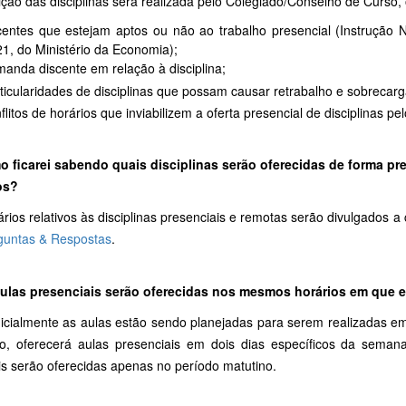
ição das disciplinas será realizada pelo Colegiado/Conselho de Curso,
entes que estejam aptos ou não ao trabalho presencial (Instrução
1, do Ministério da Economia);
anda discente em relação à disciplina;
ticularidades de disciplinas que possam causar retrabalho e sobrecar
flitos de horários que inviabilizem a oferta presencial de disciplinas pe
o ficarei sabendo quais disciplinas serão oferecidas de forma pr
os?
rios relativos às disciplinas presenciais e remotas serão divulgados a
guntas & Respostas
.
aulas presenciais serão oferecidas nos mesmos horários em que 
nicialmente as aulas estão sendo planejadas para serem realizadas e
to, oferecerá aulas presenciais em dois dias específicos da seman
is serão oferecidas apenas no período matutino.