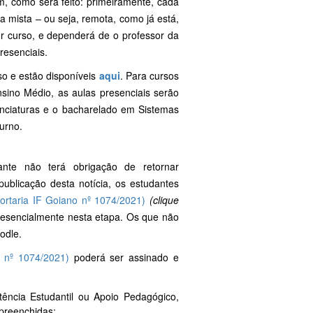
, como será feito: primeiramente, cada
ma mista – ou seja, remota, como já está,
or curso, e dependerá de o professor da
presenciais.
so e estão disponíveis
aqui
. Para cursos
sino Médio, as aulas presenciais serão
enciaturas e o bacharelado em Sistemas
urno.
nte não terá obrigação de retornar
ublicação desta notícia, os estudantes
ortaria IF Goiano nº 1074/2021)
(clique
resencialmente nesta etapa. Os que não
odle.
 nº 1074/2021)
poderá ser assinado e
ência Estudantil ou Apoio Pedagógico,
preenchidas;