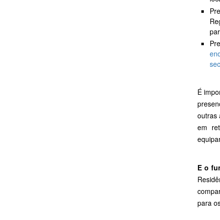
Pr
Reg
par
Pr
en
sec
É impo
presen
outras
em ret
equipa
E o f
Residê
compar
para o