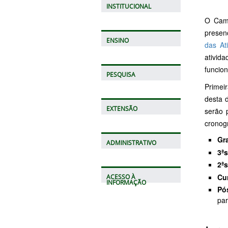
INSTITUCIONAL
O Camp
presen
ENSINO
das At
ativid
funcio
PESQUISA
Primei
desta 
EXTENSÃO
serão 
cronog
Gr
ADMINISTRATIVO
3ª
2ª
Cu
ACESSO À
INFORMAÇÃO
Pó
par