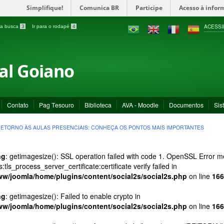
Simplifique!
Comunica BR
Participe
Acesso à infor
ACESSI
a a busca
3
Ir para o rodapé
4
ral Goiano
Contato
Pag Tesouro
Biblioteca
AVA - Moodle
Documentos
Sis
ETORNO ÀS AULAS PRESENCIAIS: CONHEÇA OS PONTOS MAIS IMPORTANTES
ng
: getimagesize(): SSL operation failed with code 1. OpenSSL Error
s:tls_process_server_certificate:certificate verify failed in
ww/joomla/home/plugins/content/social2s/social2s.php
on line
166
ng
: getimagesize(): Failed to enable crypto in
ww/joomla/home/plugins/content/social2s/social2s.php
on line
166