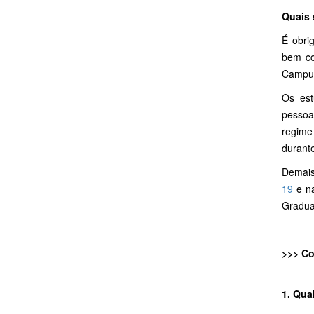
Quais 
É obri
bem co
Campus
Os est
pessoa
regime
durante
Demais
19
e n
Gradual
>>> Co
1. Qua