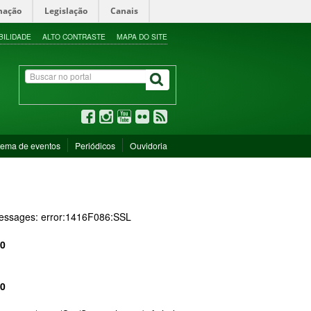
mação
Legislação
Canais
BILIDADE
ALTO CONTRASTE
MAPA DO SITE
tema de eventos
Periódicos
Ouvidoria
 messages: error:1416F086:SSL
0
0