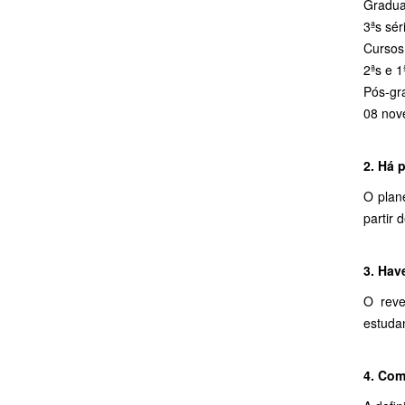
Gradua
3ªs sér
Cursos
2ªs e 1
Pós-gra
08 nov
2. Há 
O plan
partir 
3. Hav
O reve
estudan
4. Com