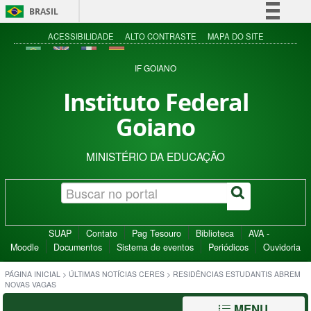
BRASIL
Simplifique!
ACESSIBILIDADE
ALTO CONTRASTE
MAPA DO SITE
Comunica BR
IF GOIANO
Participe
Instituto Federal
Acesso à informação
Goiano
Legislação
Canais
MINISTÉRIO DA EDUCAÇÃO
SUAP
Contato
Pag Tesouro
Biblioteca
AVA -
Moodle
Documentos
Sistema de eventos
Periódicos
Ouvidoria
PÁGINA INICIAL
>
ÚLTIMAS NOTÍCIAS CERES
>
RESIDÊNCIAS ESTUDANTIS ABREM
NOVAS VAGAS
MENU