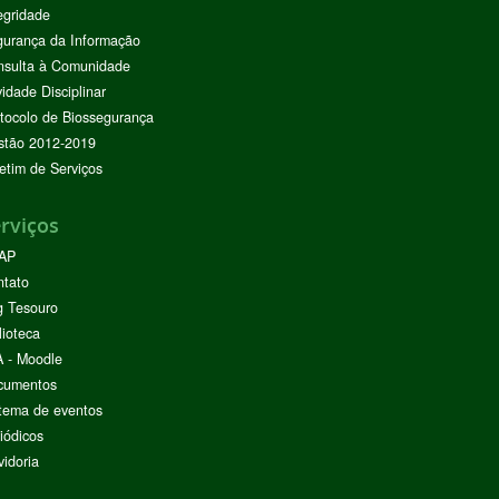
egridade
urança da Informação
nsulta à Comunidade
vidade Disciplinar
tocolo de Biossegurança
stão 2012-2019
etim de Serviços
rviços
AP
ntato
g Tesouro
lioteca
 - Moodle
cumentos
tema de eventos
iódicos
idoria