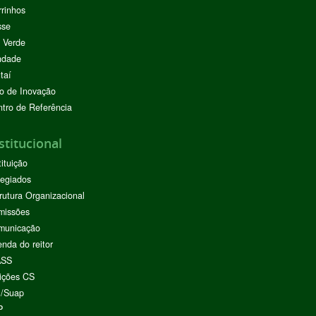
rinhos
sse
 Verde
ndade
taí
o de Inovação
tro de Referência
stitucional
tituição
egiados
rutura Organizacional
missões
municação
nda do reitor
ASS
ições CS
I/Suap
P