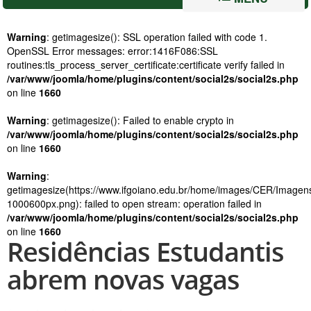
Warning
: getimagesize(): SSL operation failed with code 1.
OpenSSL Error messages: error:1416F086:SSL
routines:tls_process_server_certificate:certificate verify failed in
/var/www/joomla/home/plugins/content/social2s/social2s.php
on line
1660
Warning
: getimagesize(): Failed to enable crypto in
/var/www/joomla/home/plugins/content/social2s/social2s.php
on line
1660
Warning
:
getimagesize(https://www.ifgoiano.edu.br/home/images/CER/Imagen
1000600px.png): failed to open stream: operation failed in
/var/www/joomla/home/plugins/content/social2s/social2s.php
on line
1660
Residências Estudantis
abrem novas vagas