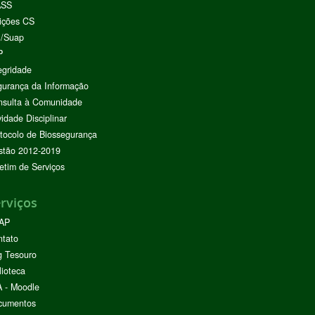
ASS
ições CS
I/Suap
P
egridade
urança da Informação
nsulta à Comunidade
vidade Disciplinar
tocolo de Biossegurança
stão 2012-2019
etim de Serviços
rviços
AP
ntato
g Tesouro
lioteca
 - Moodle
cumentos