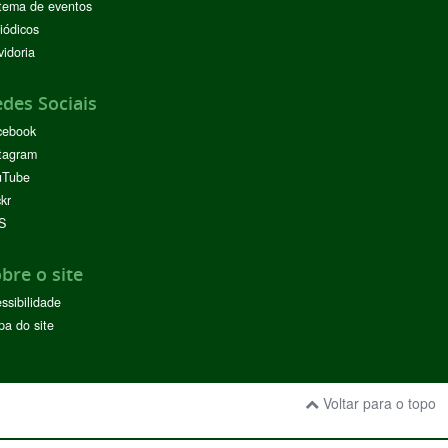
tema de eventos
iódicos
idoria
des Sociais
cebook
tagram
uTube
ckr
S
bre o site
ssibilidade
a do site
Voltar para o topo