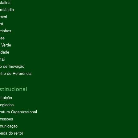
stalina
rolândia
meri
rá
rinhos
sse
 Verde
ndade
taí
o de Inovação
tro de Referência
stitucional
tituição
egiados
rutura Organizacional
missões
municação
nda do reitor