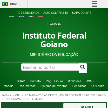
BRASIL
Simplifique!
ACESSIBILIDADE
ALTO CONTRASTE
MAPA DO SITE
Comunica BR
IF GOIANO
Participe
Instituto Federal
Acesso à informação
Goiano
Legislação
Canais
MINISTÉRIO DA EDUCAÇÃO
SUAP
Contato
Pag Tesouro
Biblioteca
AVA -
Moodle
Documentos
Sistema de eventos
Periódicos
Ouvidoria
PÁGINA INICIAL
>
ÚLTIMAS NOTÍCIAS CERES
>
BOLSAS DE EXTENSÃO: DIVULGADO
CRONOGRAMA DE ENTREVISTAS
MENU