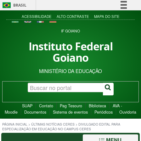
BRASIL
Simplifique!
ACESSIBILIDADE
ALTO CONTRASTE
MAPA DO SITE
Comunica BR
IF GOIANO
Participe
Instituto Federal
Acesso à informação
Goiano
Legislação
Canais
MINISTÉRIO DA EDUCAÇÃO
SUAP
Contato
Pag Tesouro
Biblioteca
AVA -
Moodle
Documentos
Sistema de eventos
Periódicos
Ouvidoria
PÁGINA INICIAL
>
ÚLTIMAS NOTÍCIAS CERES
>
DIVULGADO EDITAL PARA
ESPECIALIZAÇÃO EM EDUCAÇÃO NO CAMPUS CERES
MENU