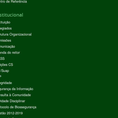
tro de Referência
stitucional
tituição
egiados
rutura Organizacional
missões
municação
nda do reitor
ASS
ições CS
I/Suap
P
egridade
urança da Informação
nsulta à Comunidade
vidade Disciplinar
tocolo de Biossegurança
stão 2012-2019