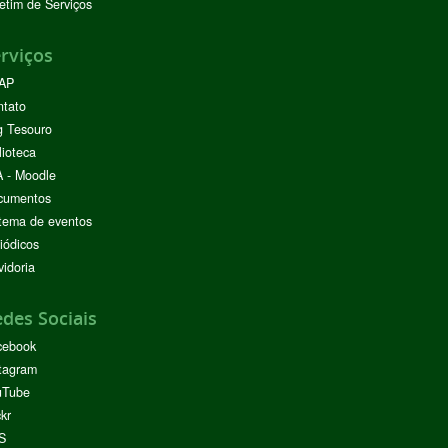
etim de Serviços
rviços
AP
ntato
g Tesouro
lioteca
 - Moodle
cumentos
tema de eventos
iódicos
idoria
des Sociais
cebook
tagram
uTube
ckr
S