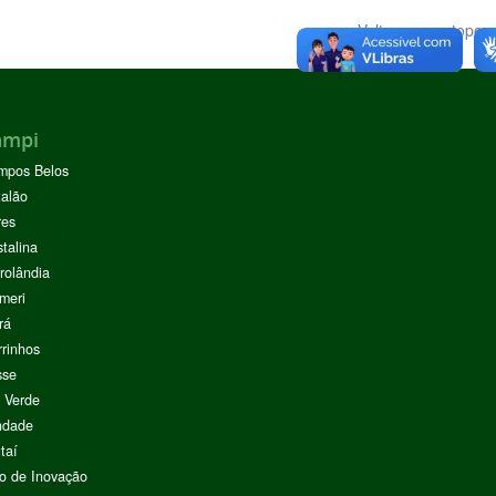
Voltar para o topo
ampi
mpos Belos
alão
res
stalina
rolândia
meri
rá
rinhos
sse
 Verde
ndade
taí
o de Inovação