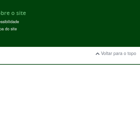
bre o site
ssibilidade
a do site
Voltar para o topo