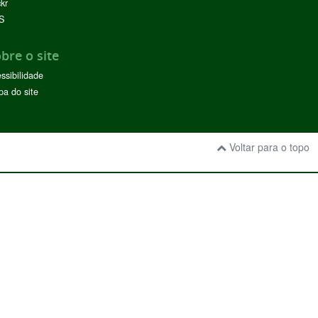
ckr
S
bre o site
ssibilidade
a do site
Voltar para o topo