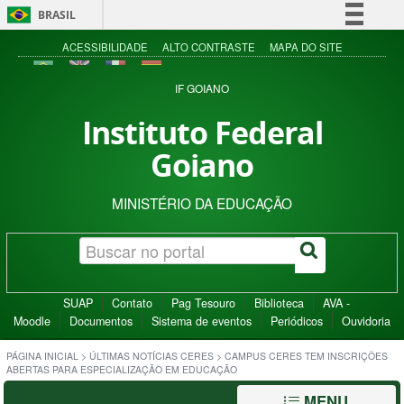
BRASIL
Simplifique!
ACESSIBILIDADE
ALTO CONTRASTE
MAPA DO SITE
Comunica BR
IF GOIANO
Participe
Instituto Federal
Acesso à informação
Goiano
Legislação
Canais
MINISTÉRIO DA EDUCAÇÃO
SUAP
Contato
Pag Tesouro
Biblioteca
AVA -
Moodle
Documentos
Sistema de eventos
Periódicos
Ouvidoria
PÁGINA INICIAL
>
ÚLTIMAS NOTÍCIAS CERES
>
CAMPUS CERES TEM INSCRIÇÕES
ABERTAS PARA ESPECIALIZAÇÃO EM EDUCAÇÃO
MENU