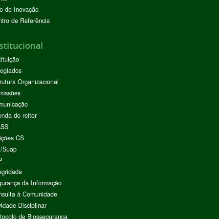
o de Inovação
tro de Referência
stitucional
tituição
egiados
rutura Organizacional
missões
municação
nda do reitor
ASS
ições CS
I/Suap
P
egridade
urança da Informação
nsulta à Comunidade
vidade Disciplinar
tocolo de Biossegurança