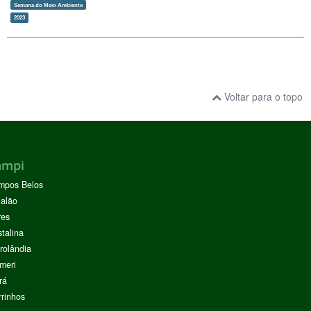
Semana do Meio Ambiente
2023
Voltar para o topo
ampi
mpos Belos
alão
res
stalina
rolândia
meri
rá
rinhos