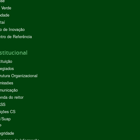
sse
 Verde
ndade
taí
o de Inovação
tro de Referência
stitucional
tituição
egiados
rutura Organizacional
missões
municação
nda do reitor
ASS
ições CS
I/Suap
P
egridade