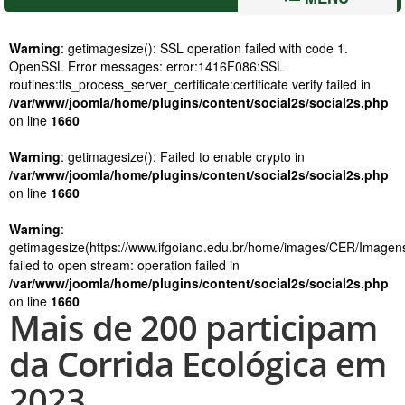
Warning
: getimagesize(): SSL operation failed with code 1.
OpenSSL Error messages: error:1416F086:SSL
routines:tls_process_server_certificate:certificate verify failed in
/var/www/joomla/home/plugins/content/social2s/social2s.php
on line
1660
Warning
: getimagesize(): Failed to enable crypto in
/var/www/joomla/home/plugins/content/social2s/social2s.php
on line
1660
Warning
:
getimagesize(https://www.ifgoiano.edu.br/home/images/CER/Imagen
failed to open stream: operation failed in
/var/www/joomla/home/plugins/content/social2s/social2s.php
on line
1660
Mais de 200 participam
da Corrida Ecológica em
2023