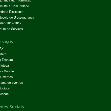
urança da Informação
nsulta à Comunidade
vidade Disciplinar
tocolo de Biossegurança
stão 2012-2019
etim de Serviços
rviços
AP
ntato
g Tesouro
lioteca
 - Moodle
cumentos
tema de eventos
iódicos
idoria
des Sociais