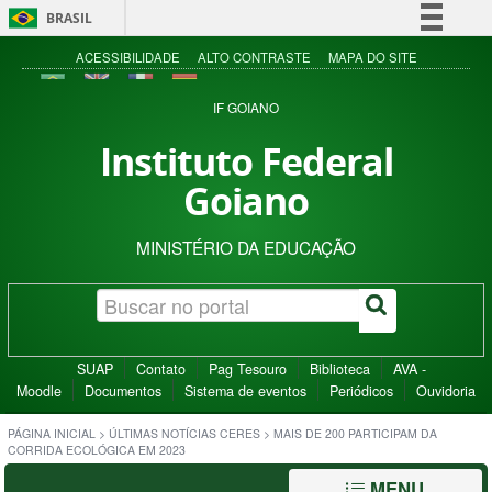
BRASIL
Simplifique!
ACESSIBILIDADE
ALTO CONTRASTE
MAPA DO SITE
Comunica BR
IF GOIANO
Participe
Instituto Federal
Acesso à informação
Goiano
Legislação
Canais
MINISTÉRIO DA EDUCAÇÃO
SUAP
Contato
Pag Tesouro
Biblioteca
AVA -
Moodle
Documentos
Sistema de eventos
Periódicos
Ouvidoria
PÁGINA INICIAL
>
ÚLTIMAS NOTÍCIAS CERES
>
MAIS DE 200 PARTICIPAM DA
CORRIDA ECOLÓGICA EM 2023
MENU