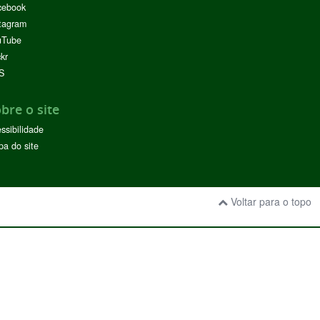
cebook
tagram
uTube
ckr
S
bre o site
ssibilidade
a do site
Voltar para o topo