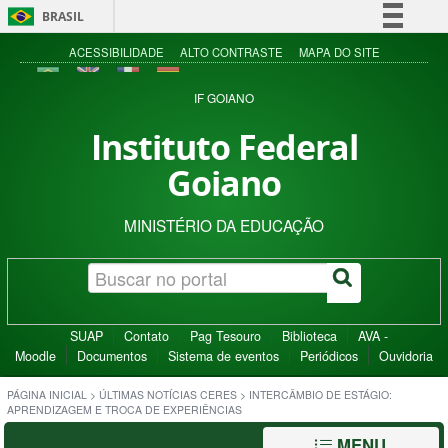
BRASIL
Simplifique!
ACESSIBILIDADE
ALTO CONTRASTE
MAPA DO SITE
Comunica BR
IF GOIANO
Participe
Instituto Federal
Acesso à informação
Goiano
Legislação
Canais
MINISTÉRIO DA EDUCAÇÃO
SUAP
Contato
Pag Tesouro
Biblioteca
AVA -
Moodle
Documentos
Sistema de eventos
Periódicos
Ouvidoria
PÁGINA INICIAL
>
ÚLTIMAS NOTÍCIAS CERES
>
INTERCÂMBIO DE ESTÁGIO:
APRENDIZAGEM E TROCA DE EXPERIÊNCIAS
MENU