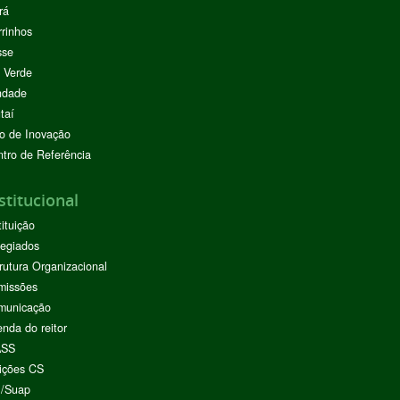
rá
rinhos
sse
 Verde
ndade
taí
o de Inovação
tro de Referência
stitucional
tituição
egiados
rutura Organizacional
missões
municação
nda do reitor
ASS
ições CS
I/Suap