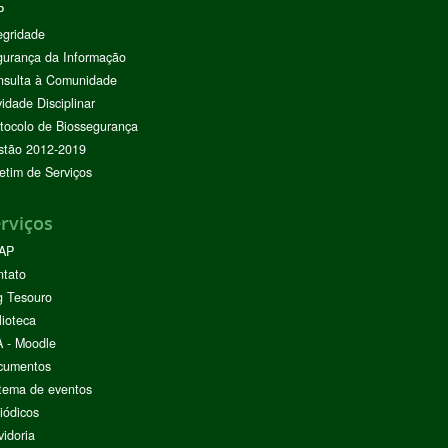
P
egridade
urança da Informação
nsulta à Comunidade
vidade Disciplinar
tocolo de Biossegurança
stão 2012-2019
etim de Serviços
rviços
AP
ntato
g Tesouro
lioteca
 - Moodle
cumentos
tema de eventos
iódicos
idoria