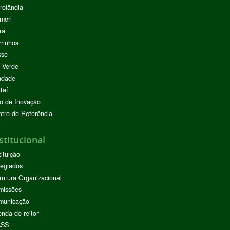
rolândia
meri
rá
rinhos
sse
 Verde
ndade
taí
o de Inovação
tro de Referência
stitucional
tituição
egiados
rutura Organizacional
missões
municação
nda do reitor
ASS