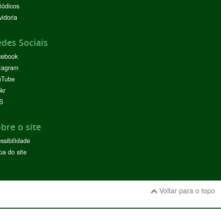
iódicos
idoria
des Sociais
cebook
tagram
uTube
ckr
S
bre o site
ssibilidade
a do site
Voltar para o topo