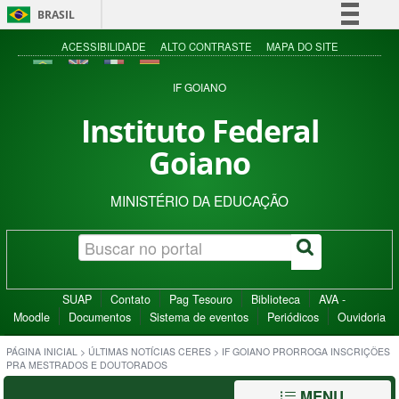
BRASIL
Simplifique!
ACESSIBILIDADE
ALTO CONTRASTE
MAPA DO SITE
Comunica BR
IF GOIANO
Participe
Instituto Federal
Acesso à informação
Goiano
Legislação
Canais
MINISTÉRIO DA EDUCAÇÃO
SUAP
Contato
Pag Tesouro
Biblioteca
AVA -
Moodle
Documentos
Sistema de eventos
Periódicos
Ouvidoria
PÁGINA INICIAL
>
ÚLTIMAS NOTÍCIAS CERES
>
IF GOIANO PRORROGA INSCRIÇÕES
PRA MESTRADOS E DOUTORADOS
MENU