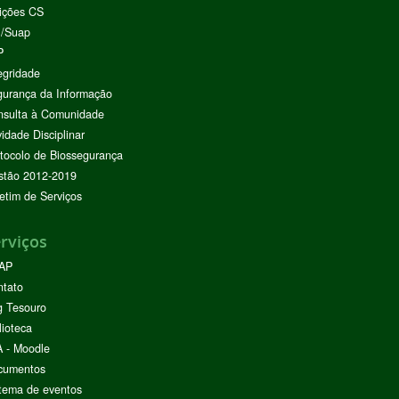
ições CS
I/Suap
P
egridade
urança da Informação
nsulta à Comunidade
vidade Disciplinar
tocolo de Biossegurança
stão 2012-2019
etim de Serviços
rviços
AP
ntato
g Tesouro
lioteca
 - Moodle
cumentos
tema de eventos