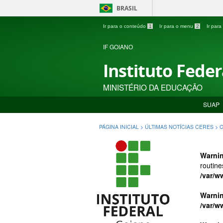
BRASIL
Ir para o conteúdo
1
Ir para o menu
2
Ir par
IF GOIANO
Instituto Fede
MINISTÉRIO DA EDUCAÇÃO
SUAP
PÁGINA INICIAL
>
ÚLTIMAS NOTÍCIAS CERES
>
C
Warni
routine
/var/w
Warni
/var/w