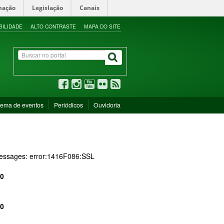
mação
Legislação
Canais
BILIDADE
ALTO CONTRASTE
MAPA DO SITE
tema de eventos
Periódicos
Ouvidoria
 messages: error:1416F086:SSL
0
0