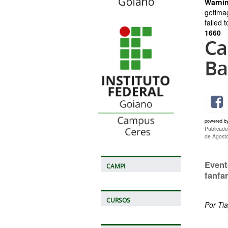
Warni
getima
failed 
1660
Ca
Ba
powered b
Publicad
de Agost
Event
CAMPI
fanfa
CURSOS
Por Ti