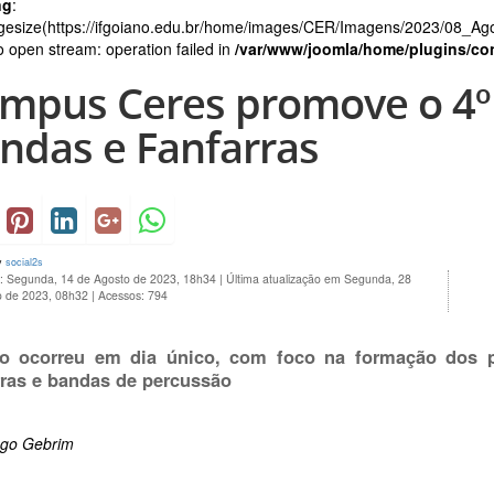
ng
:
gesize(https://ifgoiano.edu.br/home/images/CER/Imagens/2023/08_A
to open stream: operation failed in
/var/www/joomla/home/plugins/con
mpus Ceres promove o 4º
ndas e Fanfarras
y
social2s
o: Segunda, 14 de Agosto de 2023, 18h34
|
Última atualização em Segunda, 28
o de 2023, 08h32
|
Acessos: 794
o ocorreu em dia único, com foco na formação dos p
rras e bandas de percussão
ago Gebrim