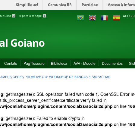
Simplifique!
Comunica BR
Participe
Acesso à infor
ACESSI
a a busca
3
Ir para o rodapé
4
ral Goiano
Contato
Pag Tesouro
Biblioteca
AVA - Moodle
Documentos
Sis
AMPUS CERES PROMOVE O 4º WORKSHOP DE BANDAS E FANFARRAS
ng
: getimagesize(): SSL operation failed with code 1. OpenSSL Error
s:tls_process_server_certificate:certificate verify failed in
ww/joomla/home/plugins/content/social2s/social2s.php
on line
166
ng
: getimagesize(): Failed to enable crypto in
ww/joomla/home/plugins/content/social2s/social2s.php
on line
166