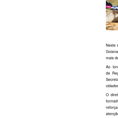
Neste 
Goiana
mais d
Ao lon
de Reg
Secret
cidades
O dire
format
reforç
atenção