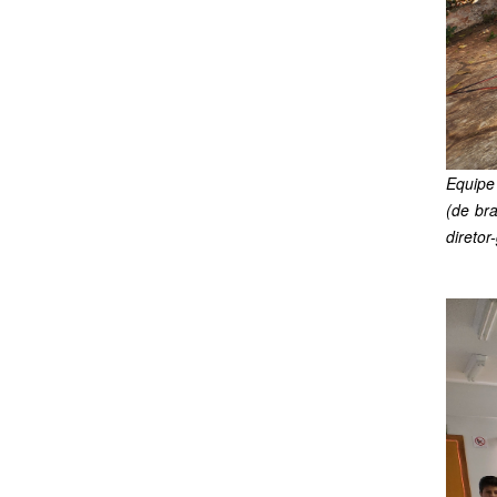
Equipe
(de br
direto