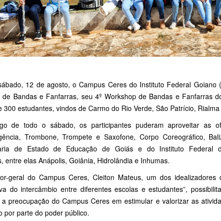
sábado, 12 de agosto, o Campus Ceres do Instituto Federal Goiano (I
 de Bandas e Fanfarras, seu 4º Workshop de Bandas e Fanfarras do 
e 300 estudantes, vindos de Carmo do Rio Verde, São Patrício, Rialma
go de todo o sábado, os participantes puderam aproveitar as ofi
ência, Trombone, Trompete e Saxofone, Corpo Coreográfico, Baliz
aria de Estado de Educação de Goiás e do Instituto Federal d
, entre elas Anápolis, Goiânia, Hidrolândia e Inhumas.
tor-geral do Campus Ceres, Cleiton Mateus, um dos idealizadores 
iva do intercâmbio entre diferentes escolas e estudantes”, possibil
a a preocupação do Campus Ceres em estimular e valorizar as ativida
 por parte do poder público.