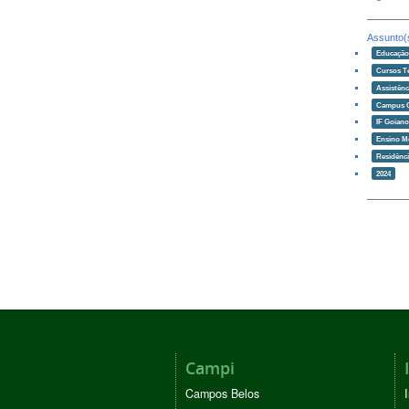
Assunto(
Educaçã
Cursos T
Assistênc
Campus 
IF Goian
Ensino M
Residênci
2024
Campi
Campos Belos