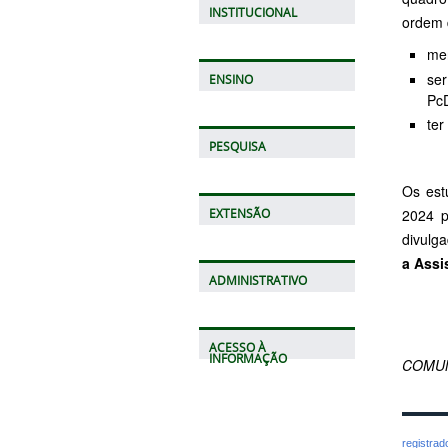
INSTITUCIONAL
ordem 
men
ser
ENSINO
Pc
ter
PESQUISA
Os est
2024 p
EXTENSÃO
divulga
a Assi
ADMINISTRATIVO
ACESSO À
INFORMAÇÃO
COMUN
registra