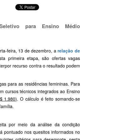
Seletivo para Ensino Médio
rta-feira, 13 de dezembro, a
relação de
ta primeira etapa, são ofertas vagas
terpor recurso contra o resultado podem
gas para as residências femininas. Para
em cursos técnicos integrados ao Ensino
$ 1.980)
. O cálculo é feito somando-se
amília.
ita por meio da análise da condição
erá pontuado nos quesitos informados no
uintes critérios para desempate, nesta