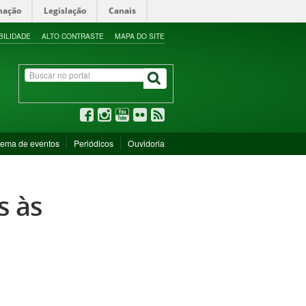
mação
Legislação
Canais
BILIDADE
ALTO CONTRASTE
MAPA DO SITE
tema de eventos
Periódicos
Ouvidoria
s às