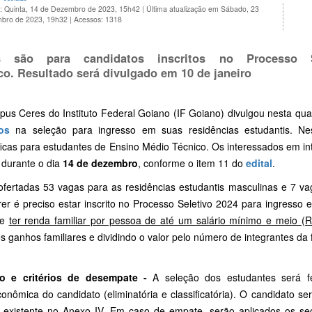
o: Quinta, 14 de Dezembro de 2023, 15h42
|
Última atualização em Sábado, 23
bro de 2023, 19h32
|
Acessos: 1318
s são para candidatos inscritos no Processo 
co. Resultado será divulgado em 10 de janeiro
us Ceres do Instituto Federal Goiano (IF Goiano) divulgou nesta qua
tos
na seleção para ingresso em suas residências estudantis. Nes
ficas para estudantes de Ensino Médio Técnico. Os interessados em in
 durante o dia
14 de dezembro
, conforme o item 11 do
edital
.
ofertadas 53 vagas para as residências estudantis masculinas e 7 va
rer é preciso estar inscrito no Processo Seletivo 2024 para ingresso 
 e
ter renda familiar por pessoa de até um salário mínimo e meio (R
s ganhos familiares e dividindo o valor pelo número de integrantes da f
o e critérios de desempate -
A seleção dos estudantes será fe
conômica do candidato (eliminatória e classificatória). O candidato s
 existente no Anexo IV.
Em caso de empate, serão aplicados os seg