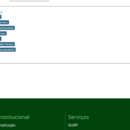
s):
o
écnicos
ia Estudantil
Ceres
o
édio Técnico
as estudantis
Institucional
Serviços
Instituição
SUAP