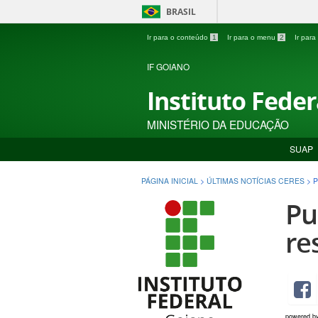
BRASIL
Ir para o conteúdo
1
Ir para o menu
2
Ir par
IF GOIANO
Instituto Fede
MINISTÉRIO DA EDUCAÇÃO
SUAP
PÁGINA INICIAL
>
ÚLTIMAS NOTÍCIAS CERES
>
P
Pu
re
powered b