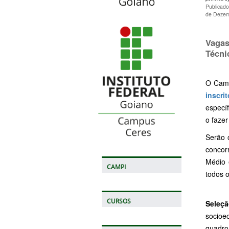
Publicad
de Dezem
Vaga
Técni
O Camp
inscri
especí
o fazer
Serão 
concor
Médio
CAMPI
todos o
CURSOS
Seleçã
socioe
quadro