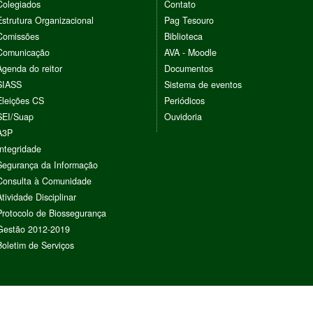
Colegiados
Contato
Estrutura Organizacional
Pag Tesouro
Comissões
Biblioteca
Comunicação
AVA - Moodle
Agenda do reitor
Documentos
SIASS
Sistema de eventos
Eleições CS
Periódicos
SEI/Suap
Ouvidoria
A3P
Integridade
Segurança da Informação
Consulta à Comunidade
Atividade Disciplinar
Protocolo de Biossegurança
Gestão 2012-2019
Boletim de Serviços