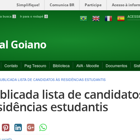
Simplifique!
Comunica BR
Participe
Acesso à infor
ACESSI
a a busca
3
Ir para o rodapé
4
ral Goiano
Contato
Pag Tesouro
Biblioteca
AVA - Moodle
Documentos
Sis
UBLICADA LISTA DE CANDIDATOS ÀS RESIDÊNCIAS ESTUDANTIS
blicada lista de candidato
sidências estudantis
y
social2s