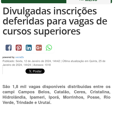
Divulgadas inscrições
deferidas para vagas de
cursos superiores
powered by
social2s
Publicado: Sexta, 12 de Janeiro de 2024, 14h42
|
Última atualização em Quinta, 25 de
Janeiro de 2024, 14h24
|
Acessos: 1018
São 1,8 mil vagas disponíveis distribuídas entre os
campi Campos Belos, Catalão, Ceres, Cristalina,
Hidrolândia, Ipameri, Iporá, Morrinhos, Posse, Rio
Verde, Trindade e Urutaí.