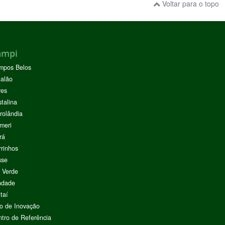
Voltar para o topo
ampi
mpos Belos
alão
res
stalina
rolândia
meri
rá
rinhos
sse
 Verde
ndade
taí
o de Inovação
tro de Referência