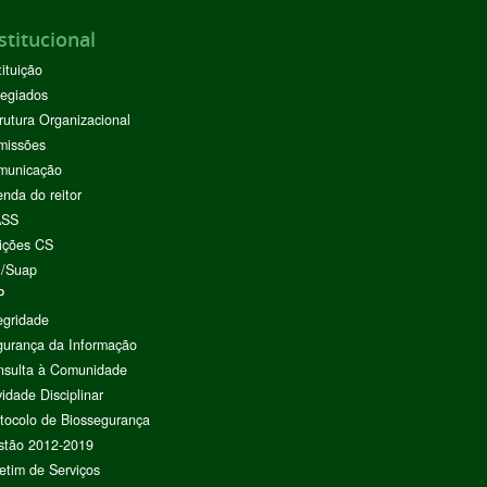
stitucional
tituição
egiados
rutura Organizacional
missões
municação
nda do reitor
ASS
ições CS
I/Suap
P
egridade
urança da Informação
nsulta à Comunidade
vidade Disciplinar
tocolo de Biossegurança
stão 2012-2019
etim de Serviços