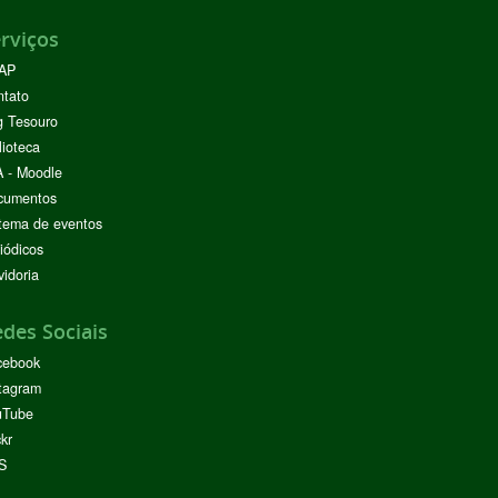
rviços
AP
ntato
g Tesouro
lioteca
 - Moodle
cumentos
tema de eventos
iódicos
idoria
des Sociais
cebook
tagram
uTube
ckr
S