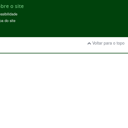
bre o site
ssibilidade
a do site
Voltar para o topo