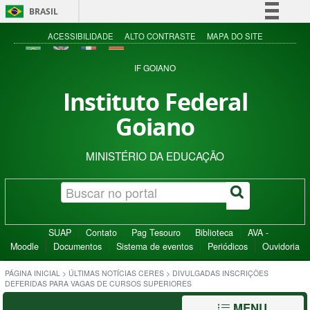
BRASIL
Simplifique!
ACESSIBILIDADE
ALTO CONTRASTE
MAPA DO SITE
Comunica BR
IF GOIANO
Participe
Instituto Federal
Acesso à informação
Goiano
Legislação
Canais
MINISTÉRIO DA EDUCAÇÃO
SUAP
Contato
Pag Tesouro
Biblioteca
AVA -
Moodle
Documentos
Sistema de eventos
Periódicos
Ouvidoria
PÁGINA INICIAL
>
ÚLTIMAS NOTÍCIAS CERES
>
DIVULGADAS INSCRIÇÕES
DEFERIDAS PARA VAGAS DE CURSOS SUPERIORES
MENU