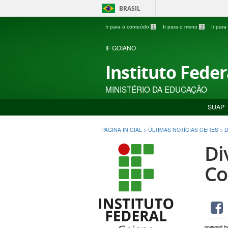
BRASIL
Ir para o conteúdo
1
Ir para o menu
2
Ir par
IF GOIANO
Instituto Fede
MINISTÉRIO DA EDUCAÇÃO
SUAP
PÁGINA INICIAL
>
ÚLTIMAS NOTÍCIAS CERES
>
D
Di
Co
powered b