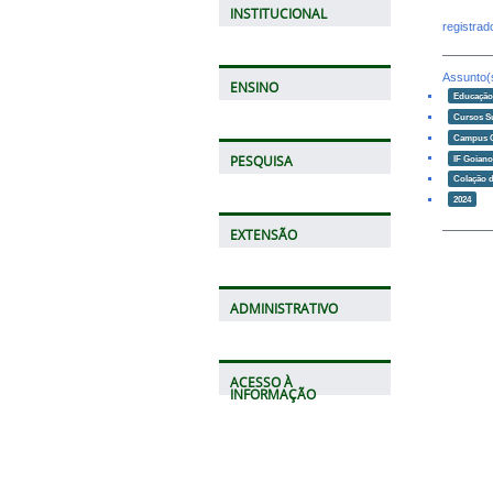
INSTITUCIONAL
registra
Assunto(
ENSINO
Educaçã
Cursos S
Campus 
IF Goian
PESQUISA
Colação 
2024
EXTENSÃO
ADMINISTRATIVO
ACESSO À
INFORMAÇÃO