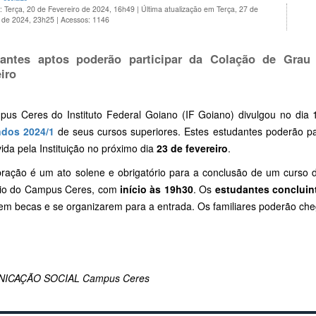
: Terça, 20 de Fevereiro de 2024, 16h49
|
Última atualização em Terça, 27 de
o de 2024, 23h25
|
Acessos: 1146
antes aptos poderão participar da Colação de Grau
iro
us Ceres do Instituto Federal Goiano (IF Goiano) divulgou no dia 
ndos 2024/1
de seus cursos superiores. Estes estudantes poderão pa
da pela Instituição no próximo dia
23 de fevereiro
.
bração é um ato solene e obrigatório para a conclusão de um curso 
rio do Campus Ceres, com
início às 19h30
. Os
estudantes concluin
em becas e se organizarem para a entrada. Os familiares poderão cheg
ICAÇÃO SOCIAL Campus Ceres