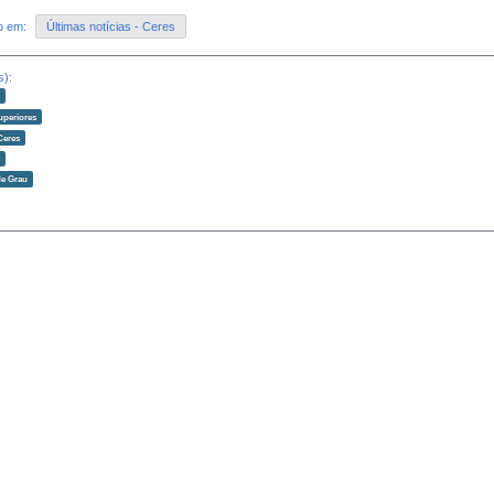
do em:
Últimas notícias - Ceres
s):
o
uperiores
Ceres
o
de Grau