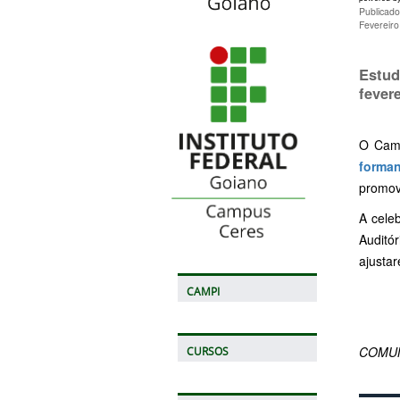
Publicado
Fevereir
Estud
fevere
O Camp
forma
promovi
A cele
Auditó
ajustar
CAMPI
COMUN
CURSOS