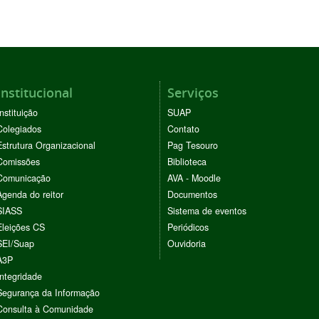
Institucional
Serviços
Instituição
SUAP
Colegiados
Contato
Estrutura Organizacional
Pag Tesouro
Comissões
Biblioteca
Comunicação
AVA - Moodle
Agenda do reitor
Documentos
SIASS
Sistema de eventos
Eleições CS
Periódicos
SEI/Suap
Ouvidoria
A3P
Integridade
Segurança da Informação
Consulta à Comunidade