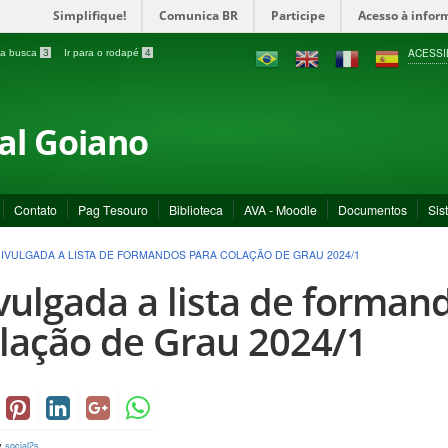
Simplifique!
Comunica BR
Participe
Acesso à infor
ACESSI
a a busca
3
Ir para o rodapé
4
ral Goiano
Contato
Pag Tesouro
Biblioteca
AVA - Moodle
Documentos
Sis
IVULGADA A LISTA DE FORMANDOS PARA COLAÇÃO DE GRAU 2024/1
vulgada a lista de forman
lação de Grau 2024/1
y
social2s