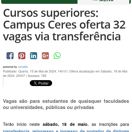
Cursos superiores:
Campus Ceres oferta 32
vagas via transferência
powered by
social2s
Publicado: Quarta, 15 de Mai de 2024, 14h10
|
Última atualização em Sábado, 18 de Mai
de 2024, 20h07
|
Acessos: 769
Vagas são para estudantes de quaisquer faculdades
ou universidades, públicas ou privadas
Terão início neste
sábado, 18 de maio
, as inscrições
para
transferência, reingresso e ingresso de portador de diploma