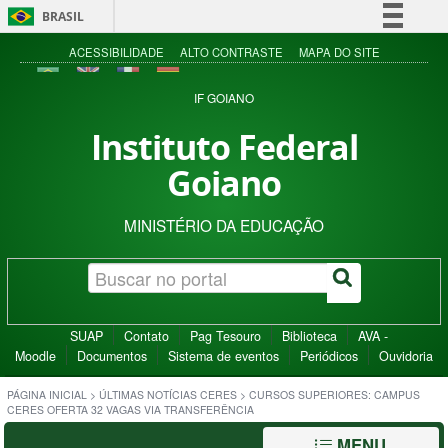
BRASIL
Simplifique!
ACESSIBILIDADE
ALTO CONTRASTE
MAPA DO SITE
Comunica BR
IF GOIANO
Participe
Instituto Federal
Acesso à informação
Goiano
Legislação
Canais
MINISTÉRIO DA EDUCAÇÃO
SUAP
Contato
Pag Tesouro
Biblioteca
AVA -
Moodle
Documentos
Sistema de eventos
Periódicos
Ouvidoria
PÁGINA INICIAL
>
ÚLTIMAS NOTÍCIAS CERES
>
CURSOS SUPERIORES: CAMPUS
CERES OFERTA 32 VAGAS VIA TRANSFERÊNCIA
MENU