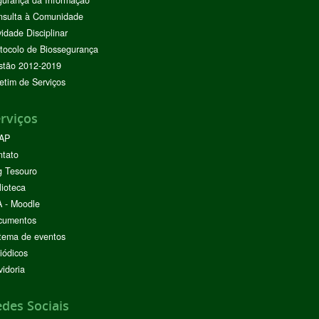
urança da Informação
nsulta à Comunidade
vidade Disciplinar
tocolo de Biossegurança
stão 2012-2019
etim de Serviços
rviços
AP
ntato
g Tesouro
lioteca
 - Moodle
cumentos
tema de eventos
iódicos
idoria
des Sociais