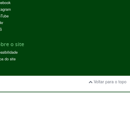
cebook
tagram
uTube
ckr
S
bre o site
ssibilidade
a do site
Voltar para o topo