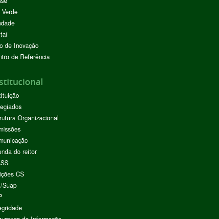
sse
 Verde
ndade
taí
o de Inovação
tro de Referência
stitucional
tituição
egiados
rutura Organizacional
missões
municação
nda do reitor
ASS
ições CS
I/Suap
P
egridade