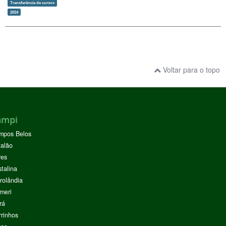
Transferência de cursos
2024
Voltar para o topo
ampi
mpos Belos
alão
res
stalina
rolândia
meri
rá
rinhos