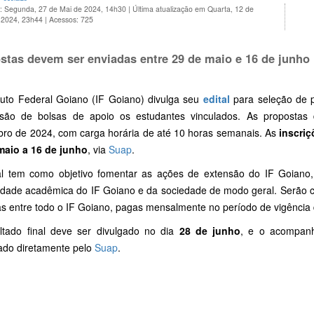
o: Segunda, 27 de Mai de 2024, 14h30
|
Última atualização em Quarta, 12 de
 2024, 23h44
|
Acessos: 725
stas devem ser enviadas entre 29 de maio e 16 de junho
ituto Federal Goiano (IF Goiano) divulga seu
edital
para seleção de 
são de bolsas de apoio os estudantes vinculados. As propostas 
ro de 2024, com carga horária de até 10 horas semanais. As
inscri
maio a 16 de junho
, via
Suap
.
al tem como objetivo fomentar as ações de extensão do IF Goiano,
dade acadêmica do IF Goiano e da sociedade de modo geral.
Serão c
das entre todo o IF Goiano, pagas mensalmente no período de vigência 
ltado final deve ser divulgado no dia
28 de junho
, e o acompan
ado diretamente pelo
Suap
.