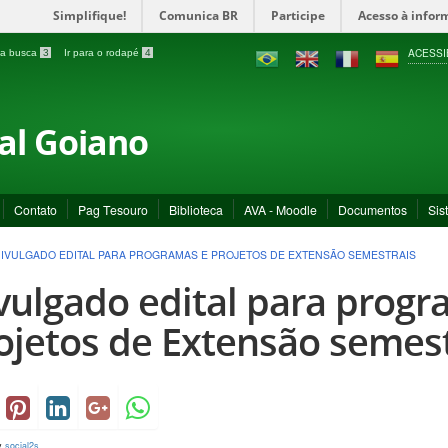
Simplifique!
Comunica BR
Participe
Acesso à infor
ACESSI
a a busca
3
Ir para o rodapé
4
ral Goiano
Contato
Pag Tesouro
Biblioteca
AVA - Moodle
Documentos
Sis
IVULGADO EDITAL PARA PROGRAMAS E PROJETOS DE EXTENSÃO SEMESTRAIS
vulgado edital para progr
ojetos de Extensão semest
y
social2s