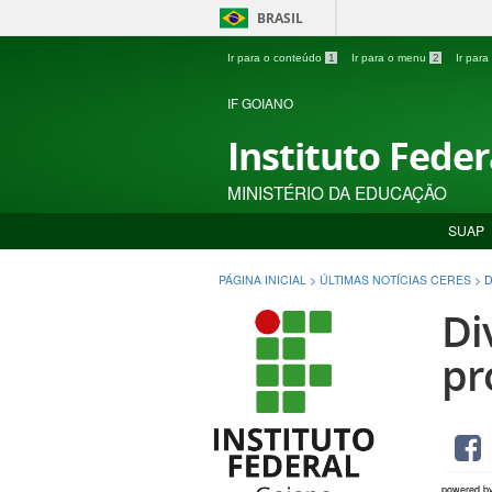
BRASIL
Ir para o conteúdo
1
Ir para o menu
2
Ir par
IF GOIANO
Instituto Fede
MINISTÉRIO DA EDUCAÇÃO
SUAP
PÁGINA INICIAL
>
ÚLTIMAS NOTÍCIAS CERES
>
D
Di
pr
powered b