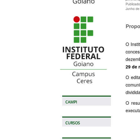
Publicad
Junho de
Propo
O Inst
conces
dezemb
29 de 
O edit
comuni
dividi
CAMPI
O resu
execut
CURSOS