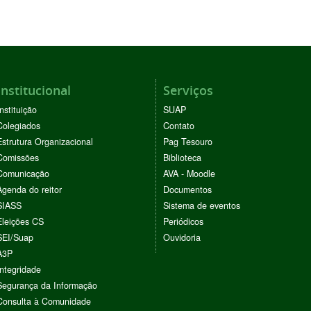
Institucional
Serviços
Instituição
SUAP
Colegiados
Contato
Estrutura Organizacional
Pag Tesouro
Comissões
Biblioteca
Comunicação
AVA - Moodle
Agenda do reitor
Documentos
SIASS
Sistema de eventos
Eleições CS
Periódicos
SEI/Suap
Ouvidoria
A3P
Integridade
Segurança da Informação
Consulta à Comunidade