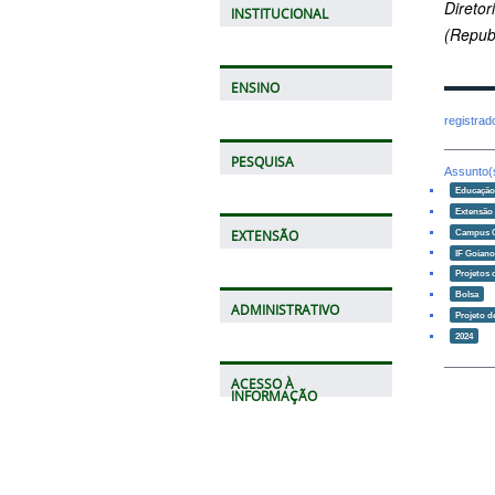
Direto
INSTITUCIONAL
(Repub
ENSINO
registra
PESQUISA
Assunto(
Educaçã
Extensão
Campus 
EXTENSÃO
IF Goian
Projetos 
Bolsa
ADMINISTRATIVO
Projeto d
2024
ACESSO À
INFORMAÇÃO