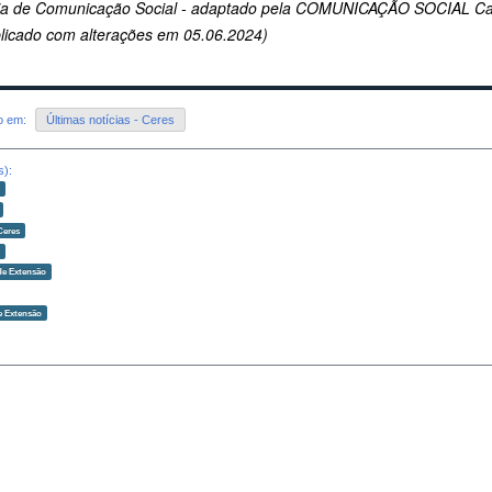
ria de Comunicação Social - adaptado pela COMUNICAÇÃO SOCIAL C
licado com alterações em 05.06.2024)
do em:
Últimas notícias - Ceres
s):
o
Ceres
o
de Extensão
e Extensão