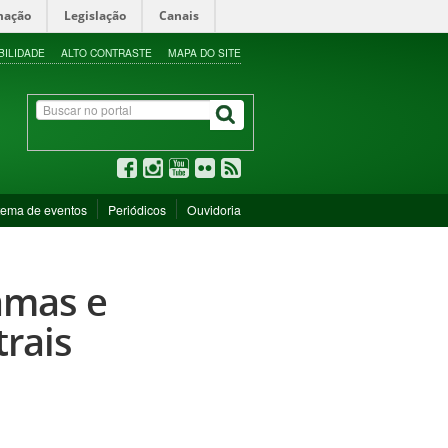
mação
Legislação
Canais
BILIDADE
ALTO CONTRASTE
MAPA DO SITE
tema de eventos
Periódicos
Ouvidoria
amas e
rais