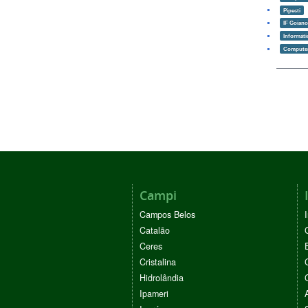
Pipecti
IF Goian
Informáti
Computer
Campi
Campos Belos
Catalão
Ceres
Cristalina
Hidrolândia
Ipameri