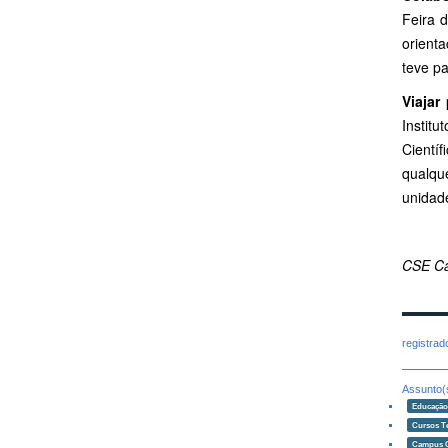
Feira 
orient
teve p
Viajar 
Instit
Cientí
qualqu
unidad
CSE Ca
registra
Assunto(
Educaçã
Cursos T
Campus 