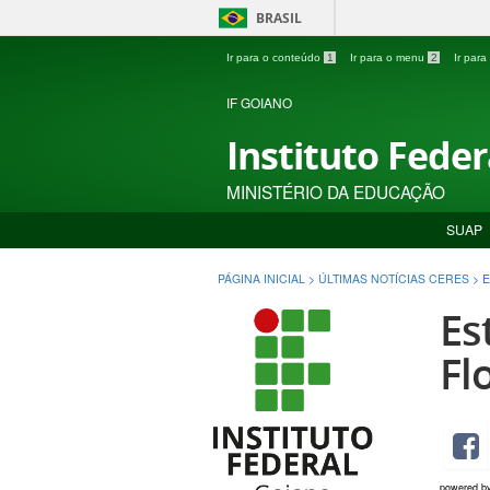
BRASIL
Ir para o conteúdo
1
Ir para o menu
2
Ir par
IF GOIANO
Instituto Fede
MINISTÉRIO DA EDUCAÇÃO
SUAP
PÁGINA INICIAL
>
ÚLTIMAS NOTÍCIAS CERES
>
E
Es
Fl
powered b