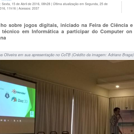
: Sexta, 15 de Abril de 2016, 08h28
|
Última atualização em Segunda, 25 de
2016, 11h16
|
Acessos: 2037
lho sobre jogos digitais, iniciado na Feira de Ciência 
 técnico em Informática a participar do Computer o
ina
s Oliveira em sua apresentação no CoTB (Crédito da imagem: Adriano Braga)