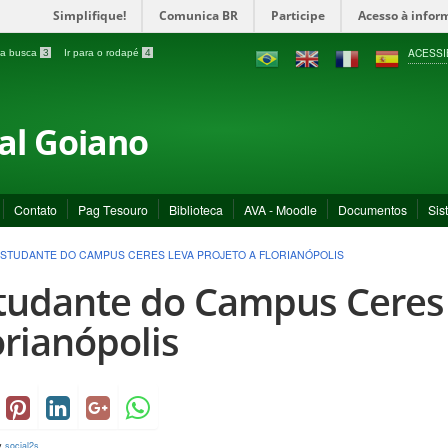
Simplifique!
Comunica BR
Participe
Acesso à infor
ACESSI
a a busca
3
Ir para o rodapé
4
ral Goiano
Contato
Pag Tesouro
Biblioteca
AVA - Moodle
Documentos
Sis
STUDANTE DO CAMPUS CERES LEVA PROJETO A FLORIANÓPOLIS
tudante do Campus Ceres 
orianópolis
y
social2s