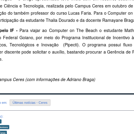
de Ciência e Tecnologia, realizada pelo Campus Ceres em outubro de
ação do também professor do curso Lucas Faria. Para o Computer on
articipação da estudante Thalia Dourado e da docente Ramayane Brag
pelo IF -
Para viajar ao Computer on The Beach o estudante Mathe
uto Federal Goiano, por meio do Programa Institucional de Incentivo
ficos, Tecnológicos e Inovação (Pipecti). O programa possui fluxo
er discente pode solicitar o auxílio, bastando procurar a Gerência d
e.
mpus Ceres (com informações de Adriano Braga)
do em:
Últimas notícias - Ceres
s):
o
écnicos
Ceres