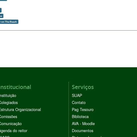
o
ca
 on The Beach
Institucional
Serviços
Instituição
SUAP
Colegiados
Contato
Estrutura Organizacional
Pag Tesouro
Comissões
Biblioteca
Comunicação
AVA - Moodle
Agenda do reitor
Documentos