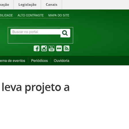
mação
Legislação
Canais
BILIDADE
ALTO CONTRASTE
MAPA DO SITE
tema de eventos
Periódicos
Ouvidoria
leva projeto a