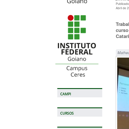
Publicado
Abril de 
Traba
curso
Catar
Matheu
CAMPI
CURSOS