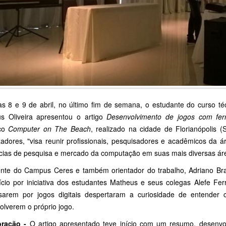
as 8 e 9 de abril, no último fim de semana, o estudante do curso 
s Oliveira apresentou o artigo
Desenvolvimento de jogos com ferr
ico
Computer on The Beach
, realizado na cidade de Florianópolis
zadores, "visa reunir profissionais, pesquisadores e acadêmicos da á
cias de pesquisa e mercado da computação em suas mais diversas ár
nte do Campus Ceres e também orientador do trabalho, Adriano Brag
nício por iniciativa dos estudantes Matheus e seus colegas Alefe Fe
ssarem por jogos digitais despertaram a curiosidade de entende
olverem o próprio jogo.
ração -
O artigo apresentado teve início com um resumo, desenvo