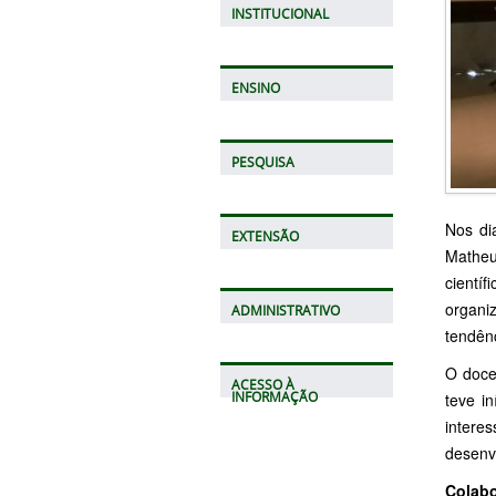
INSTITUCIONAL
ENSINO
PESQUISA
Nos di
EXTENSÃO
Matheu
científ
organi
ADMINISTRATIVO
tendên
O doce
ACESSO À
INFORMAÇÃO
teve i
intere
desenv
Colabo