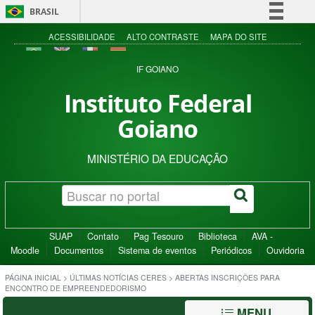
BRASIL
Simplifique!
ACESSIBILIDADE
ALTO CONTRASTE
MAPA DO SITE
Comunica BR
IF GOIANO
Participe
Instituto Federal
Acesso à informação
Goiano
Legislação
Canais
MINISTÉRIO DA EDUCAÇÃO
SUAP
Contato
Pag Tesouro
Biblioteca
AVA -
Moodle
Documentos
Sistema de eventos
Periódicos
Ouvidoria
PÁGINA INICIAL
>
ÚLTIMAS NOTÍCIAS CERES
>
ABERTAS INSCRIÇÕES PARA
ENCONTRO DE EMPREENDEDORISMO
MENU