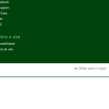
cebook
tagram
uTube
ckr
S
bre o site
ssibilidade
a do site
Voltar para o topo