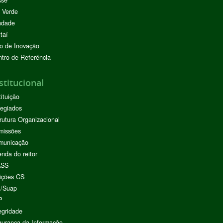
 Verde
ndade
taí
o de Inovação
tro de Referência
stitucional
tituição
egiados
rutura Organizacional
missões
municação
nda do reitor
ASS
ições CS
I/Suap
P
egridade
urança da Informação