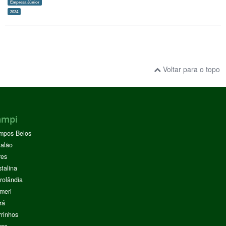
Empresa Júnior
2024
Voltar para o topo
ampi
mpos Belos
alão
res
stalina
rolândia
meri
rá
rinhos
sse