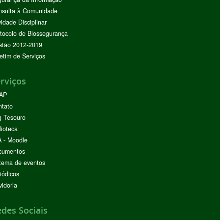
nsulta à Comunidade
vidade Disciplinar
tocolo de Biossegurança
stão 2012-2019
etim de Serviços
rviços
AP
ntato
g Tesouro
lioteca
 - Moodle
cumentos
tema de eventos
iódicos
idoria
des Sociais